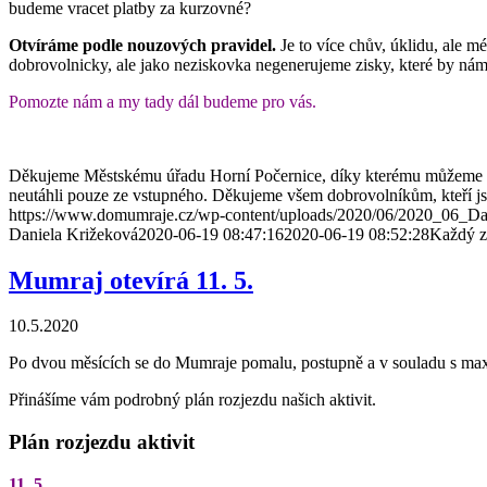
budeme vracet platby za kurzovné?
Otvíráme podle nouzových pravidel.
Je to více chův, úklidu, ale m
dobrovolnicky, ale jako neziskovka negenerujeme zisky, které by ná
Pomozte nám a my tady dál budeme pro vás.
Děkujeme Městskému úřadu Horní Počernice, díky kterému můžeme pr
neutáhli pouze ze vstupného. Děkujeme všem dobrovolníkům, kteří j
https://www.domumraje.cz/wp-content/uploads/2020/06/2020_06_D
Daniela Križeková
2020-06-19 08:47:16
2020-06-19 08:52:28
Každý 
Mumraj otevírá 11. 5.
10.5.2020
Po dvou měsících se do Mumraje pomalu, postupně a v souladu s maxim
Přinášíme vám podrobný plán rozjezdu našich aktivit.
Plán rozjezdu aktivit
11. 5.