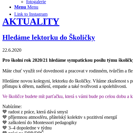
fotogalerie
Menu
Menu
Link to Instagram
AKTUALITY
Hledáme lektorku do Školičky
22.6.2020
Pro školní rok 2020/21 hledáme sympatickou posilu týmu školič
Máte chuť využít své dovednosti a pracovat v rodinném, tvůrčím a fle
Hledáme novou kolegyni, lektorku do školičky. Vítáme zkušenost s prac
přístupu k dětem, nadšení, empatie a také tvořivosti a spolehlivosti.
Ve školičce budete mít parťačku, která s vámi bude po celou dobu a
Nabízíme:
💙
radost z práce, která dává smysl
💙
příjemnou atmosféru, přátelský kolektiv s pozitivní energií
💙
zaškolení do Montessori pedagogiky
💙 3–4 dopoledne v týdnu