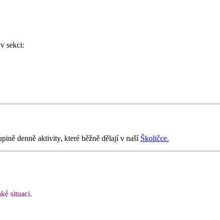
v sekci:
ost 4services soluitions s.r.o. se svým unikátním nástrojem JOIN
ině denně aktivity, které běžně dělají v naší
Školičce.
ké situaci.