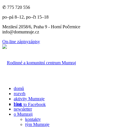
✆ 775 720 556
po–pá 8–12, po–čt 15–18
Mezilesí 2058/6, Praha 9 - Horní Počernice
info@domumraje.cz
On-line zápisy
zápisy
domů
rozvrh
aktivity Mumraje
blog
Link to Facebook
newsletter
o Mumraji
kontakty
tým Mumraje