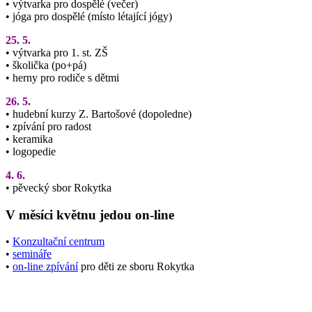
• výtvarka pro dospělé (večer)
• jóga pro dospělé (místo létající jógy)
25. 5.
• výtvarka pro 1. st. ZŠ
• školička (po+pá)
• herny pro rodiče s dětmi
26. 5.
• hudební kurzy Z. Bartošové (dopoledne)
• zpívání pro radost
• keramika
• logopedie
4. 6.
• pěvecký sbor Rokytka
V měsíci květnu jedou on-line
•
Konzultační centrum
•
semináře
•
on-line zpívání
pro děti ze sboru Rokytka