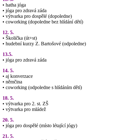
• hatha jóga
• jóga pro zdravá záda
• výtvarka pro dospělé (dopoledne)
• coworking (dopoledne bez hlídání dětí)
12. 5.
• Školička (út+st)
• hudební kurzy Z. Bartošové (odpoledne)
13.5.
• jóga pro zdravá záda
14. 5.
• aj konverzace
• němčina
• coworking (odpoledne s hlídáním dětí)
18. 5.
• výtvarka pro 2. st. ZŠ
• výtvarka pro mládež
20. 5.
• jóga pro dospělé (místo létající jógy)
21. 5.