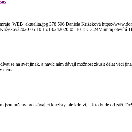
 585
umraje_WEB_aktualita.jpg
378
596
Daniela Križeková
https://www.do
 Križeková
2020-05-10 15:13:24
2020-05-10 15:13:24
Mumraj otevírá 11
 dívat se na svět jinak, a navíc nám dávají možnost zkusit dělat věci jin
 v něm.
 jsou určeny pro stávající kurzisty, ale kdo ví, jak to bude od září. Dr