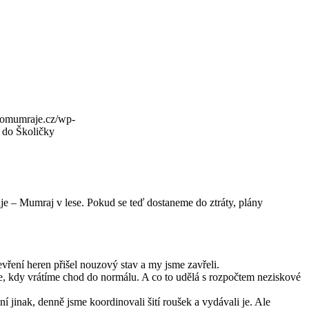
domumraje.cz/wp-
 do Školičky
raje – Mumraj v lese. Pokud se teď dostaneme do ztráty, plány
vření heren přišel nouzový stav a my jsme zavřeli.
le, kdy vrátíme chod do normálu. A co to udělá s rozpočtem neziskové
í jinak, denně jsme koordinovali šití roušek a vydávali je. Ale