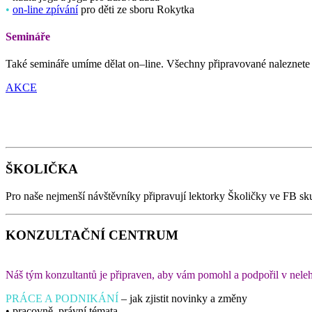
•
on-line zpívání
pro děti ze sboru Rokytka
Semináře
Také semináře umíme dělat on–line. Všechny připravované naleznete 
AKCE
Dárcem prostoru pro videokonference a on-line výuku kurzů je společn
ŠKOLIČKA
Pro naše nejmenší návštěvníky připravují lektorky Školičky ve FB skup
KONZULTAČNÍ CENTRUM
Náš tým konzultantů je připraven, aby vám pomohl a podpořil v neleh
PRÁCE A PODNIKÁNÍ
– jak zjistit novinky a změny
• pracovně–právní témata