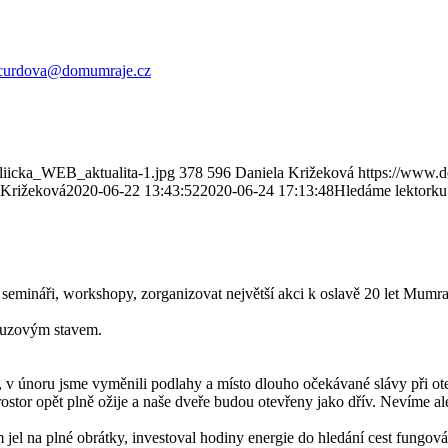
.curdova@domumraje.cz
liicka_WEB_aktualita-1.jpg
378
596
Daniela Križeková
https://www.
 Križeková
2020-06-22 13:43:52
2020-06-24 17:13:48
Hledáme lektorku
é, semináři, workshopy, zorganizovat největší akci k oslavě 20 let Mum
nouzovým stavem.
y, v únoru jsme vyměnili podlahy a místo dlouho očekávané slávy při ote
ostor opět plně ožije a naše dveře budou otevřeny jako dřív. Nevíme a
 jel na plné obrátky, investoval hodiny energie do hledání cest fungován