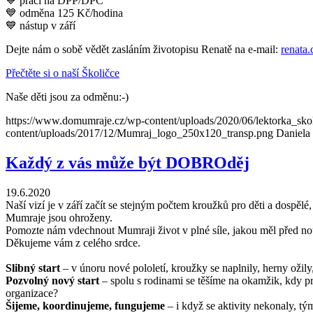
💙
práci na DPP/DPČ
💙 odměna 125 Kč/hodina
💙
nástup v září
Dejte nám o sobě vědět zasláním životopisu Renatě na e-mail:
renata
Přečtěte si o naší Školičce
Naše děti jsou za odměnu:-)
https://www.domumraje.cz/wp-content/uploads/2020/06/lektorka_sko
content/uploads/2017/12/Mumraj_logo_250x120_transp.png
Daniela
Každý z vás může být DOBROděj
19.6.2020
Naší vizí je v září začít se stejným počtem kroužků pro děti a dospěl
Mumraje jsou ohroženy.
Pomozte nám vdechnout Mumraji život v plné síle, jakou měl před 
Děkujeme vám z celého srdce.
Kliknutím pomůžete vdechnout Mumraji život v plné síle
Slibný start
– v únoru nové pololetí, kroužky se naplnily, herny ožil
Pozvolný nový start
– spolu s rodinami se těšíme na okamžik, kdy pr
organizace?
Šijeme, koordinujeme, fungujeme
– i když se aktivity nekonaly, tým