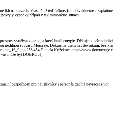
éně lidí na kurzech. Vlastně už teď řešíme, jak to zvládneme a zaplatím
m pokryly výpadky příjmů v tak mimořádné situaci.
ostory využívat zdarma, a který hradí energie. Děkujeme všem indivi
sou nedílnou součástí Mumraje. Děkujeme všem návštěvníkům, bez kter
arujme_16_9.jpg
256
454
Daniela Križeková
https://www.domumraje.c
z vás může být DOBROděj
ální bezpečností pro návštěvníky i personál, začíná navracet život.