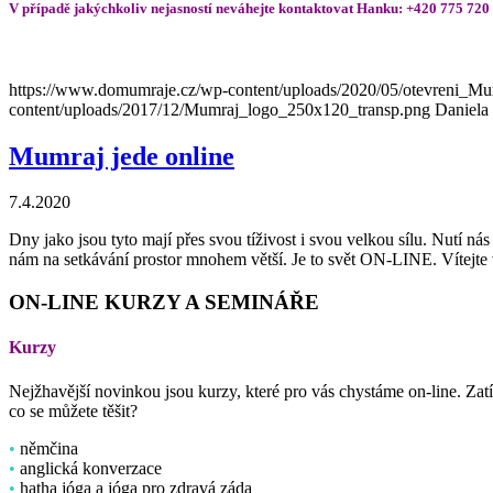
V případě jakýchkoliv nejasností neváhejte kontaktovat Hanku: +420 775 720
https://www.domumraje.cz/wp-content/uploads/2020/05/otevreni_M
content/uploads/2017/12/Mumraj_logo_250x120_transp.png
Daniela
Mumraj jede online
7.4.2020
Dny jako jsou tyto mají přes svou tíživost i svou velkou sílu. Nutí nás
nám na setkávání prostor mnohem větší. Je to svět ON-LINE. Vítejte
ON-LINE KURZY A SEMINÁŘE
Kurzy
Nejžhavější novinkou jsou kurzy, které pro vás chystáme on-line. Zatím
co se můžete těšit?
•
němčina
•
anglická konverzace
•
hatha jóga a jóga pro zdravá záda