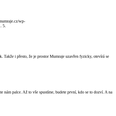
mumraje.cz/wp-
. 5.
ak. Takže i přesto, že je prostor Mumraje uzavřen fyzicky, otevírá se
žte nám palce. Až to vše spustíme, budete první, kdo se to dozví. A na