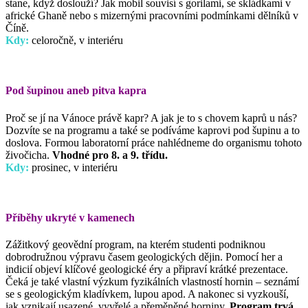
stane, když doslouží? Jak mobil souvisí s gorilami, se skládkami v
africké Ghaně nebo s mizernými pracovními podmínkami dělníků v
Číně.
Kdy:
celoročně, v interiéru
Pod šupinou aneb pitva kapra
Proč se jí na Vánoce právě kapr? A jak je to s chovem kaprů u nás?
Dozvíte se na programu a také se podíváme kaprovi pod šupinu a to
doslova. Formou laboratorní práce nahlédneme do organismu tohoto
živočicha.
Vhodné pro 8. a 9. třídu.
Kdy:
prosinec, v interiéru
Příběhy ukryté v kamenech
Zážitkový geovědní program, na kterém studenti podniknou
dobrodružnou výpravu časem geologických dějin. Pomocí her a
indicií objeví klíčové geologické éry a připraví krátké prezentace.
Čeká je také vlastní výzkum fyzikálních vlastností hornin – seznámí
se s geologickým kladívkem, lupou apod. A nakonec si vyzkouší,
jak vznikají usazené, vyvřelé a přeměněné horniny.
Program trvá