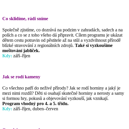
Co sklidíme, rádi sníme
Společně zjistíme, co dozrává na podzim v zahradách, sadech a na
polích a co se z toho všeho dá připravit. Cílem programu je ukázat
dětem cestu potravin od pěstitele až na stůl a vyzdvihnout přírodě
blízké stravování z regionálních zdrojů.
Také si vyzkoušíme
moštování jablíček.
Kdy:
září–říjen
Jak se rodí kameny
Co všechno patří do neživé přírody? Jak se rodí horniny a jaký je
mezi nimi rozdíl? Děti si osahají skutečné horniny a nerosty a samy
si formou hry, pokusů a objevování vyzkouší, jak vznikají.
Program
vhodný pro 4. a 5. třídu.
Kdy:
září–říjen, duben–červen