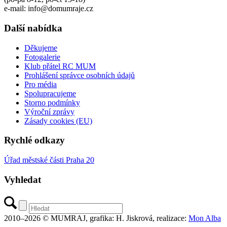
e-mail: info@domumraje.cz
Další nabídka
Děkujeme
Fotogalerie
Klub přátel RC MUM
Prohlášení správce osobních údajů
Pro média
Spolupracujeme
Storno podmínky
Výroční zprávy
Zásady cookies (EU)
Rychlé odkazy
Úřad městské části Praha 20
Vyhledat
2010–2026 © MUMRAJ, grafika: H. Jiskrová, realizace:
Mon Alba