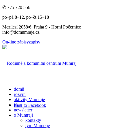
✆ 775 720 556
po–pá 8–12, po–čt 15–18
Mezilesí 2058/6, Praha 9 - Horní Počernice
info@domumraje.cz
On-line zápisy
zápisy
domů
rozvrh
aktivity Mumraje
blog
Link to Facebook
newsletter
o Mumraji
kontakty
tým Mumraje