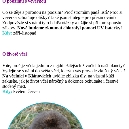
O podzimu s veverkou
Co se děje s přírodou na podzim? Proč stromům padá listí? Proč si
veverka schraňuje oříšky? Jaké jsou strategie pro přezimování?
Zodpovězte si s námi tyto i další otázky a užijte si při tom spoustu
zábavy.
Nově budeme zkoumat chlorofyl pomocí UV baterky!
Kdy:
září–listopad
O životě včel
Víte, proč je včela jedním z nejdůležitějších živočichů naší planety?
Vydejte se s námi do světa včel, kterým vás provede zkušený včelař.
Na včelnici v Klánovicích
uvidíte zblízka úly, na vlastní kůži
zakusíte, jak je život včel náročný a dokonce ochutnáte i čerstvě
stočený med.
Kdy:
květen–červen