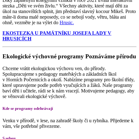
Díky zapáleným kolegyním vznikla v roce 2021 trvalá interaktivní
stezka „Děti ve svém živlu.“ Všechny aktivity, které mají děti za
úkol na stanovištích splnit, jim představí slavný kocour Mikeš. Proto
máte-li doma malé neposedy, co se nebojí vody, větru, bláta ani
ohně, vezměte je na výlet do
Hrusic.
EKOSTEZKA U PAMÁTNÍKU JOSEFA LADY V
HRUSICÍCH
Ekologické výchovné programy Poznáváme přírodu
Chceme vrátit ekologickou výchovu ven, do přírody.
Spolupracujeme s pedagogy mateřských a základních škol
v Horních Počernicích a okolí. Nabízíme programy pro školní třídy,
které upravujeme podle potřeb vyučujících a žáků. Naše programy
baví děti i učitele, rádi se k nám vracejí. Motivujeme pedagogy, aby
se věnovali ekologické výchově.
Kde se programy odehrávají
Venku v přírodě, v lese, na zahradě školy či u rybníka. Přijedeme k
vám, vše potřebné přivezeme.
S sebou