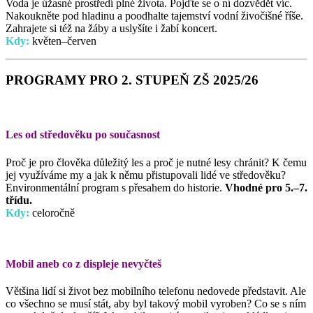
Voda je úžasné prostředí plné života. Pojďte se o ní dozvědět víc.
Nakoukněte pod hladinu a poodhalte tajemství vodní živočišné říše.
Zahrajete si též na žáby a uslyšíte i žabí koncert.
Kdy:
květen–červen
PROGRAMY PRO 2. STUPEŇ ZŠ 2025/26
Les od středověku po současnost
Proč je pro člověka důležitý les a proč je nutné lesy chránit? K čemu
jej využíváme my a jak k němu přistupovali lidé ve středověku?
Environmentální program s přesahem do historie.
Vhodné pro 5.–7.
třídu.
Kdy:
celoročně
Mobil aneb co z displeje nevyčteš
Většina lidí si život bez mobilního telefonu nedovede představit. Ale
co všechno se musí stát, aby byl takový mobil vyroben? Co se s ním