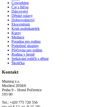
Coworking
Čaj s říďou
Dárcovství
Dětské oslavy
Dobrovolnictví
Ekocentrum
Kruh podnikatelek
Kurzy
Mediace
Poradna pro rodinu
Podpůrné skupiny
Půjčovna pro rodinu
Rodina v herně
Setkávání rodičů s dětmi
Školička
Kontakt
Mumraj z.s.
Mezilesí 2058/6
Praha 9 – Horní Počernice
193 00
Tel.: +420 775 720 556
(po-pá 8-12, po-čt 15-18)