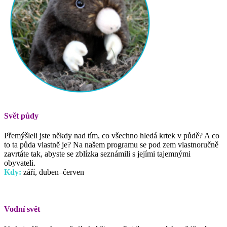
Svět půdy
Přemýšleli jste někdy nad tím, co všechno hledá krtek v půdě? A co
to ta půda vlastně je? Na našem programu se pod zem vlastnoručně
zavrtáte tak, abyste se zblízka seznámili s jejími tajemnými
obyvateli.
Kdy:
září, duben–červen
Vodní svět