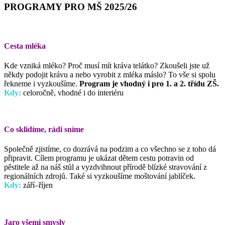
PROGRAMY PRO MŠ 2025/26
Cesta mléka
Kde vzniká mléko? Proč musí mít kráva telátko? Zkoušeli jste už
někdy podojit krávu a nebo vyrobit z mléka máslo? To vše si spolu
řekneme i vyzkoušíme.
Program je vhodný i pro 1. a 2. třídu ZŠ.
Kdy:
celoročně, vhodné i do interiéru
Co sklidíme, rádi sníme
Společně zjistíme, co dozrává na podzim a co všechno se z toho dá
připravit. Cílem programu je ukázat dětem cestu potravin od
pěstitele až na náš stůl a vyzdvihnout přírodě blízké stravování z
regionálních zdrojů. Také si vyzkoušíme moštování jablíček.
Kdy:
září–říjen
Jaro všemi smysly