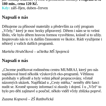
180 min., cena 120 Kč.
Kdy:
září–říjen, duben–červen
Napsali o nás
Děkujeme za přínosné materiály a především za celý program
„Včely,“ který je moc hezky připravený. Dětem i nám se to velmi
líbilo, vše bylo dětem hravou formou vysvětleno, krásně si to užily.
Inspirovalo nás to i k dalším činnostem ve školce. Rádi využijeme i
některý z vašich dalších programů.
Markéta Hrubčíková – učitelka
MŠ Spojenců
Napsali o nás
„Chceme poděkovat rodinnému centru MUMRAJ, který pro nás
naplánoval hned několik
výukových eko-programů. Většinou
probíhaly v přírodě a byly velmi pěkně propracovány,
včetně
názorných ukázek. Například u „Cesty mléka,“
neměly děti šanci
nudit se. Kromě
spousty informací si zkusily i dojení. I u „Včel“ to
bylo pro děti zajímavé a
poučné, někdo viděl včely zblízka poprvé.
Zuzana Kopsová – ZŠ Ratibořická