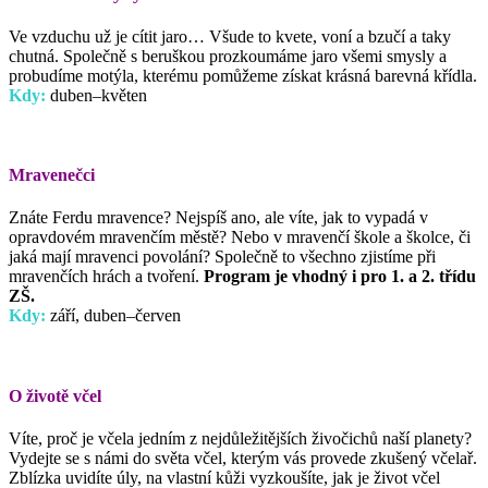
Ve vzduchu už je cítit jaro… Všude to kvete, voní a bzučí a taky
chutná. Společně s beruškou prozkoumáme jaro všemi smysly a
probudíme motýla, kterému pomůžeme získat krásná barevná křídla.
Kdy:
duben–květen
Mravenečci
Znáte Ferdu mravence? Nejspíš ano, ale víte, jak to vypadá v
opravdovém mravenčím městě? Nebo v mravenčí škole a školce, či
jaká mají mravenci povolání? Společně to všechno zjistíme při
mravenčích hrách a tvoření.
Program je vhodný i pro 1. a 2. třídu
ZŠ.
Kdy:
září, duben–červen
O životě včel
Víte, proč je včela jedním z nejdůležitějších živočichů naší planety?
Vydejte se s námi do světa včel, kterým vás provede zkušený včelař.
Zblízka uvidíte úly, na vlastní kůži vyzkoušíte, jak je život včel