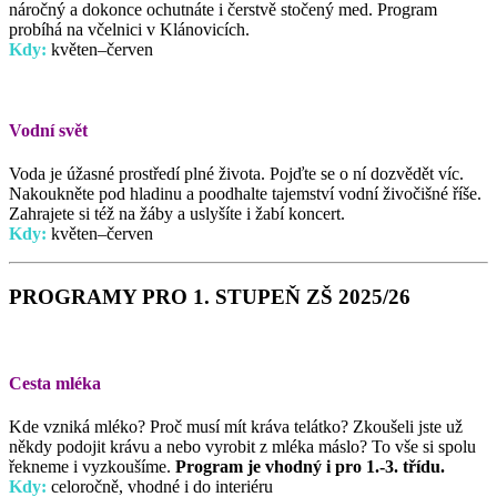
náročný a dokonce ochutnáte i čerstvě stočený med. Program
probíhá na včelnici v Klánovicích.
Kdy:
květen–červen
Vodní svět
Voda je úžasné prostředí plné života. Pojďte se o ní dozvědět víc.
Nakoukněte pod hladinu a poodhalte tajemství vodní živočišné říše.
Zahrajete si též na žáby a uslyšíte i žabí koncert.
Kdy:
květen–červen
PROGRAMY PRO 1. STUPEŇ ZŠ 2025/26
Cesta mléka
Kde vzniká mléko? Proč musí mít kráva telátko? Zkoušeli jste už
někdy podojit krávu a nebo vyrobit z mléka máslo? To vše si spolu
řekneme i vyzkoušíme.
Program je vhodný i pro 1.-3. třídu.
Kdy:
celoročně, vhodné i do interiéru