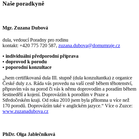
Naše poradkyně
Mgr. Zuzana Dubová
dula, vedoucí Poradny pro rodinu
kontakt: +420
775 720 587,
zuzana.dubova@domumraje.cz
• individuální předporodní příprava
• doprovod k porodu
• poporodní konzultace
„Jsem certifikovaná dula III. stupně (dula konzultantka) z organice
České duly z.s. Ráda vás provedu na vaší cestě během těhotenství,
připravím vás na porod či vás k němu doprovodím a poradím během
šestinedělí a kojení. Doprovázím k porodům v Praze a
Středočeském kraji. Od roku 2010 jsem byla přítomna u více než
170 porodů. Doprovázím také v anglickém jazyce.“ Více o Zuzce:
www.zuzanadubova.cz
PhDr. Olga Jablečníková