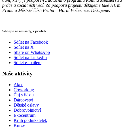
dům, který je podpořen z dotačního
programu Rodina Ministerstva
práce a sociálních věcí. Za podporu projektu děkujeme také Hl. m.
Praha
a Městské části Praha – Horní Počernice. Děkujeme.
Sdílejte se sousedy, s přáteli…
Sdílet na Facebook
Sdílet na X
Share on WhatsApp
Sdílet na LinkedIn
Sdílet e-mailem
Naše aktivity
Akce
Coworking
Čaj s říďou
Dárcovství
Dětské oslavy
Dobrovolnictví
Ekocentrum
Kruh podnikatelek
Kurzy