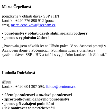
Marta Čepelková
poradkyně v oblasti dávek SSP a HN
kontakt: +420 776 898 912 (pouze
sms)
,
marta.cepelkova@seznam.cz
• poradenství v oblasti dávek státní sociální podpory
• pomoc s vyplněním žádostí
„Pracovala jsem několik let na Úřadu práce. V současnosti pracuji v
Azylovém domě v Počernicích. Pomáhám lidem s orientací v
systému dávek SSP a HN a také i s vyplněním konkrétních žádostí.“
Ludmila Doležalová
účetní
kontakt: +420 604 307 593,
lidkaz@centrum.cz
• účetní poradenství a mzdové poradenství
• zprostředkování daňového poradenství
• pomoc při zahájení podnikání
• jak papírovat co nejefektivněji