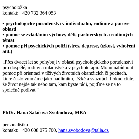
psycholožka
kontakt:
+420 732 364 053
• psychologické poradenství v individuální, rodinné a párové
oblasti
• pomoc se zvládáním výchovy dětí, partnerských a rodinných
témat
• pomoc při psychických potíží (stres, deprese, úzkost, vyhoření
atd.)
„Přes dvacet let se pohybuji v oblasti psychologického poradenství
pro dospělé, rodiny a mladistvé a v psychoterapii. Mohu nabídnout
pomoc při orientaci v tíživých životních okamžicích či pocitech,
které často vnímáme jako nadlimitní, těžké a svazující. Pokud cítíte,
že život nejde tak nebo tam, kam byste rádi, pojďme se na to
společně podívat.“
PhDr. Hana Salačová Svobodová, MBA
personalistka
kontakt: +420
608 075 700,
hana.svobodova@talla.cz