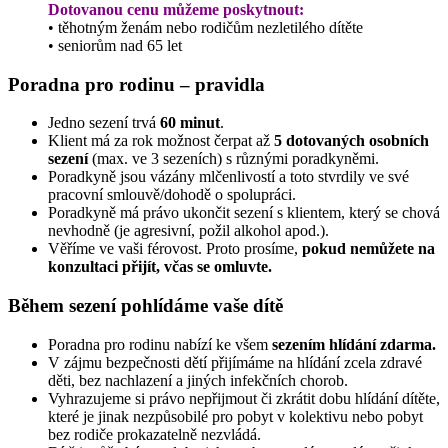
Dotovanou cenu můžeme poskytnout:
• těhotným ženám nebo rodičům nezletilého dítěte
• seniorům nad 65 let
Poradna pro rodinu – pravidla
Jedno sezení trvá
60 minut
.
Klient má za rok možnost čerpat až
5 dotovaných osobních
sezení
(max. ve 3 sezeních) s různými poradkyněmi.
Poradkyně jsou vázány mlčenlivostí a toto stvrdily ve své
pracovní smlouvě/dohodě o spolupráci.
Poradkyně má právo ukončit sezení s klientem, který se chová
nevhodně (je agresivní, požil alkohol apod.).
Věříme ve vaši férovost. Proto prosíme,
pokud nemůžete na
konzultaci přijít, včas se omluvte.
Během sezení pohlídáme vaše dítě
Poradna pro rodinu nabízí ke všem
sezením hlídání zdarma.
V zájmu bezpečnosti dětí přijímáme na hlídání zcela zdravé
děti, bez nachlazení a jiných infekčních chorob.
Vyhrazujeme si právo nepřijmout či zkrátit dobu hlídání dítěte,
které je jinak nezpůsobilé pro pobyt v kolektivu nebo pobyt
bez rodiče prokazatelně nezvládá.