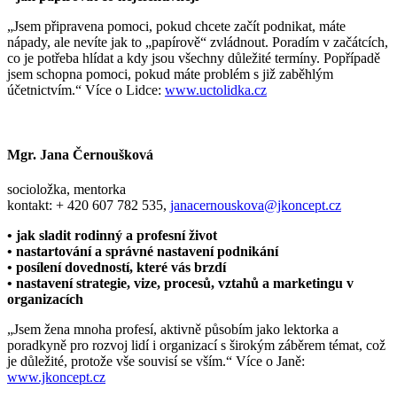
„Jsem připravena pomoci, pokud chcete začít podnikat, máte
nápady, ale nevíte jak to „papírově“ zvládnout. Poradím v začátcích,
co je potřeba hlídat a kdy jsou všechny důležité termíny. Popřípadě
jsem schopna pomoci, pokud máte problém s již zaběhlým
účetnictvím.“ Více o Lidce:
www.uctolidka.cz
Mgr. Jana Černoušková
socioložka,
mentorka
kontakt: + 420 607 782 535,
janacernouskova@jkoncept.cz
• jak sladit rodinný a profesní život
• nastartování a správné nastavení podnikání
• posílení dovedností, které vás brzdí
• nastavení strategie, vize, procesů, vztahů a
marketingu v
organizacích
„Jsem žena mnoha profesí, aktivně působím jako lektorka a
poradkyně pro rozvoj lidí i organizací s širokým záběrem témat, což
je důležité, protože vše souvisí se vším.“ Více o Janě:
www.jkoncept.cz