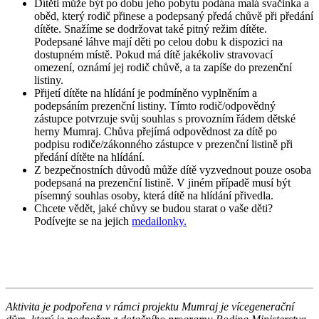
Dítěti může být po dobu jeho pobytu podána malá svačinka a
oběd, který rodič přinese a podepsaný předá chůvě při předání
dítěte. Snažíme se dodržovat také pitný režim dítěte.
Podepsané láhve mají děti po celou dobu k dispozici na
dostupném místě. Pokud má dítě jakékoliv stravovací
omezení, oznámí jej rodič chůvě, a ta zapíše do prezenční
listiny.
Přijetí dítěte na hlídání je podmíněno vyplněním a
podepsáním prezenční listiny. Tímto rodič/odpovědný
zástupce potvrzuje svůj souhlas s provozním řádem dětské
herny Mumraj. Chůva přejímá odpovědnost za dítě po
podpisu rodiče/zákonného zástupce v prezenční listině při
předání dítěte na hlídání.
Z bezpečnostních důvodů může dítě vyzvednout pouze osoba
podepsaná na prezenční listině. V jiném případě musí být
písemný souhlas osoby, která dítě na hlídání přivedla.
Chcete vědět, jaké chůvy se budou starat o vaše děti?
Podívejte se na jejich
medailonky.
Aktivita je podpořena v rámci projektu Mumraj je vícegenerační