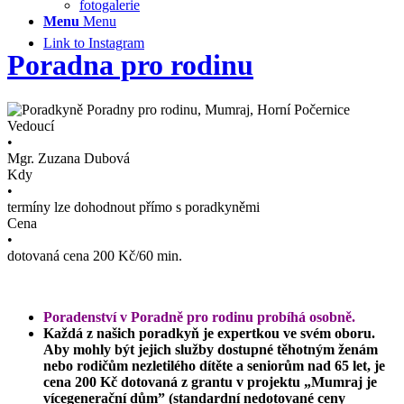
fotogalerie
Menu
Menu
Link to Instagram
Poradna pro rodinu
Vedoucí
•
Mgr. Zuzana Dubová
Kdy
•
termíny lze dohodnout přímo s poradkyněmi
Cena
•
dotovaná cena 200 Kč/60 min.
Poradenství v Poradně pro rodinu probíhá osobně
.
Každá z našich poradkyň je expertkou ve svém oboru.
Aby mohly být jejich služby dostupné těhotným ženám
nebo rodičům nezletilého dítěte a seniorům nad 65 let, je
cena 200 Kč dotovaná z grantu v projektu „Mumraj je
vícegenerační dům” (standardní nedotované ceny