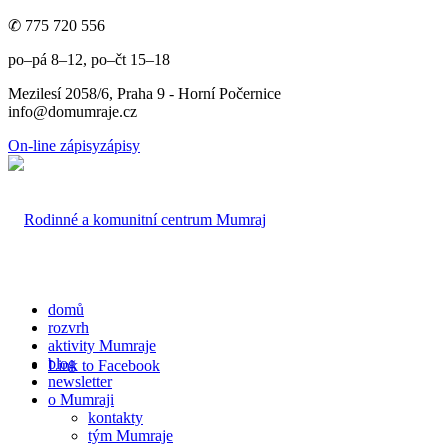
✆ 775 720 556
po–pá 8–12, po–čt 15–18
Mezilesí 2058/6, Praha 9 - Horní Počernice
info@domumraje.cz
On-line zápisy
zápisy
domů
rozvrh
aktivity Mumraje
blog
Link to Facebook
newsletter
o Mumraji
kontakty
tým Mumraje