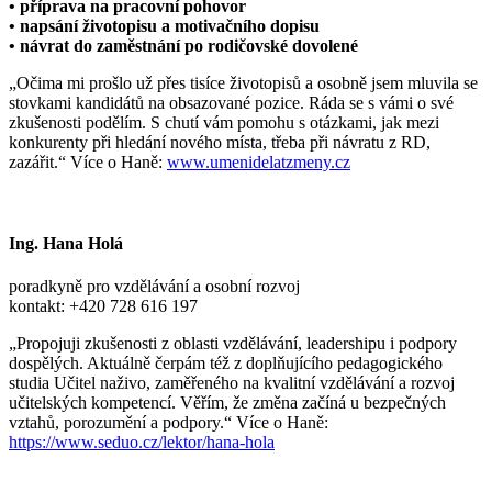
• příprava na pracovní pohovor
• napsání životopisu a motivačního dopisu
• návrat do zaměstnání po rodičovské dovolené
„Očima mi prošlo už přes tisíce životopisů a osobně jsem mluvila se
stovkami kandidátů na obsazované pozice. Ráda se s vámi o své
zkušenosti podělím. S chutí vám pomohu s otázkami, jak mezi
konkurenty při hledání nového místa, třeba při návratu z RD,
zazářit.“ Více o Haně:
www.umenidelatzmeny.cz
Ing. Hana Holá
poradkyně pro vzdělávání a osobní rozvoj
kontakt: +420 728 616 197
„
Propojuji zkušenosti z oblasti vzdělávání, leadershipu i podpory
dospělých. Aktuálně čerpám též z doplňujícího pedagogického
studia Učitel naživo, zaměřeného na kvalitní vzdělávání a rozvoj
učitelských kompetencí. Věřím, že změna začíná u bezpečných
vztahů, porozumění a podpory.“
Více o Haně:
https://www.seduo.cz/lektor/hana-hola