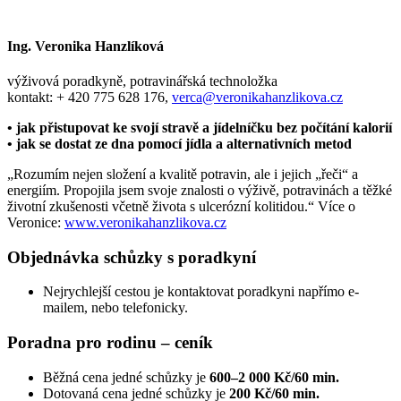
Ing. Veronika Hanzlíková
výživová poradkyně, potravinářská technoložka
kontakt: + 420 775 628 176,
verca@veronikahanzlikova.cz
• jak přistupovat ke svojí stravě a jídelníčku bez počítání kalorií
• jak se dostat ze dna pomocí jídla a alternativních metod
„Rozumím nejen složení a kvalitě potravin, ale i jejich „řeči“ a
energiím. Propojila jsem svoje znalosti o výživě, potravinách a těžké
životní zkušenosti včetně života s ulcerózní kolitidou.“ Více o
Veronice:
www.veronikahanzlikova.cz
Objednávka schůzky s poradkyní
Nejrychlejší cestou je kontaktovat poradkyni napřímo e-
mailem, nebo telefonicky.
Poradna pro rodinu – ceník
Běžná cena jedné schůzky je
600–2 000 Kč/60 min.
Dotovaná cena jedné schůzky je
200 Kč/60 min.