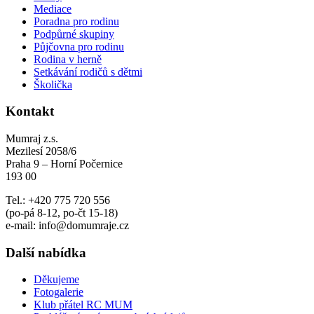
Mediace
Poradna pro rodinu
Podpůrné skupiny
Půjčovna pro rodinu
Rodina v herně
Setkávání rodičů s dětmi
Školička
Kontakt
Mumraj z.s.
Mezilesí 2058/6
Praha 9 – Horní Počernice
193 00
Tel.: +420 775 720 556
(po-pá 8-12, po-čt 15-18)
e-mail: info@domumraje.cz
Další nabídka
Děkujeme
Fotogalerie
Klub přátel RC MUM