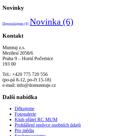
Novinky
Novinka
(6)
Doporučujeme
(4)
Kontakt
Mumraj z.s.
Mezilesí 2058/6
Praha 9 – Horní Počernice
193 00
Tel.: +420 775 720 556
(po-pá 8-12, po-čt 15-18)
e-mail: info@domumraje.cz
Další nabídka
Děkujeme
Fotogalerie
Klub přátel RC MUM
Prohlášení správce osobních údajů
Pro média
Spolupracujeme