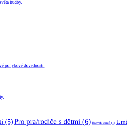
 světa hudby.
 své pohybové dovednosti.
ly.
Pro pra/rodiče s dětmi
(6)
ti
(5)
Umě
Rozvrh kurzů
(1)