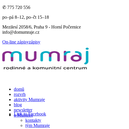
✆ 775 720 556
po–pá 8–12, po–čt 15–18
Mezilesí 2058/6, Praha 9 - Horní Počernice
info@domumraje.cz
On-line zápisy
zápisy
domů
rozvrh
aktivity Mumraje
blog
newsletter
Link to Facebook
o Mumraji
kontakty
tým Mumraje