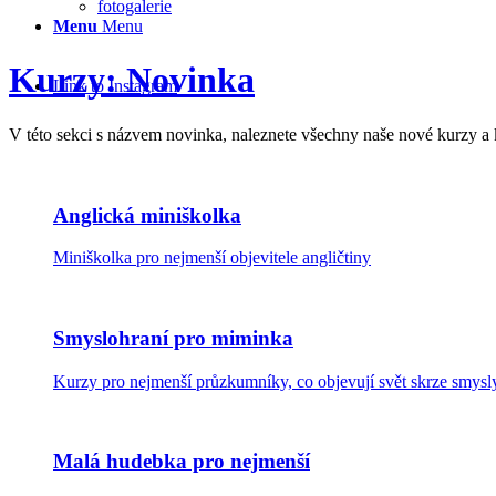
fotogalerie
Menu
Menu
Kurzy: Novinka
Link to Instagram
V této sekci s názvem novinka, naleznete všechny naše nové kurzy a 
Anglická miniškolka
Miniškolka pro nejmenší objevitele angličtiny
Smyslohraní pro miminka
Kurzy pro nejmenší průzkumníky, co objevují svět skrze smysl
Malá hudebka pro nejmenší