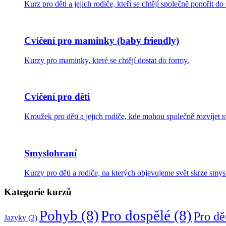
Kurz pro děti a jejich rodiče, kteří se chtějí společně ponořit do
Cvičení pro maminky (baby friendly)
Kurzy pro maminky, které se chtějí dostat do formy.
Cvičení pro děti
Kroužek pro děti a jejich rodiče, kde mohou společně rozvíjet
Smyslohraní
Kurzy pro děti a rodiče, na kterých objevujeme svět skrze smys
Kategorie kurzů
Pohyb
(8)
Pro dospělé
(8)
Pro dě
Jazyky
(2)