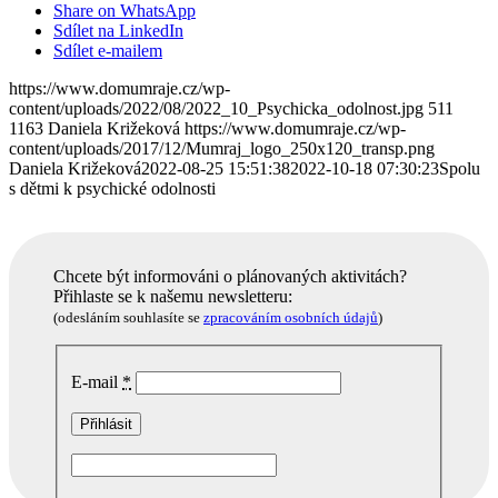
Share on WhatsApp
Sdílet na LinkedIn
Sdílet e-mailem
https://www.domumraje.cz/wp-
content/uploads/2022/08/2022_10_Psychicka_odolnost.jpg
511
1163
Daniela Križeková
https://www.domumraje.cz/wp-
content/uploads/2017/12/Mumraj_logo_250x120_transp.png
Daniela Križeková
2022-08-25 15:51:38
2022-10-18 07:30:23
Spolu
s dětmi k psychické odolnosti
Chcete být informováni o plánovaných aktivitách?
Přihlaste se k našemu newsletteru:
(odesláním souhlasíte se
zpracováním osobních údajů
)
E-mail
*