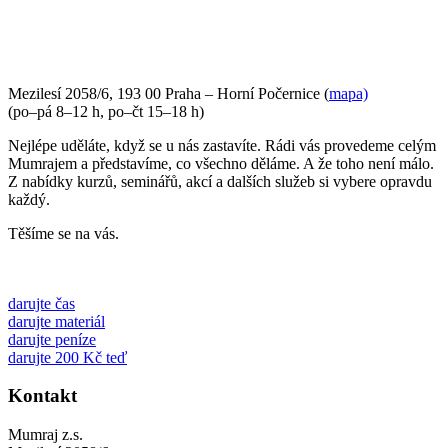
PŘIJĎTE SE K NÁM PODÍVAT
Mezilesí 2058/6, 193 00 Praha – Horní Počernice (
mapa)
(po–pá 8–12 h, po–čt 15–18 h)
Nejlépe uděláte, když se u nás zastavíte. Rádi vás provedeme celým
Mumrajem a představíme, co všechno děláme. A že toho není málo.
Z nabídky kurzů, seminářů, akcí a dalších služeb si vybere opravdu
každý.
Těšíme se na vás.
darujte čas
darujte materiál
darujte peníze
darujte 200 Kč teď
Kontakt
Mumraj z.s.