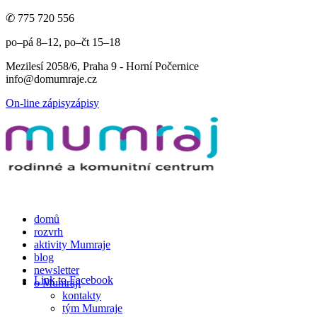
✆ 775 720 556
po–pá 8–12, po–čt 15–18
Mezilesí 2058/6, Praha 9 - Horní Počernice
info@domumraje.cz
On-line zápisy
zápisy
domů
rozvrh
aktivity Mumraje
blog
newsletter
Link to Facebook
o Mumraji
kontakty
tým Mumraje