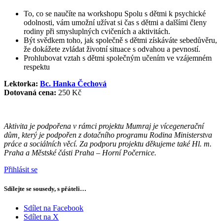
To, co se naučíte na workshopu Spolu s dětmi k psychické
odolnosti, vám umožní užívat si čas s dětmi a dalšími členy
rodiny při smysluplných cvičeních a aktivitách.
Být svědkem toho, jak společně s dětmi získáváte sebedůvěru,
že dokážete zvládat životní situace s odvahou a pevností.
Prohlubovat vztah s dětmi společným učením ve vzájemném
respektu
Lektorka:
Bc. Hanka Čechová
Dotovaná cena:
250 Kč
Aktivita je podpořena v rámci projektu Mumraj je vícegenerační
dům, který je podpořen z dotačního
programu Rodina Ministerstva
práce a sociálních věcí. Za podporu projektu děkujeme také Hl. m.
Praha
a Městské části Praha – Horní Počernice.
Přihlásit se
Sdílejte se sousedy, s přáteli…
Sdílet na Facebook
Sdílet na X