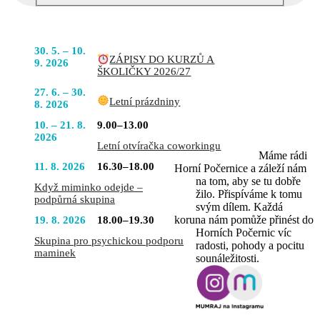
Podobné akce
POJĎTE
30. 5. – 10.
ZÁPISY DO KURZŮ A
DO TOHO
9. 2026
ŠKOLIČKY 2026/27
S NÁMI
27. 6. – 30.
Letní prázdniny
8. 2026
10. – 21. 8.
9.00–13.00
2026
Letní otvíračka coworkingu
Máme rádi
11. 8. 2026
16.30–18.00
Horní Počernice a záleží nám
na tom, aby se tu dobře
Když miminko odejde –
žilo. Přispíváme k tomu
podpůrná skupina
svým dílem. Každá
koruna nám pomůže přinést do
19. 8. 2026
18.00–19.30
Horních Počernic víc
Skupina pro psychickou podporu
radosti, pohody a pocitu
maminek
sounáležitosti.