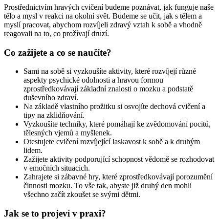
Prostřednictvím hravých cvičení budeme poznávat, jak funguje naše
tělo a mysl v reakci na okolní svět. Budeme se učit, jak s tělem a
myslí pracovat, abychom rozvíjeli zdravý vztah k sobě a vhodně
reagovali na to, co prožívají druzí.
Co zažijete a co se naučíte?
Sami na sobě si vyzkoušíte aktivity, které rozvíjejí různé
aspekty psychické odolnosti a hravou formou
zprostředkovávají základní znalosti o mozku a podstatě
duševního zdraví.
Na základě vlastního prožitku si osvojíte dechová cvičení a
tipy na zklidňování.
Vyzkoušíte techniky, které pomáhají ke zvědomování pocitů,
tělesných vjemů a myšlenek.
Otestujete cvičení rozvíjející laskavost k sobě a k druhým
lidem.
Zažijete aktivity podporující schopnost vědomě se rozhodovat
v emočních situacích.
Zahrajete si zábavné hry, které zprostředkovávají porozumění
činnosti mozku. To vše tak, abyste již druhý den mohli
všechno začít zkoušet se svými dětmi.
Jak se to projeví v praxi?