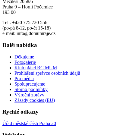
Mezilesí 2058/6
Praha 9 – Horní Počernice
193 00
Tel.: +420 775 720 556
(po-pá 8-12, po-čt 15-18)
e-mail: info@domumraje.cz
Další nabídka
Děkujeme
Fotogalerie
Klub přátel RC MUM
Prohlášení správce osobních údajů
Pro média
Spolupracujeme
Storno podmínky
Výroční zprávy
Zásady cookies (EU)
Rychlé odkazy
Úřad městské části Praha 20