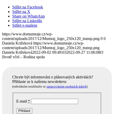
Sdílet na Facebook
Sdílet na X
Share on WhatsApp
Sdílet na LinkedIn
Sdílet e-mailem
https://www.domumraje.cz/wp-
content/uploads/2017/12/Mumraj_logo_250x120_transp.png
0
0
Daniela Križeková
https://www.domumraje.cz/wp-
content/uploads/2017/12/Mumraj_logo_250x120_transp.png
Daniela Križeková
2022-09-02 09:49:03
2022-09-27 11:06:08
O
životě včel – Rodina spolu
Chcete být informováni o plánovaných aktivitách?
Přihlaste se k našemu newsletteru:
(odesláním souhlasíte se
zpracováním osobních údajů
)
E-mail
*