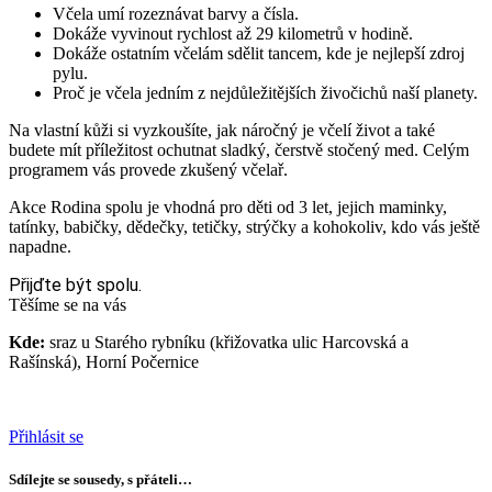
Včela umí rozeznávat barvy a čísla.
Dokáže vyvinout rychlost až 29 kilometrů v hodině.
Dokáže ostatním včelám sdělit tancem, kde je nejlepší zdroj
pylu.
Proč je včela jedním z nejdůležitějších živočichů naší planety.
Na vlastní kůži si vyzkoušíte, jak náročný je včelí život a také
budete mít příležitost ochutnat sladký, čerstvě stočený med. Celým
programem vás provede zkušený včelař.
Akce Rodina spolu je vhodná pro děti od 3 let, jejich maminky,
tatínky, babičky, dědečky, tetičky, strýčky a kohokoliv, kdo vás ještě
napadne.
Přijďte být spolu.
Těšíme se na vás
Kde:
sraz u Starého rybníku (křižovatka ulic Harcovská a
Rašínská), Horní Počernice
Přihlásit se
Sdílejte se sousedy, s přáteli…