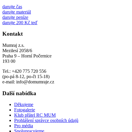
darujte čas
darujte materiál
darujte peníze
darujte 200 Kč teď
Kontakt
Mumraj z.s.
Mezilesí 2058/6
Praha 9 – Horní Počernice
193 00
Tel.: +420 775 720 556
(po-pá 8-12, po-čt 15-18)
e-mail: info@domumraje.cz
Další nabídka
Děkujeme
Fotogalerie
Klub přátel RC MUM
Prohlášení správce osobních údajů
Pro média
Spolupracujeme