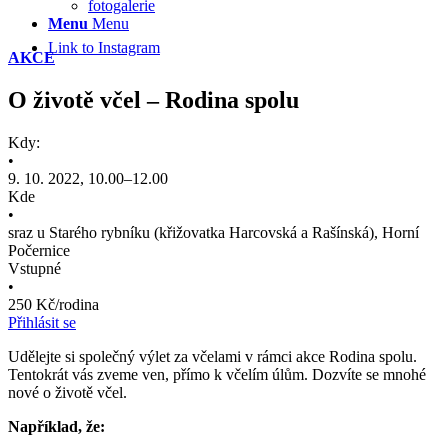
fotogalerie
Menu
Menu
Link to Instagram
AKCE
O životě včel – Rodina spolu
Kdy:
•
9. 10. 2022, 10.00–12.00
Kde
•
sraz u Starého rybníku (křižovatka Harcovská a Rašínská), Horní
Počernice
Vstupné
•
250 Kč/rodina
Přihlásit se
Udělejte si společný výlet za včelami v rámci akce Rodina spolu.
Tentokrát vás zveme ven, přímo k včelím úlům. Dozvíte se mnohé
nové o životě včel.
Například, že: