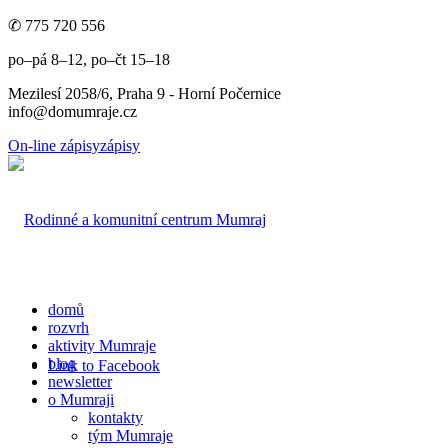
✆ 775 720 556
po–pá 8–12, po–čt 15–18
Mezilesí 2058/6, Praha 9 - Horní Počernice
info@domumraje.cz
On-line zápisy
zápisy
domů
rozvrh
aktivity Mumraje
blog
Link to Facebook
newsletter
o Mumraji
kontakty
tým Mumraje