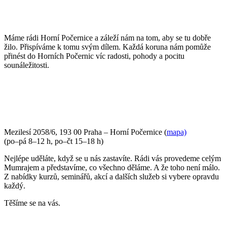
Máme rádi Horní Počernice a záleží nám na tom, aby se tu dobře
žilo. Přispíváme k tomu svým dílem. Každá koruna nám pomůže
přinést do Horních Počernic víc radosti, pohody a pocitu
sounáležitosti.
PŘIJĎTE SE K NÁM PODÍVAT
Mezilesí 2058/6, 193 00 Praha – Horní Počernice (
mapa)
(po–pá 8–12 h, po–čt 15–18 h)
Nejlépe uděláte, když se u nás zastavíte. Rádi vás provedeme celým
Mumrajem a představíme, co všechno děláme. A že toho není málo.
Z nabídky kurzů, seminářů, akcí a dalších služeb si vybere opravdu
každý.
Těšíme se na vás.