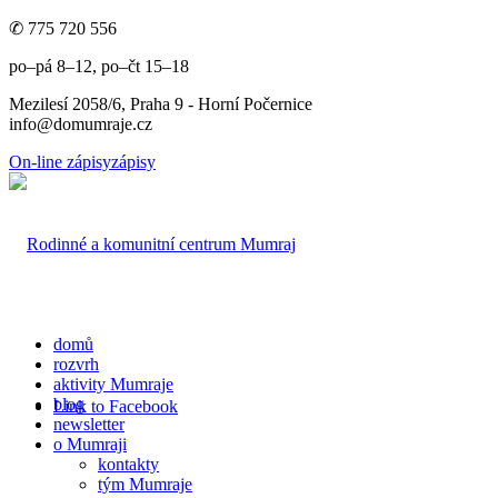
✆ 775 720 556
po–pá 8–12, po–čt 15–18
Mezilesí 2058/6, Praha 9 - Horní Počernice
info@domumraje.cz
On-line zápisy
zápisy
domů
rozvrh
aktivity Mumraje
blog
Link to Facebook
newsletter
o Mumraji
kontakty
tým Mumraje