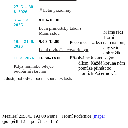
27. 6. – 30.
🌞Letní prázdniny
8. 2026
3. – 7. 8.
8.00–16.30
2026
Letní příměstský tábor s
Máme rádi
Mumrajdou
Horní
10. – 21. 8.
9.00–13.00
Počernice a záleží nám na tom,
2026
aby se tu
Letní otvíračka coworkingu
dobře žilo.
Přispíváme k tomu svým
11. 8. 2026
16.30–18.00
dílem. Každá koruna nám
Když miminko odejde –
pomůže přinést do
podpůrná skupina
Horních Počernic víc
radosti, pohody a pocitu sounáležitosti.
PŘIJĎTE SE K NÁM PODÍVAT
Mezilesí 2058/6, 193 00 Praha – Horní Počernice (
mapa)
(po–pá 8–12 h, po–čt 15–18 h)