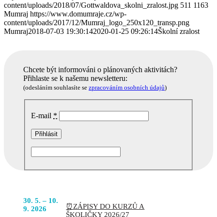
content/uploads/2018/07/Gottwaldova_skolni_zralost.jpg
511
1163
Mumraj
https://www.domumraje.cz/wp-
content/uploads/2017/12/Mumraj_logo_250x120_transp.png
Mumraj
2018-07-03 19:30:14
2020-01-25 09:26:14
Školní zralost
Chcete být informováni o plánovaných aktivitách?
Přihlaste se k našemu newsletteru:
(odesláním souhlasíte se
zpracováním osobních údajů
)
E-mail
*
Podobné akce
POJĎTE
30. 5. – 10.
⏰ZÁPISY DO KURZŮ A
DO TOHO
9. 2026
ŠKOLIČKY 2026/27
S NÁMI