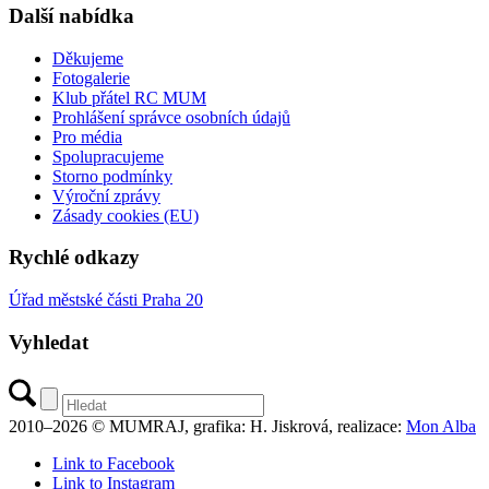
Další nabídka
Děkujeme
Fotogalerie
Klub přátel RC MUM
Prohlášení správce osobních údajů
Pro média
Spolupracujeme
Storno podmínky
Výroční zprávy
Zásady cookies (EU)
Rychlé odkazy
Úřad městské části Praha 20
Vyhledat
2010–2026 © MUMRAJ, grafika: H. Jiskrová, realizace:
Mon Alba
Link to Facebook
Link to Instagram