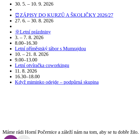
30. 5. – 10. 9. 2026
⏰ZÁPISY DO KURZŮ A ŠKOLIČKY 2026/27
27. 6. – 30. 8. 2026
🌞Letní prázdniny
3. – 7. 8. 2026
8.00–16.30
Letní příměstský tábor s Mumrajdou
10. – 21. 8. 2026
9.00–13.00
Letní otvíračka coworkingu
11. 8. 2026
16.30–18.00
Když miminko odejde – podpůrná skupina
POJĎTE DO TOHO S NÁMI
Máme rádi Horní Počernice a záleží nám na tom, aby se tu dobře žilo