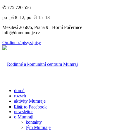
✆ 775 720 556
po–pá 8–12, po–čt 15–18
Mezilesí 2058/6, Praha 9 - Horní Počernice
info@domumraje.cz
On-line zápisy
zápisy
domů
rozvrh
aktivity Mumraje
blog
Link to Facebook
newsletter
o Mumraji
kontakty
tým Mumraje