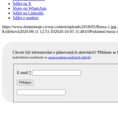
Sdílet na X
Share on WhatsApp
Sdílet na LinkedIn
Sdílet e-mailem
https://www.domumraje.cz/wp-content/uploads/2018/05/Burza-1.jpg
Križeková
2020-09-11 12:51:10
2020-10-05 11:48:03
Podzimní burza
Chcete být informováni o plánovaných aktivitách? Přihlaste se
(odesláním souhlasíte se
zpracováním osobních údajů
)
E-mail
*
Podobné akce