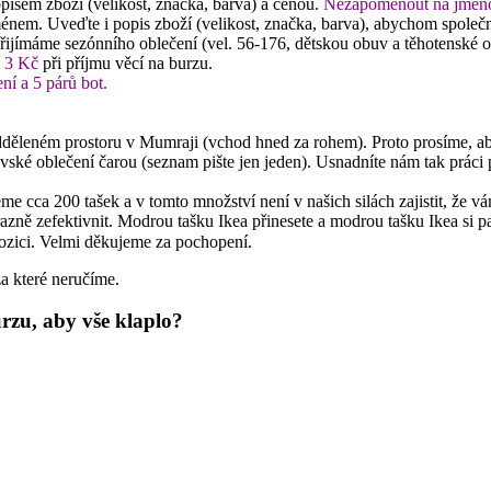
pisem zboží (velikost, značka, barva) a cenou.
Nezapomenout na jméno 
énem. Uveďte i popis zboží (velikost, značka, barva), abychom společ
řijímáme sezónního oblečení (vel. 56-176, dětskou obuv a těhotenské o
k
3 Kč
při příjmu věcí na burzu.
ní a 5 párů bot.
děleném prostoru v Mumraji (vchod hned za rohem). Proto prosíme, abyst
ské oblečení čarou (seznam pište jen jeden). Usnadníte nám tak práci 
 cca 200 tašek a v tomto množství není v našich silách zajistit, že vám
zně zefektivnit. Modrou tašku Ikea přinesete a modrou tašku Ikea si p
ispozici. Velmi děkujeme za pochopení.
a které neručíme.
zu, aby vše klaplo?