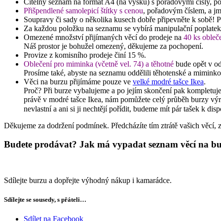
Čitelný seznam na formát A4 (na výšku) s pořadovými čísly, po
Přišpendlené samolepicí štítky s cenou
, pořadovým číslem, a jm
Soupravy či sady o několika kusech dobře připevněte k sobě! P
Za každou položku na seznamu se vybírá manipulační poplate
Omezené množství přijímaných věcí do prodeje na
40 ks obleče
Náš prostor je bohužel omezený, děkujeme za pochopení.
Provize z komisního prodeje činí 15 %.
Oblečení pro miminka (včetně vel. 74) a těhotné
bude opět v od
Prosíme také, abyste na seznamu oddělili těhotenské a miminkov
Věci na burzu přijímáme pouze ve
velké modré tašce Ikea
.
Proč? Při burze vybalujeme a po jejím skončení pak kompletujeme
právě v modré tašce Ikea, nám pomůžete celý průběh burzy výra
nevlastní a ani si ji nechtějí pořídit, budeme mít pár tašek k d
Děkujeme za dodržení podmínek. Předcházíte tím ztrátě vašich věcí, z
Budete prodávat? Jak má vypadat seznam věcí na bur
Sdílejte burzu a dopřejte výhodný nákup i kamarádce.
Sdílejte se sousedy, s přáteli…
Sdílet na Facebook