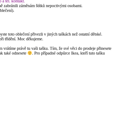
a tel. kontakt.
ně zabránili záměnám štítků nepoctivými osobami.
blečení).
e toto oblečení přivezli v jiných taškách než ostatní dětské.
při třídění. Moc děkujeme.
 vrátíme právě tu vaši tašku. Tím, že své věci do prodeje přinesete
ak také odnesete
. Pro případné odpůrce Ikea, kteří tuto tašku