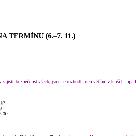
NA TERMÍNU (6.–7. 11.)
ajistit bezpečnost všech, jsme se rozhodli, neb věříme v lepší listopad
ak?
na
8.00.