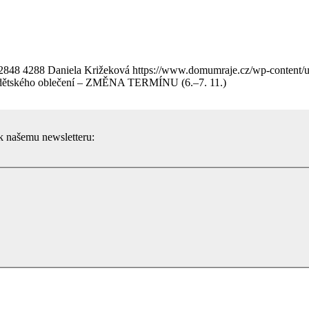
2848
4288
Daniela Križeková
https://www.domumraje.cz/wp-content/
 dětského oblečení – ZMĚNA TERMÍNU (6.–7. 11.)
 k našemu newsletteru: