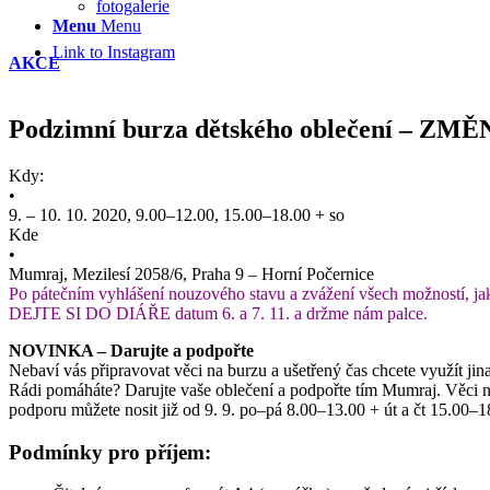
fotogalerie
Menu
Menu
Link to Instagram
AKCE
Podzimní burza dětského oblečení – ZMĚ
Kdy:
•
9. – 10. 10. 2020, 9.00–12.00, 15.00–18.00 + so
Kde
•
Mumraj, Mezilesí 2058/6, Praha 9 – Horní Počernice
Po pátečním vyhlášení nouzového stavu a zvážení všech možností, jak z
DEJTE SI DO DIÁŘE datum 6. a 7. 11. a držme nám palce.
NOVINKA – Darujte a podpořte
Nebaví vás připravovat věci na burzu a ušetřený čas chcete využít jin
Rádi pomáháte? Darujte vaše oblečení a podpořte tím Mumraj. Věci 
podporu můžete nosit již od 9. 9. po–pá 8.00–13.00 + út a čt 15.00–1
Podmínky pro příjem: