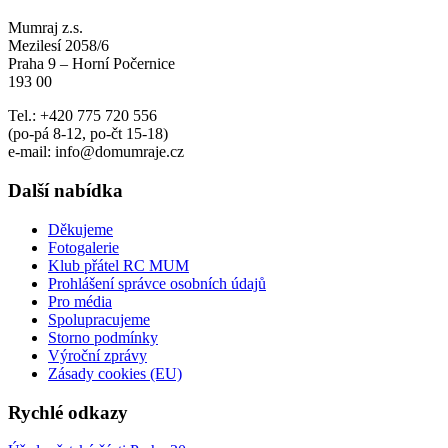
Mumraj z.s.
Mezilesí 2058/6
Praha 9 – Horní Počernice
193 00
Tel.: +420 775 720 556
(po-pá 8-12, po-čt 15-18)
e-mail: info@domumraje.cz
Další nabídka
Děkujeme
Fotogalerie
Klub přátel RC MUM
Prohlášení správce osobních údajů
Pro média
Spolupracujeme
Storno podmínky
Výroční zprávy
Zásady cookies (EU)
Rychlé odkazy