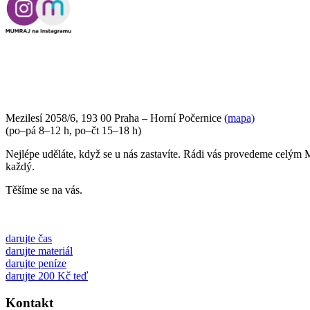
PŘIJĎTE SE K NÁM PODÍVAT
Mezilesí 2058/6, 193 00 Praha – Horní Počernice (
mapa)
(po–pá 8–12 h, po–čt 15–18 h)
Nejlépe uděláte, když se u nás zastavíte. Rádi vás provedeme celým 
každý.
Těšíme se na vás.
darujte čas
darujte materiál
darujte peníze
darujte 200 Kč teď
Kontakt