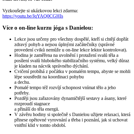
Vyzkoušejte si ukázkovou lekci zdarma:
https://youtu.be/JqYAQ0CGHIs
Více o on-line kurzu jóga s Danielou:
Lekce jsou určeny pro všechny dospělé, kteří si chtějí dopřát
zdravý pohyb a nejsou úplnými začátečníky (správné
provedení cviků nemůže u on-line lekce lektor kontrolovat).
Hodina je zaměřena na uvolnění i protažení svalů těla a
posílení svalů hlubokého stabilizačního systému, velký důraz
je kladen na nácvik správného dýchání.
Cvičení probíhá z počátku v pomalém tempu, abyste se mohli
lépe soustředit na koordinaci pohybu
a dechu.
Pomalé tempo též rozvíjí schopnost vnímat tělo a jeho
potřeby.
Později jsou zařazovány dynamičtější sestavy a ásany, které
rozproudí stagnace
a přináší do těla energii.
V závěru hodiny si společně s Danielou užijete relaxaci, která
přinese opětovné vyrovnání a třeba i poznání, jak si uchovat
vnitřní klid v tomto období.