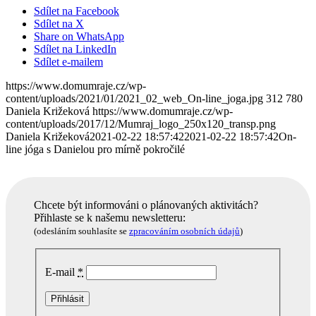
Sdílet na Facebook
Sdílet na X
Share on WhatsApp
Sdílet na LinkedIn
Sdílet e-mailem
https://www.domumraje.cz/wp-
content/uploads/2021/01/2021_02_web_On-line_joga.jpg
312
780
Daniela Križeková
https://www.domumraje.cz/wp-
content/uploads/2017/12/Mumraj_logo_250x120_transp.png
Daniela Križeková
2021-02-22 18:57:42
2021-02-22 18:57:42
On-
line jóga s Danielou pro mírně pokročilé
Chcete být informováni o plánovaných aktivitách?
Přihlaste se k našemu newsletteru:
(odesláním souhlasíte se
zpracováním osobních údajů
)
E-mail
*