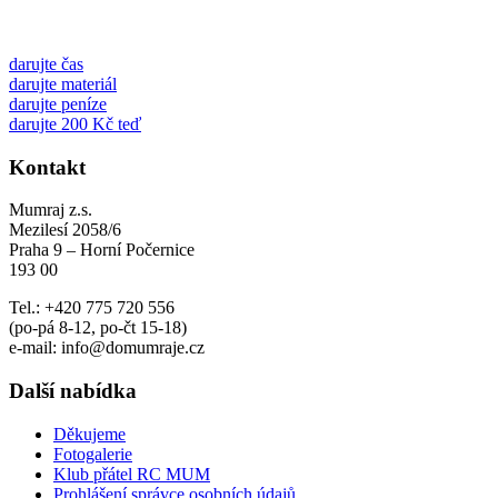
darujte čas
darujte materiál
darujte peníze
darujte 200 Kč teď
Kontakt
Mumraj z.s.
Mezilesí 2058/6
Praha 9 – Horní Počernice
193 00
Tel.: +420 775 720 556
(po-pá 8-12, po-čt 15-18)
e-mail: info@domumraje.cz
Další nabídka
Děkujeme
Fotogalerie
Klub přátel RC MUM
Prohlášení správce osobních údajů