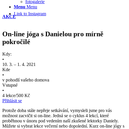
fotogalerie
Menu
Menu
Link to Instagram
AKCE
On-line jóga s Danielou pro mírně
pokročilé
Kdy:
•
10. 3. – 1. 4. 2021
Kde
•
v pohodlí vašeho domova
Vstupné
•
4 lekce/500 Kč
Přihlásit se
Protože doba stále nepřeje setkávání, vymysleli jsme pro vás
možnost zacvičit si on-line. Jedná se o cyklus 4 lekcí, které
proběhnou v únoru pod vedením naší zkušené lektorky Daniely.
Můžete si vybrat lekce večerní nebo dopolední. Kurz on-line jógy s