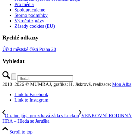
Pro média
Spolupracujeme
Storno podmínky
Výroční zprávy
Zásady cookies (EU)
Rychlé odkazy
Úřad městské části Praha 20
Vyhledat
2010–2026 © MUMRAJ, grafika: H. Jiskrová, realizace:
Mon Alba
Link to Facebook
Link to Instagram
On-line jóga pro zdravá záda s Luckou
VENKOVNÍ RODINNÁ
HRA – Hledá se Jaruška
Scroll to top