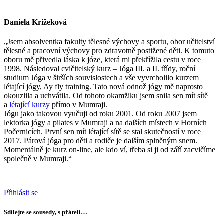
Daniela Križeková
„Jsem absolventka fakulty tělesné výchovy a sportu, obor učitelství
tělesné a pracovní výchovy pro zdravotně postižené děti. K tomuto
oboru mě přivedla láska k józe, která mi překřížila cestu v roce
1998. Následoval cvičitelský kurz – Jóga III. a II. třídy, roční
studium Jóga v širších souvislostech a vše vyvrcholilo kurzem
létající jógy, Ay fly training. Tato nová odnož jógy mě naprosto
okouzlila a uchvátila. Od tohoto okamžiku jsem snila sen mít sítě
a
létající kurzy
přímo v Mumraji.
Jógu jako takovou vyučuji od roku 2001. Od roku 2007 jsem
lektorka jógy a pilates v Mumraji a na dalších místech v Horních
Počernicích. První sen mít létající sítě se stal skutečností v roce
2017. Párová jóga pro děti a rodiče je dalším splněným snem.
Momentálně je kurz on-line, ale kdo ví, třeba si ji od září zacvičíme
společně v Mumraji.“
Přihlásit se
Sdílejte se sousedy, s přáteli…