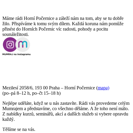
Máme rádi Horní Počernice a záleží nám na tom, aby se tu dobře
žilo. Přispíváme k tomu svým dílem. Každá koruna nám pomůže
přinést do Horních Počernic víc radosti, pohody a pocitu
sounáležitosti.
PŘIJĎTE SE K NÁM PODÍVAT
Mezilesí 2058/6, 193 00 Praha – Horní Počernice (
mapa)
(po–pá 8–12 h, po–čt 15–18 h)
Nejlépe uděláte, když se u nás zastavíte. Rádi vás provedeme celým
Mumrajem a představíme, co všechno děláme. A že toho není málo.
Z nabídky kurzů, seminářů, akcí a dalších služeb si vybere opravdu
každý.
Těšíme se na vás.