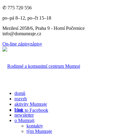
✆ 775 720 556
po–pá 8–12, po–čt 15–18
Mezilesí 2058/6, Praha 9 - Horní Počernice
info@domumraje.cz
On-line zápisy
zápisy
domů
rozvrh
aktivity Mumraje
blog
Link to Facebook
newsletter
o Mumraji
kontakty
tým Mumraje