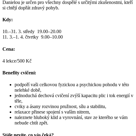
Danielou je určen pro všechny dospělé s určitými zkušenostmi, kteří
si chtějí dopřát zdravý pohyb.
Kdy:
10.–31. 3. středy 19.00–20.00
11. 3.–1. 4. čtvrtky 9.00–10.00
Cena:
4 lekce/500 Kč
Benefity cvičení:
podpoří vaši celkovou fyzickou a psychickou pohodu v této
nelehké době,
jednoduchá dechová cvičení zvýší kapacitu plic i tok energií v
těle,
cviky a ásany rozvinou pružnost, sílu a stabilitu,
relaxace přinese spojení s vaším nitrem,
naleznete hluboký klid a vyrovnání, stav ze kterého se vám
nebude chtít zpět.
Stále nevíte, co vás čeká?