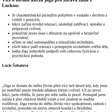
Luckou:
Je charakteristická plynulým pohybem v souladu s dechem a
výdrží v pozicích,
lekce začíná úvodní relaxací, následují zahřívací, spinální a
průpravná cvičení,
pokračuje praxe ásan s důrazem na správné a bezpečné
provedení,
učíme se také automasážím a relaxačním technikám,
závěr lekce patří relaxaci s postupným uvolněním celého těla,
hatha jóga jednoduše podpoří vaši celkovou fyzickou a
psychickou pohodu.
Lucie Šabatová
„Jóga se dostala do mého života před více než deseti lety, kdy jsem
po mateřské pauze hledala nějakou formu cvičení. Už po první
lekci, jsem věděla, že jsem pro sebe našla to pravé. Postupně jsem
začala k józe získávat hlubší vztah a své znalosti se snažila
rozšiřovat. Jóga vnesla do mého života více spokojenosti, radosti i
uvolnění, pomohla mi znovu obnovit kondici a flexibilitu.