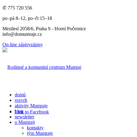
✆ 775 720 556
po–pá 8–12, po–čt 15–18
Mezilesí 2058/6, Praha 9 - Horní Počernice
info@domumraje.cz
On-line zápisy
zápisy
domů
rozvrh
aktivity Mumraje
blog
Link to Facebook
newsletter
o Mumraji
kontakty
tým Mumraje