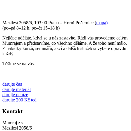
Mezilesí 2058/6, 193 00 Praha – Horní Počernice (
mapa)
(po–pá 8–12 h, po–čt 15–18 h)
Nejlépe uděláte, když se u nás zastavíte. Rádi vás provedeme celým
Mumrajem a představíme, co všechno děláme. A že toho není málo.
Z nabídky kurzů, seminářů, akcí a dalších služeb si vybere opravdu
každý.
Těšíme se na vás.
darujte čas
darujte materiál
darujte peníze
darujte 200 Kč teď
Kontakt
Mumraj z.s.
Mezilesí 2058/6