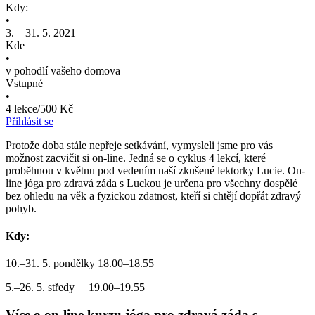
Kdy:
•
3. – 31. 5. 2021
Kde
•
v pohodlí vašeho domova
Vstupné
•
4 lekce/500 Kč
Přihlásit se
Protože doba stále nepřeje setkávání, vymysleli jsme pro vás
možnost zacvičit si on-line. Jedná se o cyklus 4 lekcí, které
proběhnou v květnu pod vedením naší zkušené lektorky Lucie. On-
line jóga pro zdravá záda s Luckou je určena pro všechny dospělé
bez ohledu na věk a fyzickou zdatnost, kteří si chtějí dopřát zdravý
pohyb.
Kdy:
10.–31. 5. pondělky 18.00–18.55
5.–26. 5. středy 19.00–19.55
Více o on-line kurzu jóga pro zdravá záda s