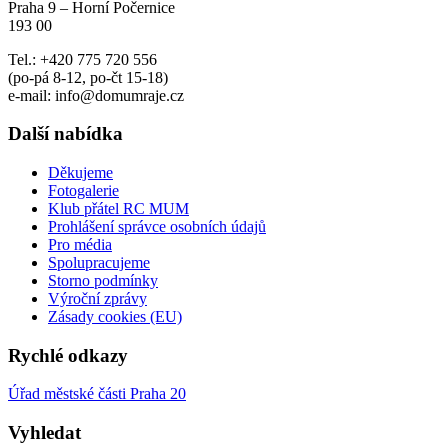
Praha 9 – Horní Počernice
193 00
Tel.: +420 775 720 556
(po-pá 8-12, po-čt 15-18)
e-mail: info@domumraje.cz
Další nabídka
Děkujeme
Fotogalerie
Klub přátel RC MUM
Prohlášení správce osobních údajů
Pro média
Spolupracujeme
Storno podmínky
Výroční zprávy
Zásady cookies (EU)
Rychlé odkazy
Úřad městské části Praha 20
Vyhledat