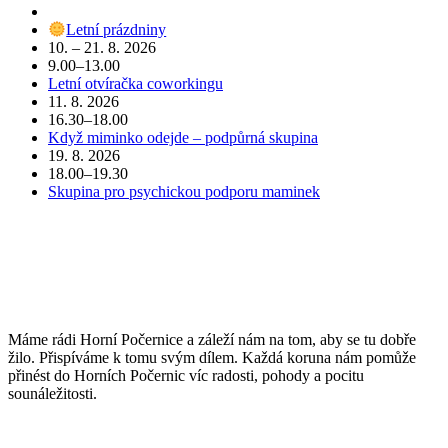
Letní prázdniny
10. – 21. 8. 2026
9.00–13.00
Letní otvíračka coworkingu
11. 8. 2026
16.30–18.00
Když miminko odejde – podpůrná skupina
19. 8. 2026
18.00–19.30
Skupina pro psychickou podporu maminek
POJĎTE DO TOHO S NÁMI
Máme rádi Horní Počernice a záleží nám na tom, aby se tu dobře
žilo. Přispíváme k tomu svým dílem. Každá koruna nám pomůže
přinést do Horních Počernic víc radosti, pohody a pocitu
sounáležitosti.
PŘIJĎTE SE K NÁM PODÍVAT