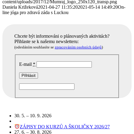
content/uploads/2017/12/Mumraj_logo_250x120_transp.png
Daniela Križeková
2021-04-27 11:35:20
2021-05-14 14:49:20
On-
line jóga pro zdravá záda s Luckou
Chcete být informováni o plánovaných aktivitách?
Přihlaste se k našemu newsletteru:
(odesláním souhlasíte se
zpracováním osobních údajů
)
E-mail
*
Podobné akce
30. 5. – 10. 9. 2026
ZÁPISY DO KURZŮ A ŠKOLIČKY 2026/27
27. 6. – 30. 8. 2026