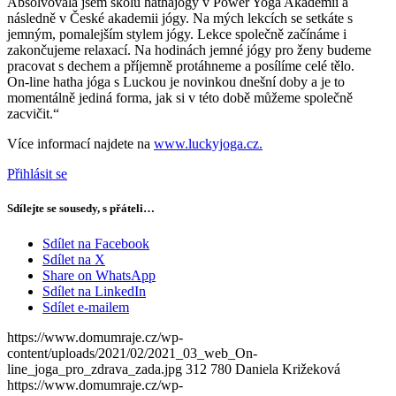
Absolvovala jsem školu hathajógy v Power Yoga Akademii a
následně v České akademii jógy. Na mých lekcích se setkáte s
jemným, pomalejším stylem jógy. Lekce společně začínáme i
zakončujeme relaxací. Na hodinách jemné jógy pro ženy budeme
pracovat s dechem a příjemně protáhneme a posílíme celé tělo.
On-line hatha jóga s Luckou je novinkou dnešní doby a je to
momentálně jediná forma, jak si v této době můžeme společně
zacvičit.“
Více informací najdete na
www.luckyjoga.cz.
Přihlásit se
Sdílejte se sousedy, s přáteli…
Sdílet na Facebook
Sdílet na X
Share on WhatsApp
Sdílet na LinkedIn
Sdílet e-mailem
https://www.domumraje.cz/wp-
content/uploads/2021/02/2021_03_web_On-
line_joga_pro_zdrava_zada.jpg
312
780
Daniela Križeková
https://www.domumraje.cz/wp-