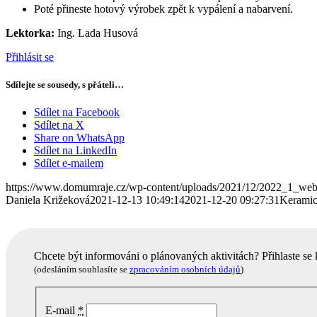
Poté přineste hotový výrobek zpět k vypálení a nabarvení.
Lektorka:
Ing. Lada Husová
Přihlásit se
Sdílejte se sousedy, s přáteli…
Sdílet na Facebook
Sdílet na X
Share on WhatsApp
Sdílet na LinkedIn
Sdílet e-mailem
https://www.domumraje.cz/wp-content/uploads/2021/12/2022_1_web
Daniela Križeková
2021-12-13 10:49:14
2021-12-20 09:27:31
Keramic
Chcete být informováni o plánovaných aktivitách? Přihlaste se
(odesláním souhlasíte se
zpracováním osobních údajů
)
E-mail
*