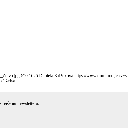
_Zelva.jpg
650
1625
Daniela Križeková
https://www.domumraje.cz/w
ká želva
 k našemu newsletteru: