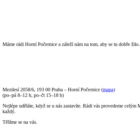
POJĎTE DO TOHO S NÁMI
Máme rádi Horní Počernice a záleží nám na tom, aby se tu dobře žilo
PŘIJĎTE SE K NÁM PODÍVAT
Mezilesí 2058/6, 193 00 Praha – Horní Počernice (
mapa)
(po–pá 8–12 h, po–čt 15–18 h)
Nejlépe uděláte, když se u nás zastavíte. Rádi vás provedeme celým 
každý.
Těšíme se na vás.