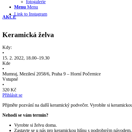
fotogalerie
Menu
Menu
Link to Instagram
AKCE
Keramická želva
Kdy:
•
15. 2. 2022, 18.00–19.30
Kde
•
Mumraj, Mezilesí 2058/6, Praha 9 – Horní Počernice
Vstupné
•
320 Kč
Přihlásit se
Přijměte pozvání na další keramický podvečer. Vyrobíte si keramicko
Nehodí se vám termín?
Vyrobte si želvu doma.
Zastavte se u nás pro keramickou hlínu s podrobným návodem.