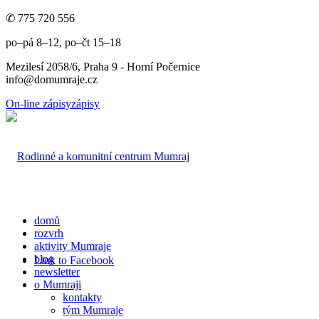
✆ 775 720 556
po–pá 8–12, po–čt 15–18
Mezilesí 2058/6, Praha 9 - Horní Počernice
info@domumraje.cz
On-line zápisy
zápisy
domů
rozvrh
aktivity Mumraje
blog
Link to Facebook
newsletter
o Mumraji
kontakty
tým Mumraje