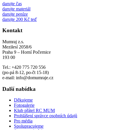
darujte čas
darujte materiál
darujte peníze
darujte 200 Kč teď
Kontakt
Mumraj z.s.
Mezilesí 2058/6
Praha 9 – Horní Počernice
193 00
Tel.: +420 775 720 556
(po-pá 8-12, po-čt 15-18)
e-mail: info@domumraje.cz
Další nabídka
Děkujeme
Fotogalerie
Klub přátel RC MUM
Prohlášení správce osobních údajů
Pro média
Spolupracujeme