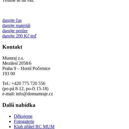
Těšíme se na vás.
darujte čas
darujte materiál
darujte peníze
darujte 200 Kč teď
Kontakt
Mumraj z.s.
Mezilesí 2058/6
Praha 9 – Horní Počernice
193 00
Tel.: +420 775 720 556
(po-pá 8-12, po-čt 15-18)
e-mail: info@domumraje.cz
Další nabídka
Děkujeme
Fotogalerie
Klub přátel RC MUM