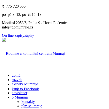
✆ 775 720 556
po–pá 8–12, po–čt 15–18
Mezilesí 2058/6, Praha 9 - Horní Počernice
info@domumraje.cz
On-line zápisy
zápisy
domů
rozvrh
aktivity Mumraje
blog
Link to Facebook
newsletter
o Mumraji
kontakty
tým Mumraje