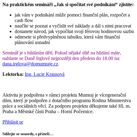
Na praktickém semináři „Jak si spočítat své podnikání“ zjistíte:
jak vám v podnikání může pomoci finanční plán, rozpočet a
cash flow
naučíte se poznat a vyčíslit své náklady a dál s nimi pracovat
dostanete návod, jak vypočítat svoji férovou hodinovou sazbu
odnesete si předvyplněnou tabulku, která vám finanční
plánování usnadní
Seminář je s hlídáním dětí. Pokud nějaké dítě na hlídání máte,
nahlaste se Daně Irglové nejpozději den předem do 18.00 na:
dana.irglova@domumraje.cz
.
Lektorka:
Ing. Lucie Krausová
Aktivita je podpořena v rámci projektu Mumraj je vícegenerační
dům, který je podpořen z dotačního programu Rodina Ministerstva
práce a sociálních věcí. Za podporu projektu děkujeme také Hl. m.
Praha a Městské části Praha – Horní Počernice.
Přihlásit se
Sdílejte se sousedy, s přáteli…