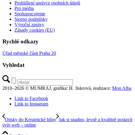
Prohlášení správce osobních údajů
Pro média
Spolupracujeme
Storno podmínky
Výroční zprávy
Zásady cookies (EU)
Rychlé odkazy
Úřad městské části Praha 20
Vyhledat
2010–2026 © MUMRAJ, grafika: H. Jiskrová, realizace:
Mon Alba
Link to Facebook
Link to Instagram
Otisky do Keramické hlíny
Jak si snadno, levně a kvalitně postavit
svůj web – online