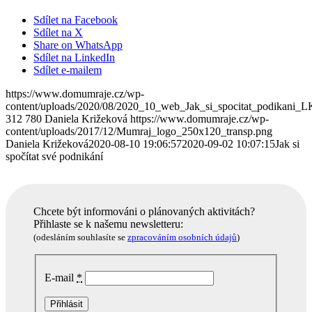
Sdílet na Facebook
Sdílet na X
Share on WhatsApp
Sdílet na LinkedIn
Sdílet e-mailem
https://www.domumraje.cz/wp-
content/uploads/2020/08/2020_10_web_Jak_si_spocitat_podikani_L
312
780
Daniela Križeková
https://www.domumraje.cz/wp-
content/uploads/2017/12/Mumraj_logo_250x120_transp.png
Daniela Križeková
2020-08-10 19:06:57
2020-09-02 10:07:15
Jak si
spočítat své podnikání
Chcete být informováni o plánovaných aktivitách?
Přihlaste se k našemu newsletteru:
(odesláním souhlasíte se
zpracováním osobních údajů
)
E-mail
*