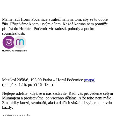
Máme rádi Horní Počernice a záleží nám na tom, aby se tu dobře
žilo. Přispíváme k tomu svým dílem. Každá koruna nám pomůže
přinést do Horních Počernic víc radosti, pohody a pocitu
sounáležitosti.
PŘIJĎTE SE K NÁM PODÍVAT
Mezilesí 2058/6, 193 00 Praha – Horní Počernice (
mapa)
(po–pá 8–12 h, po–čt 15–18 h)
Nejlépe uděláte, když se u nás zastavíte. Rádi vás provedeme celým
Mumrajem a představíme, co všechno děláme. A že toho není málo.
Z nabídky kurzů, seminářů, akcí a dalších služeb si vybere opravdu
každý.