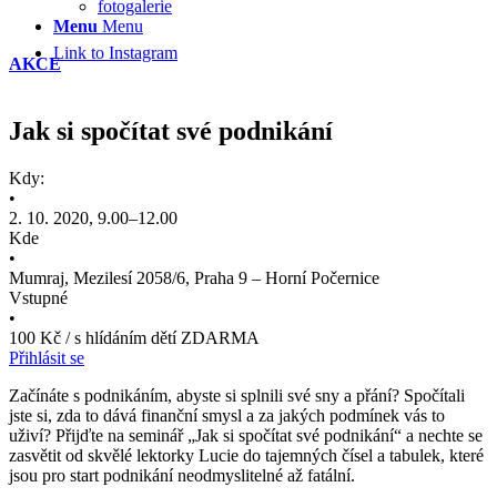
fotogalerie
Menu
Menu
Link to Instagram
AKCE
Jak si spočítat své podnikání
Kdy:
•
2. 10. 2020, 9.00–12.00
Kde
•
Mumraj, Mezilesí 2058/6, Praha 9 – Horní Počernice
Vstupné
•
100 Kč / s hlídáním dětí ZDARMA
Přihlásit se
Začínáte s podnikáním, abyste si splnili své sny a přání? Spočítali
jste si, zda to dává finanční smysl a za jakých podmínek vás to
uživí? Přijďte na seminář „Jak si spočítat své podnikání“ a nechte se
zasvětit od skvělé lektorky Lucie do tajemných čísel a tabulek, které
jsou pro start podnikání neodmyslitelné až fatální.