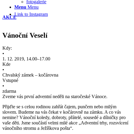
fotogalerie
Menu
Menu
Link to Instagram
AKCE
Vánoční Veselí
Kdy:
•
1. 12. 2019, 14.00–17.00
Kde
•
Chvalský zámek – kočárovna
Vstupné
•
zdarma
Zveme vás první adventní neděli na staročeské Vánoce.
Přijďte se s celou rodinou zahřát čajem, punčem nebo milým
slovem. Budeme na vás čekat v kočárovně na zámku. A co vás
nemine? Vánoční koledy, dobroty, přátelé, sousedé a dílničky pro
vaše děti. Jsme součástí velmi milé akce „Adventní trhy, rozsvícení
vánočního stromu a Ježíškova pošta“.