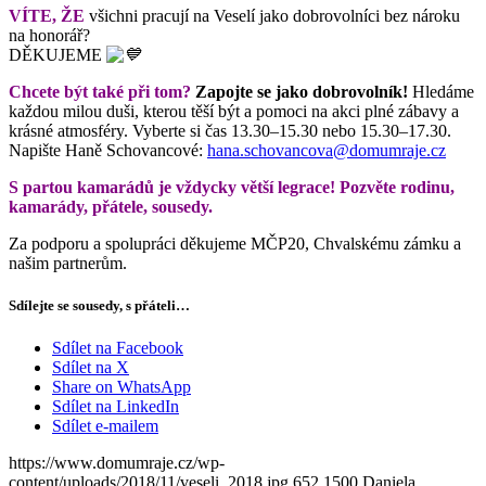
VÍTE, ŽE
všichni pracují na Veselí jako dobrovolníci bez nároku
na honorář?
DĚKUJEME
Chcete být také při tom?
Zapojte se jako dobrovolník!
Hledáme
každou milou duši, kterou těší být a pomoci na akci plné zábavy a
krásné atmosféry. Vyberte si čas 13.30–15.30 nebo 15.30–17.30.
Napište Haně Schovancové:
hana.schovancova@domumraje.cz
S partou kamarádů je vždycky větší legrace! Pozvěte rodinu,
kamarády, přátele, sousedy.
Za podporu a spolupráci děkujeme MČP20, Chvalskému zámku a
našim partnerům.
Sdílejte se sousedy, s přáteli…
Sdílet na Facebook
Sdílet na X
Share on WhatsApp
Sdílet na LinkedIn
Sdílet e-mailem
https://www.domumraje.cz/wp-
content/uploads/2018/11/veseli_2018.jpg
652
1500
Daniela