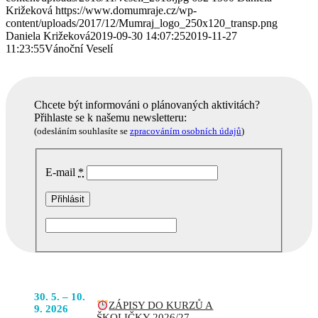
Križeková
https://www.domumraje.cz/wp-
content/uploads/2017/12/Mumraj_logo_250x120_transp.png
Daniela Križeková
2019-09-30 14:07:25
2019-11-27
11:23:55
Vánoční Veselí
Chcete být informováni o plánovaných aktivitách?
Přihlaste se k našemu newsletteru:
(odesláním souhlasíte se
zpracováním osobních údajů
)
E-mail
*
Podobné akce
POJĎTE
30. 5. – 10.
ZÁPISY DO KURZŮ A
DO TOHO
9. 2026
ŠKOLIČKY 2026/27