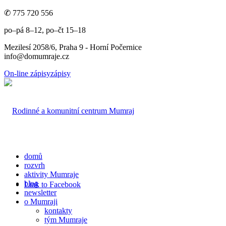
✆ 775 720 556
po–pá 8–12, po–čt 15–18
Mezilesí 2058/6, Praha 9 - Horní Počernice
info@domumraje.cz
On-line zápisy
zápisy
domů
rozvrh
aktivity Mumraje
blog
Link to Facebook
newsletter
o Mumraji
kontakty
tým Mumraje