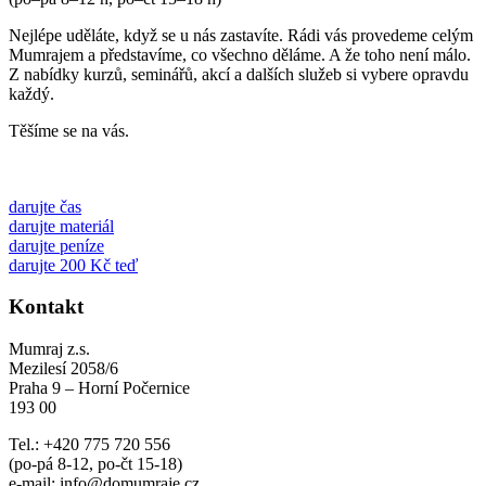
Nejlépe uděláte, když se u nás zastavíte. Rádi vás provedeme celým
Mumrajem a představíme, co všechno děláme. A že toho není málo.
Z nabídky kurzů, seminářů, akcí a dalších služeb si vybere opravdu
každý.
Těšíme se na vás.
darujte čas
darujte materiál
darujte peníze
darujte 200 Kč teď
Kontakt
Mumraj z.s.
Mezilesí 2058/6
Praha 9 – Horní Počernice
193 00
Tel.: +420 775 720 556
(po-pá 8-12, po-čt 15-18)
e-mail: info@domumraje.cz