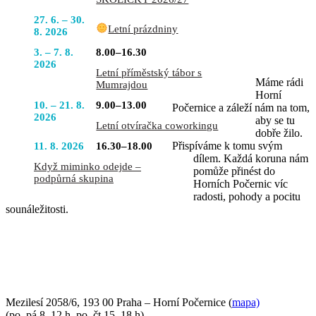
S NÁMI
27. 6. – 30.
Letní prázdniny
8. 2026
3. – 7. 8.
8.00–16.30
2026
Letní příměstský tábor s
Máme rádi
Mumrajdou
Horní
10. – 21. 8.
9.00–13.00
Počernice a záleží nám na tom,
2026
aby se tu
Letní otvíračka coworkingu
dobře žilo.
Přispíváme k tomu svým
11. 8. 2026
16.30–18.00
dílem. Každá koruna nám
Když miminko odejde –
pomůže přinést do
podpůrná skupina
Horních Počernic víc
radosti, pohody a pocitu
sounáležitosti.
PŘIJĎTE SE K NÁM PODÍVAT
Mezilesí 2058/6, 193 00 Praha – Horní Počernice (
mapa)
(po–pá 8–12 h, po–čt 15–18 h)