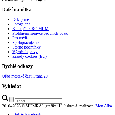
Další nabídka
Děkujeme
Fotogalerie
Klub přátel RC MUM
Prohlášení správce osobních údajů
Pro média
Spolupracujeme
Storno podmínky
Výroční zprávy
Zásady cookies (EU)
Rychlé odkazy
Úřad městské části Praha 20
Vyhledat
2010–2026 © MUMRAJ, grafika: H. Jiskrová, realizace:
Mon Alba
Link to Facebook