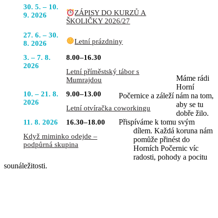
POJĎTE
30. 5. – 10.
ZÁPISY DO KURZŮ A
DO TOHO
9. 2026
ŠKOLIČKY 2026/27
S NÁMI
27. 6. – 30.
Letní prázdniny
8. 2026
3. – 7. 8.
8.00–16.30
2026
Letní příměstský tábor s
Máme rádi
Mumrajdou
Horní
10. – 21. 8.
9.00–13.00
Počernice a záleží nám na tom,
2026
aby se tu
Letní otvíračka coworkingu
dobře žilo.
Přispíváme k tomu svým
11. 8. 2026
16.30–18.00
dílem. Každá koruna nám
Když miminko odejde –
pomůže přinést do
podpůrná skupina
Horních Počernic víc
radosti, pohody a pocitu
sounáležitosti.
PŘIJĎTE SE K NÁM PODÍVAT