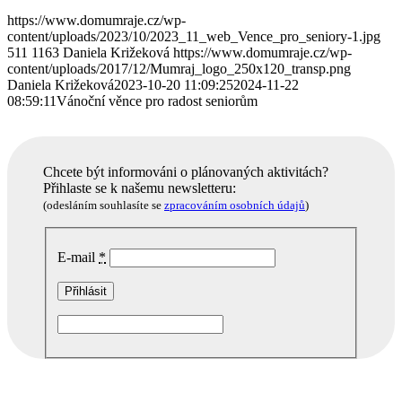
https://www.domumraje.cz/wp-
content/uploads/2023/10/2023_11_web_Vence_pro_seniory-1.jpg
511
1163
Daniela Križeková
https://www.domumraje.cz/wp-
content/uploads/2017/12/Mumraj_logo_250x120_transp.png
Daniela Križeková
2023-10-20 11:09:25
2024-11-22
08:59:11
Vánoční věnce pro radost seniorům
Chcete být informováni o plánovaných aktivitách?
Přihlaste se k našemu newsletteru:
(odesláním souhlasíte se
zpracováním osobních údajů
)
E-mail
*
Podobné akce