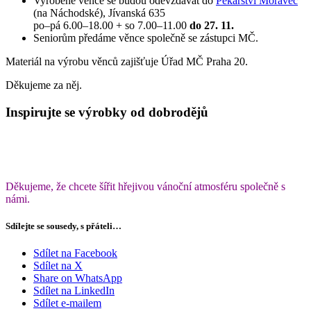
Vyrobené věnce se budou odevzdávat do
Pekařství Moravec
(na Náchodské), Jívanská 635
po–pá 6.00–18.00 + so 7.00–11.00
do 27. 11.
Seniorům předáme věnce společně se zástupci MČ.
Materiál na výrobu věnců zajišťuje Úřad MČ Praha 20.
Děkujeme za něj.
Inspirujte se výrobky od dobrodějů
Děkujeme, že chcete šířit hřejivou vánoční atmosféru společně s
námi.
Sdílejte se sousedy, s přáteli…
Sdílet na Facebook
Sdílet na X
Share on WhatsApp
Sdílet na LinkedIn
Sdílet e-mailem