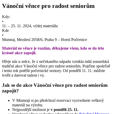
Vánoční věnce pro radost seniorům
Kdy:
•
11. – 25. 11. 2024, výdej materiálu
Kde
•
Mumraj, Mezilesí 2058/6, Praha 9 – Horní Počernice
Materiál ne věnce je rozdán, děkujeme všem, kdo se do této
krásné akce zapojil.
Hřeje nás u srdce, že z nečekaného nápadu vznikla milá sousedská
tradiční akce Vánoční věnce pro radost seniorům. Pojďme společně
i tento rok potěšit počernické seniory. Od pondělí 11. 11. můžete
tvořit a darovat radost i vy.
Jak se do akce Vánoční věnce pro radost seniorům
zapojit?
V Mumraji si po předchozí rezervaci vyzvednete veškerý
materiál na výrobu.
Nejpozdější možnost je
v pondělí 25. 11.