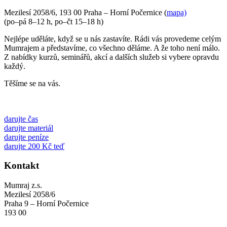
Mezilesí 2058/6, 193 00 Praha – Horní Počernice (
mapa)
(po–pá 8–12 h, po–čt 15–18 h)
Nejlépe uděláte, když se u nás zastavíte. Rádi vás provedeme celým
Mumrajem a představíme, co všechno děláme. A že toho není málo.
Z nabídky kurzů, seminářů, akcí a dalších služeb si vybere opravdu
každý.
Těšíme se na vás.
darujte čas
darujte materiál
darujte peníze
darujte 200 Kč teď
Kontakt
Mumraj z.s.
Mezilesí 2058/6
Praha 9 – Horní Počernice
193 00