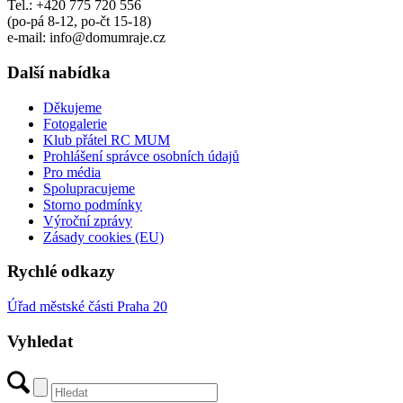
Tel.: +420 775 720 556
(po-pá 8-12, po-čt 15-18)
e-mail: info@domumraje.cz
Další nabídka
Děkujeme
Fotogalerie
Klub přátel RC MUM
Prohlášení správce osobních údajů
Pro média
Spolupracujeme
Storno podmínky
Výroční zprávy
Zásady cookies (EU)
Rychlé odkazy
Úřad městské části Praha 20
Vyhledat