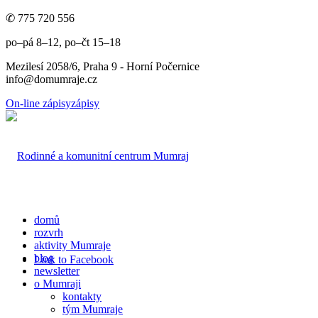
✆ 775 720 556
po–pá 8–12, po–čt 15–18
Mezilesí 2058/6, Praha 9 - Horní Počernice
info@domumraje.cz
On-line zápisy
zápisy
domů
rozvrh
aktivity Mumraje
blog
Link to Facebook
newsletter
o Mumraji
kontakty
tým Mumraje