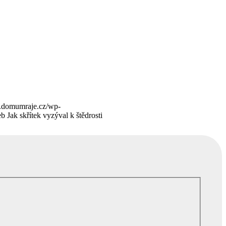
.domumraje.cz/wp-
 Jak skřítek vyzýval k štědrosti