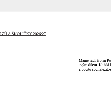
ZŮ A ŠKOLIČKY 2026/27
Máme rádi Horní Poč
svým dílem. Každá k
a pocitu sounáležitos
PŘIJĎTE SE 