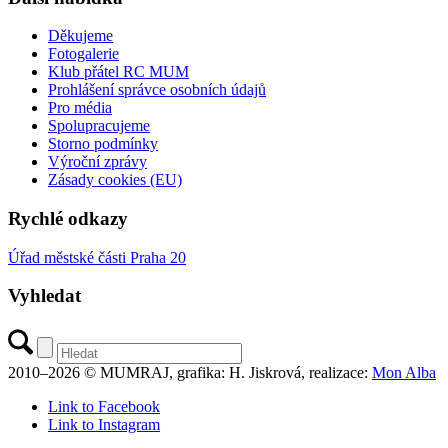
Děkujeme
Fotogalerie
Klub přátel RC MUM
Prohlášení správce osobních údajů
Pro média
Spolupracujeme
Storno podmínky
Výroční zprávy
Zásady cookies (EU)
Rychlé odkazy
Úřad městské části Praha 20
Vyhledat
2010–2026 © MUMRAJ, grafika: H. Jiskrová, realizace:
Mon Alba
Link to Facebook
Link to Instagram