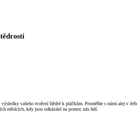
tědrosti
ýsledky vašeho tvoření štědré k ptáčkům. Proměňte s námi alej v Jeřické
ch měsících, kdy jsou odkázání na pomoc nás lidí.