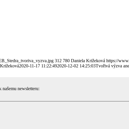
EB_Stedra_tvoriva_vyzva.jpg
312
780
Daniela Križeková
https://www
 Križeková
2020-11-17 11:22:49
2020-12-02 14:25:03
Tvořivá výzva aneb
 k našemu newsletteru: