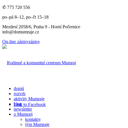
✆ 775 720 556
po–pá 8–12, po–čt 15–18
Mezilesí 2058/6, Praha 9 - Horní Počernice
info@domumraje.cz
On-line zápisy
zápisy
domů
rozvrh
aktivity Mumraje
blog
Link to Facebook
newsletter
o Mumraji
kontakty
tým Mumraje