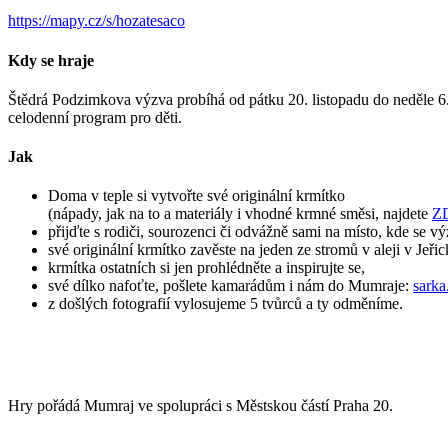
https://mapy.cz/s/hozatesaco
Kdy se hraje
Štědrá Podzimkova výzva probíhá od pátku 20. listopadu do neděle 6. 
celodenní program pro děti.
Jak
Doma v teple si vytvořte své originální krmítko
(nápady, jak na to a materiály i vhodné krmné směsi, najdete
Z
přijďte s rodiči, sourozenci či odvážně sami na místo, kde se v
své originální krmítko zavěste na jeden ze stromů v aleji v Jeřick
krmítka ostatních si jen prohlédněte a inspirujte se,
své dílko nafoťte, pošlete kamarádům i nám do Mumraje:
sark
z došlých fotografií vylosujeme 5 tvůrců a ty odměníme.
Hry pořádá Mumraj ve spolupráci s Městskou částí Praha 20.