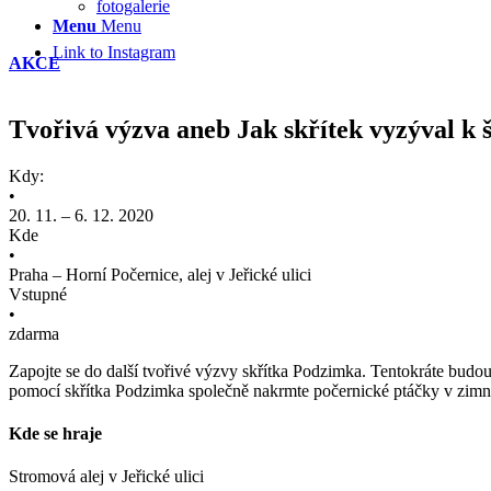
fotogalerie
Menu
Menu
Link to Instagram
AKCE
Tvořivá výzva aneb Jak skřítek vyzýval k š
Kdy:
•
20. 11. – 6. 12. 2020
Kde
•
Praha – Horní Počernice, alej v Jeřické ulici
Vstupné
•
zdarma
Zapojte se do další tvořivé výzvy skřítka Podzimka. Tentokráte budou v
pomocí skřítka Podzimka společně nakrmte počernické ptáčky v zimní
Kde se hraje
Stromová alej v Jeřické ulici