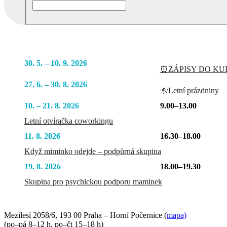
Podobné akce
30. 5. – 10. 9. 2026
⏰ZÁPISY DO KUR
27. 6. – 30. 8. 2026
🌞Letní prázdniny
10. – 21. 8. 2026
9.00–13.00
Letní otvíračka coworkingu
11. 8. 2026
16.30–18.00
Když miminko odejde – podpůrná skupina
19. 8. 2026
18.00–19.30
Skupina pro psychickou podporu maminek
Mezilesí 2058/6, 193 00 Praha – Horní Počernice (
mapa)
(po–pá 8–12 h, po–čt 15–18 h)