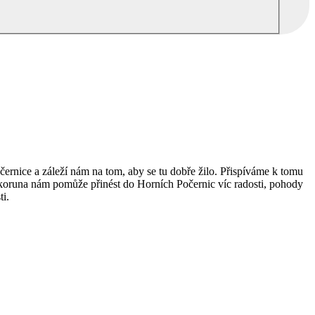
POJĎTE DO TOHO S NÁMI
ernice a záleží nám na tom, aby se tu dobře žilo. Přispíváme k tomu
oruna nám pomůže přinést do Horních Počernic víc radosti, pohody
ti.
K NÁM PODÍVAT