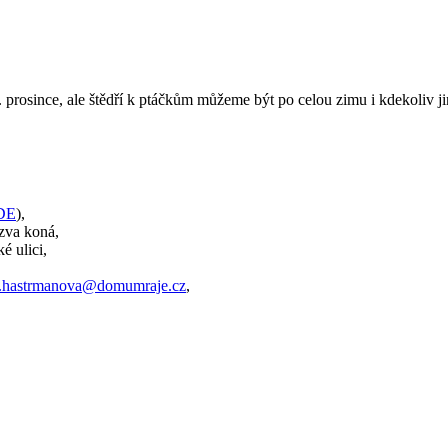
prosince, ale štědří k ptáčkům můžeme být po celou zimu i kdekoliv ji
DE
),
ýzva koná,
é ulici,
a.hastrmanova@domumraje.cz
,