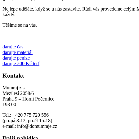
Nejlépe uděláte, když se u nás zastavíte. Rádi vás provedeme celým 
každý.
Těšíme se na vás.
darujte čas
darujte materiál
darujte peníze
darujte 200 Kč teď
Kontakt
Mumraj z.s.
Mezilesí 2058/6
Praha 9 – Horní Počernice
193 00
Tel.: +420 775 720 556
(po-pá 8-12, po-čt 15-18)
e-mail: info@domumraje.cz
Další nabídka