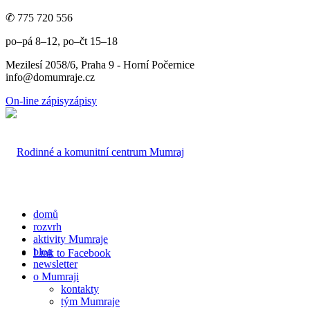
✆ 775 720 556
po–pá 8–12, po–čt 15–18
Mezilesí 2058/6, Praha 9 - Horní Počernice
info@domumraje.cz
On-line zápisy
zápisy
domů
rozvrh
aktivity Mumraje
blog
Link to Facebook
newsletter
o Mumraji
kontakty
tým Mumraje