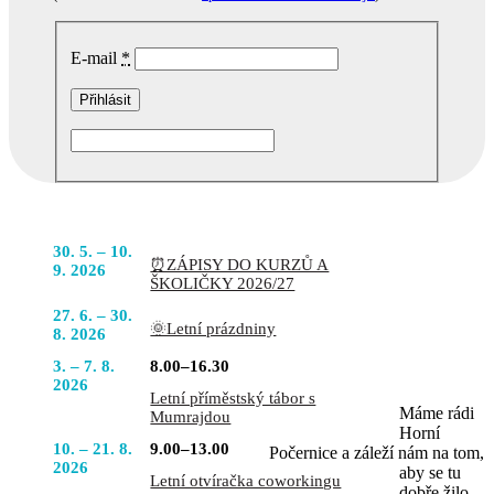
E-mail
*
Podobné akce
POJĎTE
30. 5. – 10.
⏰ZÁPISY DO KURZŮ A
DO TOHO
9. 2026
ŠKOLIČKY 2026/27
S NÁMI
27. 6. – 30.
🌞Letní prázdniny
8. 2026
3. – 7. 8.
8.00–16.30
2026
Letní příměstský tábor s
Máme rádi
Mumrajdou
Horní
10. – 21. 8.
9.00–13.00
Počernice a záleží nám na tom,
2026
aby se tu
Letní otvíračka coworkingu
dobře žilo.