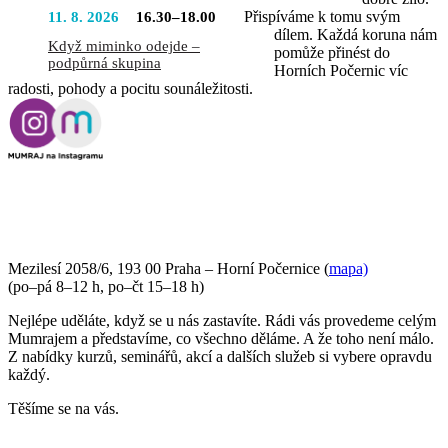
Přispíváme k tomu svým
11. 8. 2026
16.30–18.00
dílem. Každá koruna nám
Když miminko odejde –
pomůže přinést do
podpůrná skupina
Horních Počernic víc
radosti, pohody a pocitu sounáležitosti.
PŘIJĎTE SE K NÁM PODÍVAT
Mezilesí 2058/6, 193 00 Praha – Horní Počernice (
mapa)
(po–pá 8–12 h, po–čt 15–18 h)
Nejlépe uděláte, když se u nás zastavíte. Rádi vás provedeme celým
Mumrajem a představíme, co všechno děláme. A že toho není málo.
Z nabídky kurzů, seminářů, akcí a dalších služeb si vybere opravdu
každý.
Těšíme se na vás.