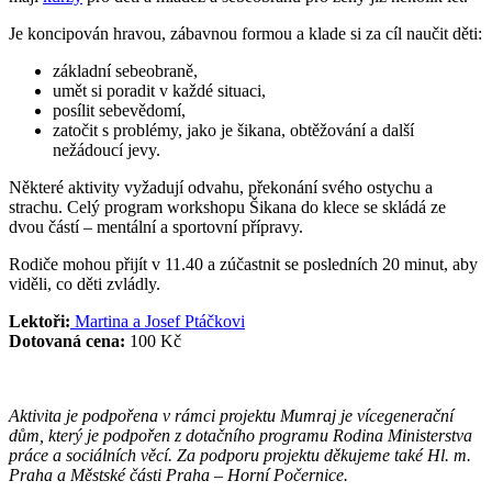
Je koncipován hravou, zábavnou formou a klade si za cíl naučit děti:
základní sebeobraně,
umět si poradit v každé situaci,
posílit sebevědomí,
zatočit s problémy, jako je šikana, obtěžování a další
nežádoucí jevy.
Některé aktivity vyžadují odvahu, překonání svého ostychu a
strachu. Celý program workshopu Šikana do klece se skládá ze
dvou částí – mentální a sportovní přípravy.
Rodiče mohou přijít v 11.40 a zúčastnit se posledních 20 minut, aby
viděli, co děti zvládly.
Lektoři:
Martina a Josef Ptáčkovi
Dotovaná cena:
100 Kč
Aktivita je podpořena v rámci projektu Mumraj je vícegenerační
dům, který je podpořen z dotačního
programu Rodina Ministerstva
práce a sociálních věcí. Za podporu projektu děkujeme také Hl. m.
Praha
a Městské části Praha – Horní Počernice.