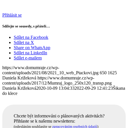
Přihlásit se
Sdílejte se sousedy, s přáteli…
Sdílet na Facebook
Sdílet na X
Share on WhatsApp
Sdílet na LinkedIn
Sdílet e-mailem
https://www.domumraje.cz/wp-
content/uploads/2021/08/2021_10_web_Ptackovi.jpg
650
1625
Daniela Križeková
https://www.domumraje.cz/wp-
content/uploads/2017/12/Mumraj_logo_250x120_transp.png
Daniela Križeková
2020-10-09 13:04:33
2022-09-29 12:41:23
Šikana
do klece
Chcete být informováni o plánovaných aktivitách?
Přihlaste se k našemu newsletteru:
(odesláním souhlasíte se
zpracováním osobních údajů
)