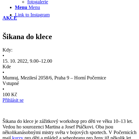
fotogalerie
Menu
Menu
Link to Instagram
AKCE
Šikana do klece
Kdy:
•
15. 10. 2022, 9.00–12.00
Kde
•
Mumraj, Mezilesí 2058/6, Praha 9 – Horní Počernice
Vstupné
•
100 Kč
Přihlásit se
Šikana do klece je zážitkový workshop pro děti ve věku 10–13 let.
Vedou ho sourozenci Martina a Josef Ptáčkovi. Oba jsou
několikanásobnými mistry světa v bojových sportech. V Počernicích
mají
kurzy
pro děti a mládež a sebeobranu pro ženy již několik let.