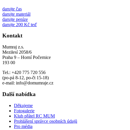
darujte čas
darujte materiál
darujte peníze
darujte 200 Kč teď
Kontakt
Mumraj z.s.
Mezilesí 2058/6
Praha 9 – Horní Počernice
193 00
Tel.: +420 775 720 556
(po-pá 8-12, po-čt 15-18)
e-mail: info@domumraje.cz
Další nabídka
Děkujeme
Fotogalerie
Klub přátel RC MUM
Prohlášení správce osobních údajů
Pro média