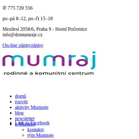
✆ 775 720 556
po–pá 8–12, po–čt 15–18
Mezilesí 2058/6, Praha 9 - Horní Počernice
info@domumraje.cz
On-line zápisy
zápisy
domů
rozvrh
aktivity Mumraje
blog
newsletter
Link to Facebook
o Mumraji
kontakty
tým Mumraje