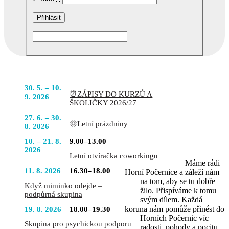
Podobné akce
POJĎTE
30. 5. – 10.
⏰ZÁPISY DO KURZŮ A
DO TOHO
9. 2026
ŠKOLIČKY 2026/27
S NÁMI
27. 6. – 30.
🌞Letní prázdniny
8. 2026
10. – 21. 8.
9.00–13.00
2026
Letní otvíračka coworkingu
Máme rádi
11. 8. 2026
16.30–18.00
Horní Počernice a záleží nám
na tom, aby se tu dobře
Když miminko odejde –
žilo. Přispíváme k tomu
podpůrná skupina
svým dílem. Každá
koruna nám pomůže přinést do
19. 8. 2026
18.00–19.30
Horních Počernic víc
Skupina pro psychickou podporu
radosti, pohody a pocitu