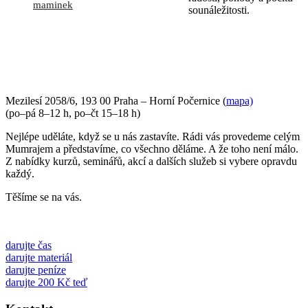
maminek
sounáležitosti.
PŘIJĎTE SE K NÁM PODÍVAT
Mezilesí 2058/6, 193 00 Praha – Horní Počernice (
mapa)
(po–pá 8–12 h, po–čt 15–18 h)
Nejlépe uděláte, když se u nás zastavíte. Rádi vás provedeme celým
Mumrajem a představíme, co všechno děláme. A že toho není málo.
Z nabídky kurzů, seminářů, akcí a dalších služeb si vybere opravdu
každý.
Těšíme se na vás.
darujte čas
darujte materiál
darujte peníze
darujte 200 Kč teď