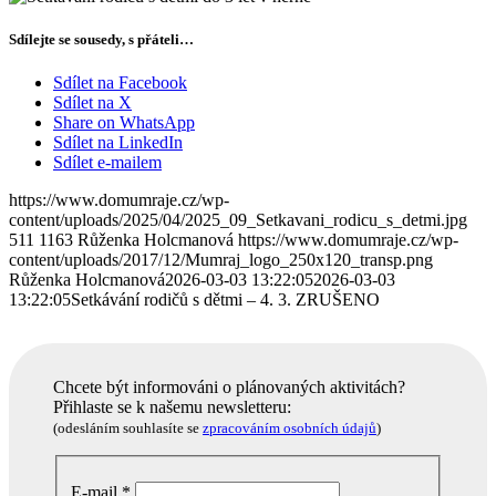
Sdílejte se sousedy, s přáteli…
Sdílet na Facebook
Sdílet na X
Share on WhatsApp
Sdílet na LinkedIn
Sdílet e-mailem
https://www.domumraje.cz/wp-
content/uploads/2025/04/2025_09_Setkavani_rodicu_s_detmi.jpg
511
1163
Růženka Holcmanová
https://www.domumraje.cz/wp-
content/uploads/2017/12/Mumraj_logo_250x120_transp.png
Růženka Holcmanová
2026-03-03 13:22:05
2026-03-03
13:22:05
Setkávání rodičů s dětmi – 4. 3. ZRUŠENO
Chcete být informováni o plánovaných aktivitách?
Přihlaste se k našemu newsletteru:
(odesláním souhlasíte se
zpracováním osobních údajů
)
E-mail
*