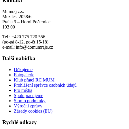
Kontakt
Mumraj z.s.
Mezilesí 2058/6
Praha 9 – Horní Počernice
193 00
Tel.: +420 775 720 556
(po-pá 8-12, po-čt 15-18)
e-mail: info@domumraje.cz
Další nabídka
Děkujeme
Fotogalerie
Klub přátel RC MUM
Prohlášení správce osobních údajů
Pro média
Spolupracujeme
Storno podmínky
Výroční zprávy
Zásady cookies (EU)
Rychlé odkazy