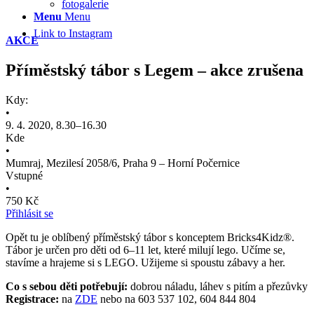
fotogalerie
Menu
Menu
Link to Instagram
AKCE
Příměstský tábor s Legem – akce zrušena
Kdy:
•
9. 4. 2020, 8.30–16.30
Kde
•
Mumraj, Mezilesí 2058/6, Praha 9 – Horní Počernice
Vstupné
•
750 Kč
Přihlásit se
Opět tu je oblíbený příměstský tábor s konceptem Bricks4Kidz®.
Tábor je určen pro děti od 6–11 let, které milují lego. Učíme se,
stavíme a hrajeme si s LEGO. Užijeme si spoustu zábavy a her.
Co s sebou děti potřebují:
dobrou náladu, láhev s pitím a přezůvky
Registrace:
na
ZDE
nebo na 603 537 102, 604 844 804