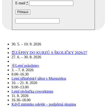
E-mail
*
Podobné akce
30. 5. – 10. 9. 2026
⏰ZÁPISY DO KURZŮ A ŠKOLIČKY 2026/27
27. 6. – 30. 8. 2026
🌞Letní prázdniny
3. – 7. 8. 2026
8.00–16.30
Letní příměstský tábor s Mumrajdou
10. – 21. 8. 2026
9.00–13.00
Letní otvíračka coworkingu
11. 8. 2026
16.30–18.00
Když miminko odejde – podpůrná skupina