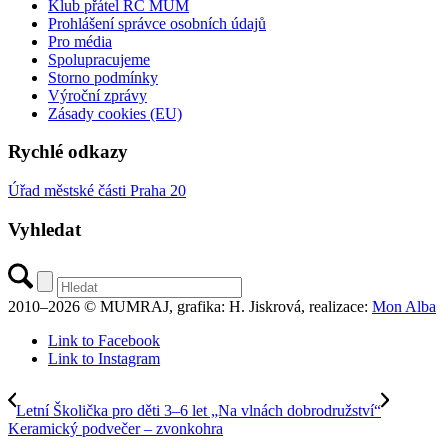
Klub přátel RC MUM
Prohlášení správce osobních údajů
Pro média
Spolupracujeme
Storno podmínky
Výroční zprávy
Zásady cookies (EU)
Rychlé odkazy
Úřad městské části Praha 20
Vyhledat
2010–2026 © MUMRAJ, grafika: H. Jiskrová, realizace:
Mon Alba
Link to Facebook
Link to Instagram
Letní Školička pro děti 3–6 let „Na vlnách dobrodružství“
Keramický podvečer – zvonkohra