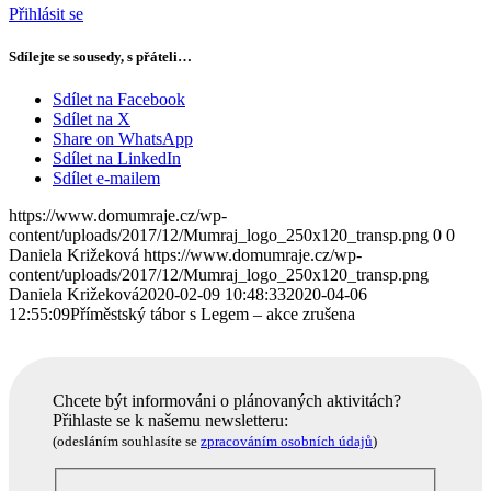
Přihlásit se
Sdílejte se sousedy, s přáteli…
Sdílet na Facebook
Sdílet na X
Share on WhatsApp
Sdílet na LinkedIn
Sdílet e-mailem
https://www.domumraje.cz/wp-
content/uploads/2017/12/Mumraj_logo_250x120_transp.png
0
0
Daniela Križeková
https://www.domumraje.cz/wp-
content/uploads/2017/12/Mumraj_logo_250x120_transp.png
Daniela Križeková
2020-02-09 10:48:33
2020-04-06
12:55:09
Příměstský tábor s Legem – akce zrušena
Chcete být informováni o plánovaných aktivitách?
Přihlaste se k našemu newsletteru:
(odesláním souhlasíte se
zpracováním osobních údajů
)