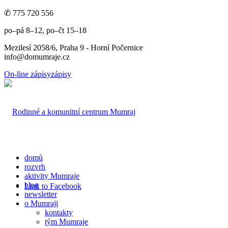
✆ 775 720 556
po–pá 8–12, po–čt 15–18
Mezilesí 2058/6, Praha 9 - Horní Počernice
info@domumraje.cz
On-line zápisy
zápisy
domů
rozvrh
aktivity Mumraje
blog
Link to Facebook
newsletter
o Mumraji
kontakty
tým Mumraje