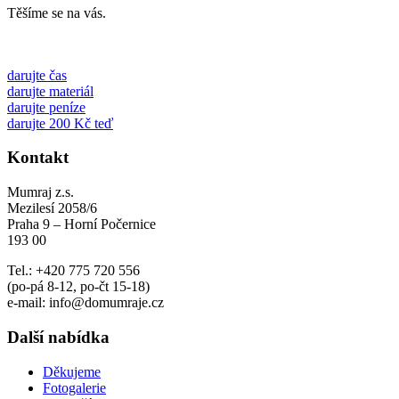
Těšíme se na vás.
darujte čas
darujte materiál
darujte peníze
darujte 200 Kč teď
Kontakt
Mumraj z.s.
Mezilesí 2058/6
Praha 9 – Horní Počernice
193 00
Tel.: +420 775 720 556
(po-pá 8-12, po-čt 15-18)
e-mail: info@domumraje.cz
Další nabídka
Děkujeme
Fotogalerie