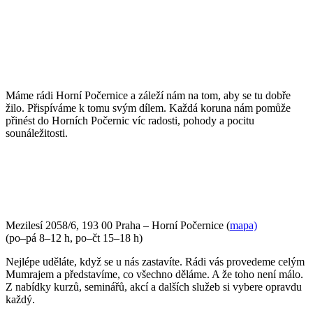
POJĎTE DO TOHO S NÁMI
Máme rádi Horní Počernice a záleží nám na tom, aby se tu dobře
žilo. Přispíváme k tomu svým dílem. Každá koruna nám pomůže
přinést do Horních Počernic víc radosti, pohody a pocitu
sounáležitosti.
PŘIJĎTE SE K NÁM PODÍVAT
Mezilesí 2058/6, 193 00 Praha – Horní Počernice (
mapa)
(po–pá 8–12 h, po–čt 15–18 h)
Nejlépe uděláte, když se u nás zastavíte. Rádi vás provedeme celým
Mumrajem a představíme, co všechno děláme. A že toho není málo.
Z nabídky kurzů, seminářů, akcí a dalších služeb si vybere opravdu
každý.