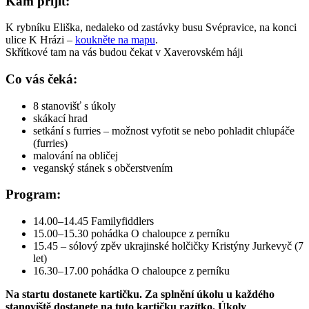
Kam přijít:
K rybníku Eliška, nedaleko od zastávky busu Svépravice, na konci
ulice K Hrázi –
koukněte na mapu
.
Skřítkové tam na vás budou čekat v Xaverovském háji
Co vás čeká:
8 stanovišť s úkoly
skákací hrad
setkání s furries – možnost vyfotit se nebo pohladit chlupáče
(furries)
malování na obličej
veganský stánek s občerstvením
Program:
14.00–14.45 Familyfiddlers
15.00–15.30 pohádka O chaloupce z perníku
15.45 – sólový zpěv ukrajinské holčičky Kristýny Jurkevyč (7
let)
16.30–17.00 pohádka O chaloupce z perníku
Na startu dostanete kartičku. Za splnění úkolu u každého
stanoviště dostanete na tuto kartičku razítko. Úkoly