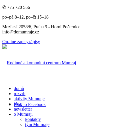
✆ 775 720 556
po–pá 8–12, po–čt 15–18
Mezilesí 2058/6, Praha 9 - Horní Počernice
info@domumraje.cz
On-line zápisy
zápisy
domů
rozvrh
aktivity Mumraje
blog
Link to Facebook
newsletter
o Mumraji
kontakty
tým Mumraje