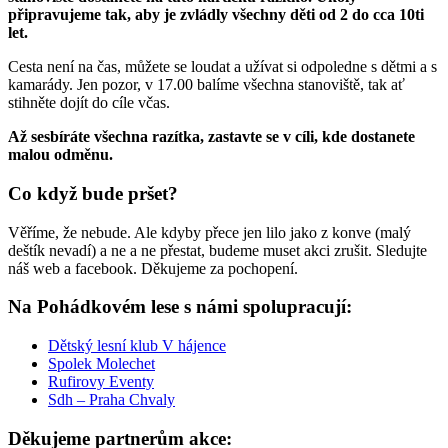
připravujeme tak, aby je zvládly všechny děti od 2 do cca 10ti
let.
Cesta není na čas, můžete se loudat a užívat si odpoledne s dětmi a s
kamarády. Jen pozor, v 17.00 balíme všechna stanoviště, tak ať
stihněte dojít do cíle včas.
Až sesbíráte všechna razítka, zastavte se v cíli, kde dostanete
malou odměnu.
Co když bude pršet?
Věříme, že nebude. Ale kdyby přece jen lilo jako z konve (malý
deštík nevadí) a ne a ne přestat, budeme muset akci zrušit. Sledujte
náš web a facebook. Děkujeme za pochopení.
Na Pohádkovém lese s námi spolupracují:
Dětský lesní klub V hájence
Spolek Molechet
Rufirovy Eventy
Sdh – Praha Chvaly
Děkujeme partnerům akce: