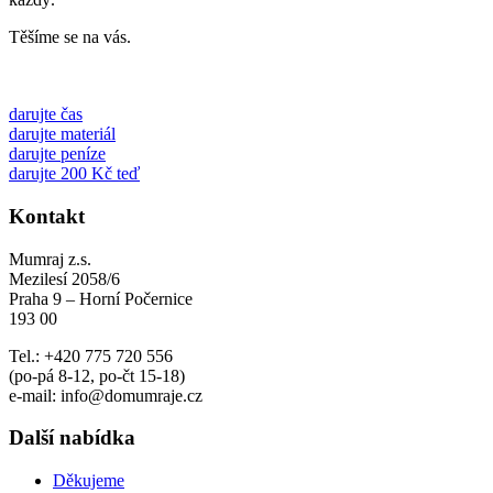
Těšíme se na vás.
darujte čas
darujte materiál
darujte peníze
darujte 200 Kč teď
Kontakt
Mumraj z.s.
Mezilesí 2058/6
Praha 9 – Horní Počernice
193 00
Tel.: +420 775 720 556
(po-pá 8-12, po-čt 15-18)
e-mail: info@domumraje.cz
Další nabídka
Děkujeme