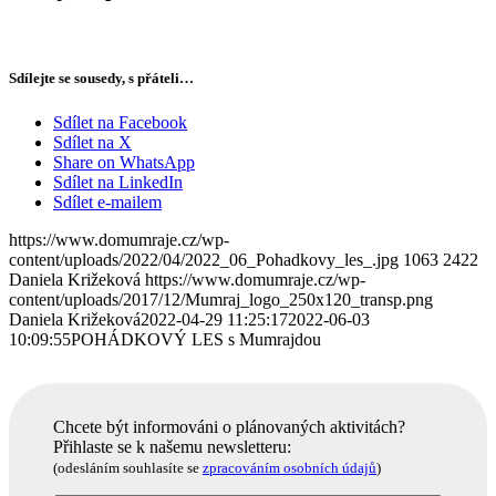
Sdílejte se sousedy, s přáteli…
Sdílet na Facebook
Sdílet na X
Share on WhatsApp
Sdílet na LinkedIn
Sdílet e-mailem
https://www.domumraje.cz/wp-
content/uploads/2022/04/2022_06_Pohadkovy_les_.jpg
1063
2422
Daniela Križeková
https://www.domumraje.cz/wp-
content/uploads/2017/12/Mumraj_logo_250x120_transp.png
Daniela Križeková
2022-04-29 11:25:17
2022-06-03
10:09:55
POHÁDKOVÝ LES s Mumrajdou
Chcete být informováni o plánovaných aktivitách?
Přihlaste se k našemu newsletteru:
(odesláním souhlasíte se
zpracováním osobních údajů
)