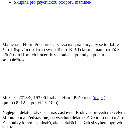
Skupina pro psychickou podporu maminek
POJĎTE DO TOHO S NÁMI
Máme rádi Horní Počernice a záleží nám na tom, aby se tu dobře
žilo. Přispíváme k tomu svým dílem. Každá koruna nám pomůže
přinést do Horních Počernic víc radosti, pohody a pocitu
sounáležitosti.
PŘIJĎTE SE K NÁM PODÍVAT
Mezilesí 2058/6, 193 00 Praha – Horní Počernice (
mapa)
(po–pá 8–12 h, po–čt 15–18 h)
Nejlépe uděláte, když se u nás zastavíte. Rádi vás provedeme celým
Mumrajem a představíme, co všechno děláme. A že toho není málo.
Z nabídky kurzů, seminářů, akcí a dalších služeb si vybere opravdu
každý.