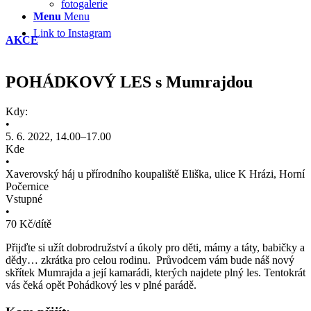
fotogalerie
Menu
Menu
Link to Instagram
AKCE
POHÁDKOVÝ LES s Mumrajdou
Kdy:
•
5. 6. 2022, 14.00–17.00
Kde
•
Xaverovský háj u přírodního koupaliště Eliška, ulice K Hrázi, Horní
Počernice
Vstupné
•
70 Kč/dítě
Přijďte si užít dobrodružství a úkoly pro děti, mámy a táty, babičky a
dědy… zkrátka pro celou rodinu. Průvodcem vám bude náš nový
skřítek Mumrajda a její kamarádi, kterých najdete plný les. Tentokrát
vás čeká opět Pohádkový les v plné parádě.