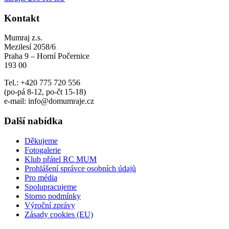
Kontakt
Mumraj z.s.
Mezilesí 2058/6
Praha 9 – Horní Počernice
193 00
Tel.: +420 775 720 556
(po-pá 8-12, po-čt 15-18)
e-mail: info@domumraje.cz
Další nabídka
Děkujeme
Fotogalerie
Klub přátel RC MUM
Prohlášení správce osobních údajů
Pro média
Spolupracujeme
Storno podmínky
Výroční zprávy
Zásady cookies (EU)