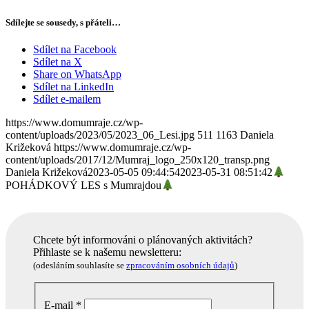
Sdílejte se sousedy, s přáteli…
Sdílet na Facebook
Sdílet na X
Share on WhatsApp
Sdílet na LinkedIn
Sdílet e-mailem
https://www.domumraje.cz/wp-
content/uploads/2023/05/2023_06_Lesi.jpg
511
1163
Daniela
Križeková
https://www.domumraje.cz/wp-
content/uploads/2017/12/Mumraj_logo_250x120_transp.png
Daniela Križeková
2023-05-05 09:44:54
2023-05-31 08:51:42
POHÁDKOVÝ LES s Mumrajdou
Chcete být informováni o plánovaných aktivitách?
Přihlaste se k našemu newsletteru:
(odesláním souhlasíte se
zpracováním osobních údajů
)
E-mail
*