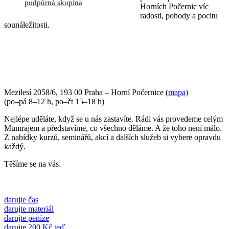
podpůrná skupina
Horních Počernic víc
radosti, pohody a pocitu
sounáležitosti.
PŘIJĎTE SE K NÁM PODÍVAT
Mezilesí 2058/6, 193 00 Praha – Horní Počernice (
mapa)
(po–pá 8–12 h, po–čt 15–18 h)
Nejlépe uděláte, když se u nás zastavíte. Rádi vás provedeme celým
Mumrajem a představíme, co všechno děláme. A že toho není málo.
Z nabídky kurzů, seminářů, akcí a dalších služeb si vybere opravdu
každý.
Těšíme se na vás.
darujte čas
darujte materiál
darujte peníze
darujte 200 Kč teď