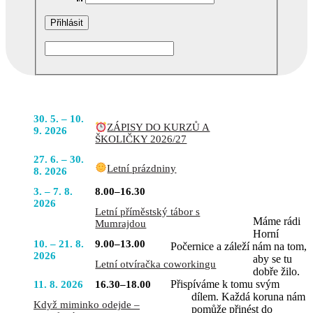
Podobné akce
POJĎTE
30. 5. – 10.
ZÁPISY DO KURZŮ A
DO TOHO
9. 2026
ŠKOLIČKY 2026/27
S NÁMI
27. 6. – 30.
Letní prázdniny
8. 2026
3. – 7. 8.
8.00–16.30
2026
Letní příměstský tábor s
Máme rádi
Mumrajdou
Horní
10. – 21. 8.
9.00–13.00
Počernice a záleží nám na tom,
2026
aby se tu
Letní otvíračka coworkingu
dobře žilo.
Přispíváme k tomu svým
11. 8. 2026
16.30–18.00
dílem. Každá koruna nám
Když miminko odejde –
pomůže přinést do