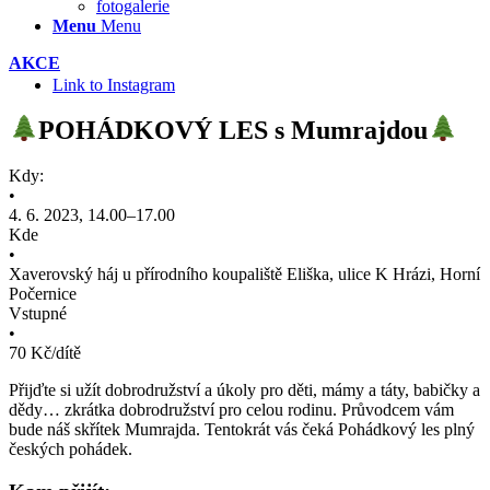
fotogalerie
Menu
Menu
AKCE
Link to Instagram
POHÁDKOVÝ LES s Mumrajdou
Kdy:
•
4. 6. 2023, 14.00–17.00
Kde
•
Xaverovský háj u přírodního koupaliště Eliška, ulice K Hrázi, Horní
Počernice
Vstupné
•
70 Kč/dítě
Přijďte si užít dobrodružství a úkoly pro děti, mámy a táty, babičky a
dědy… zkrátka dobrodružství pro celou rodinu. Průvodcem vám
bude náš skřítek Mumrajda. Tentokrát vás čeká Pohádkový les plný
českých pohádek.