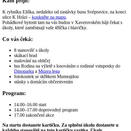
Kam přijít:
K rybníku Eliška, nedaleko od zastávky busu Svépravice, na konci
ulice K Hrázi –
koukněte na mapu
.
Pohádkové bytosti tam na vás budou v Xaverovském háji čekat s
úkoly, které zaměstnají vaše tělíčka i hlavičky.
Co vás čeká:
8 stanovišť s úkoly
skákací hrad
malování na obličej
hra Rodina na výletě s losováním o rodinné vstupenky do
Dinoparku
a
Muzea lega
fotokoutek se skřítkem Mumrajdou
stánky s domácím občerstvením
Program:
14.00–16.00 start
14.00–17.00 doprovodný program
17.00 zakončení akce
Na startu dostanete kartičku. Za splnění úkolu
dostanete
u
každého stanoviště na tuto kartičku razítko. Úkoly