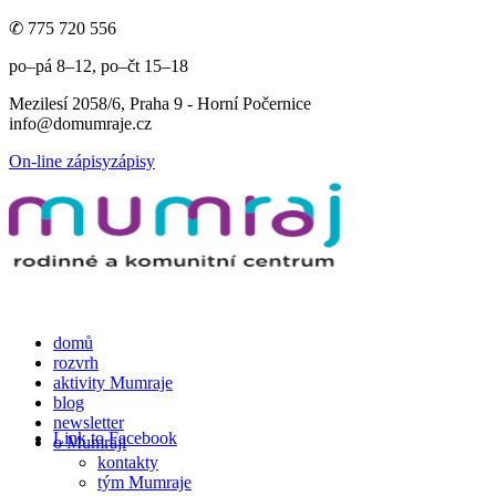
✆ 775 720 556
po–pá 8–12, po–čt 15–18
Mezilesí 2058/6, Praha 9 - Horní Počernice
info@domumraje.cz
On-line zápisy
zápisy
domů
rozvrh
aktivity Mumraje
blog
newsletter
Link to Facebook
o Mumraji
kontakty
tým Mumraje