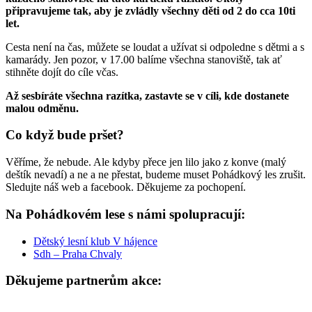
připravujeme tak, aby je zvládly všechny děti od 2 do cca 10ti
let.
Cesta není na čas, můžete se loudat a užívat si odpoledne s dětmi a s
kamarády. Jen pozor, v 17.00 balíme všechna stanoviště, tak ať
stihněte dojít do cíle včas.
Až sesbíráte všechna razítka, zastavte se v cíli, kde dostanete
malou odměnu.
Co když bude pršet?
Věříme, že nebude. Ale kdyby přece jen lilo jako z konve (malý
deštík nevadí) a ne a ne přestat, budeme muset Pohádkový les zrušit.
Sledujte náš web a facebook. Děkujeme za pochopení.
Na Pohádkovém lese s námi spolupracují:
Dětský lesní klub V hájence
Sdh – Praha Chvaly
Děkujeme partnerům akce: