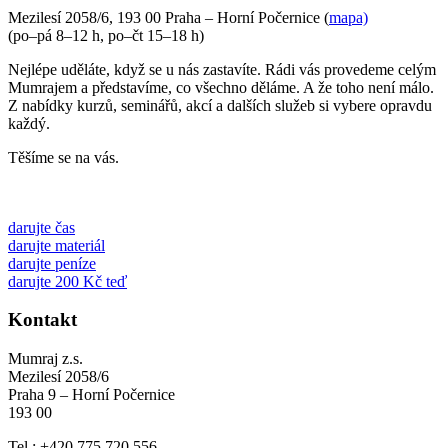
Mezilesí 2058/6, 193 00 Praha – Horní Počernice (
mapa)
(po–pá 8–12 h, po–čt 15–18 h)
Nejlépe uděláte, když se u nás zastavíte. Rádi vás provedeme celým
Mumrajem a představíme, co všechno děláme. A že toho není málo.
Z nabídky kurzů, seminářů, akcí a dalších služeb si vybere opravdu
každý.
Těšíme se na vás.
darujte čas
darujte materiál
darujte peníze
darujte 200 Kč teď
Kontakt
Mumraj z.s.
Mezilesí 2058/6
Praha 9 – Horní Počernice
193 00
Tel.: +420 775 720 556