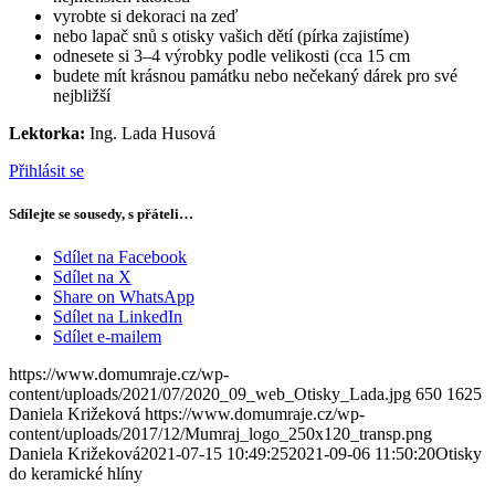
vyrobte si dekoraci na zeď
nebo lapač snů s otisky vašich dětí (pírka zajistíme)
odnesete si 3–4 výrobky podle velikosti (cca 15 cm
budete mít krásnou památku nebo nečekaný dárek pro své
nejbližší
Lektorka:
Ing. Lada Husová
Přihlásit se
Sdílejte se sousedy, s přáteli…
Sdílet na Facebook
Sdílet na X
Share on WhatsApp
Sdílet na LinkedIn
Sdílet e-mailem
https://www.domumraje.cz/wp-
content/uploads/2021/07/2020_09_web_Otisky_Lada.jpg
650
1625
Daniela Križeková
https://www.domumraje.cz/wp-
content/uploads/2017/12/Mumraj_logo_250x120_transp.png
Daniela Križeková
2021-07-15 10:49:25
2021-09-06 11:50:20
Otisky
do keramické hlíny