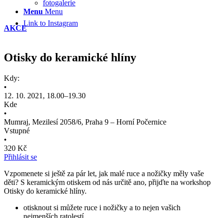
fotogalerie
Menu
Menu
Link to Instagram
AKCE
Otisky do keramické hlíny
Kdy:
•
12. 10. 2021, 18.00–19.30
Kde
•
Mumraj, Mezilesí 2058/6, Praha 9 – Horní Počernice
Vstupné
•
320 Kč
Přihlásit se
Vzpomenete si ještě za pár let, jak malé ruce a nožičky měly vaše
děti? S keramickým otiskem od nás určitě ano, přijďte na workshop
Otisky do keramické hlíny.
otisknout si můžete ruce i nožičky a to nejen vašich
nejmenších ratolestí