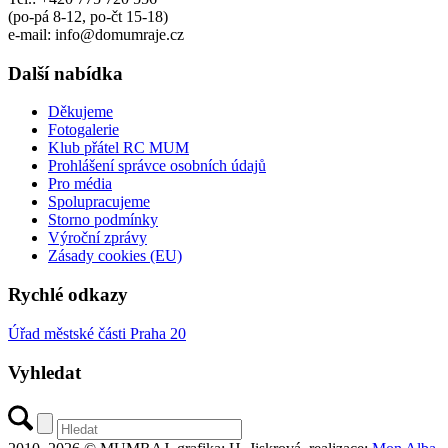
(po-pá 8-12, po-čt 15-18)
e-mail: info@domumraje.cz
Další nabídka
Děkujeme
Fotogalerie
Klub přátel RC MUM
Prohlášení správce osobních údajů
Pro média
Spolupracujeme
Storno podmínky
Výroční zprávy
Zásady cookies (EU)
Rychlé odkazy
Úřad městské části Praha 20
Vyhledat