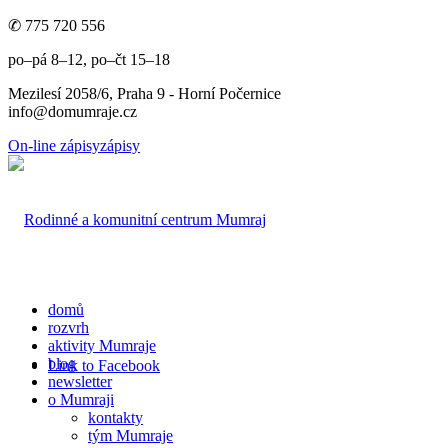
✆ 775 720 556
po–pá 8–12, po–čt 15–18
Mezilesí 2058/6, Praha 9 - Horní Počernice
info@domumraje.cz
On-line zápisy
zápisy
domů
rozvrh
aktivity Mumraje
blog
Link to Facebook
newsletter
o Mumraji
kontakty
tým Mumraje