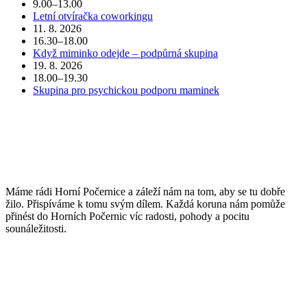
9.00–13.00
Letní otvíračka coworkingu
11. 8. 2026
16.30–18.00
Když miminko odejde – podpůrná skupina
19. 8. 2026
18.00–19.30
Skupina pro psychickou podporu maminek
POJĎTE DO TOHO S NÁMI
Máme rádi Horní Počernice a záleží nám na tom, aby se tu dobře
žilo. Přispíváme k tomu svým dílem. Každá koruna nám pomůže
přinést do Horních Počernic víc radosti, pohody a pocitu
sounáležitosti.
PŘIJĎTE SE K NÁM PODÍVAT