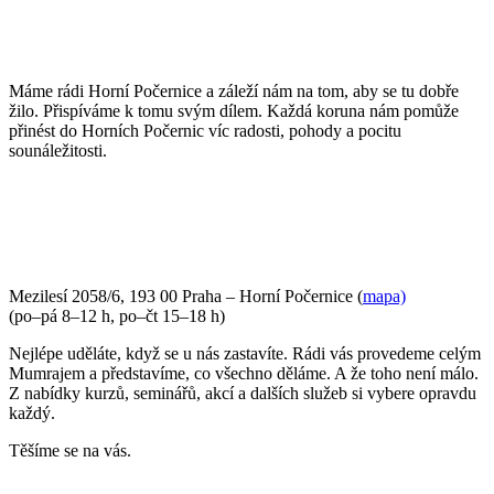
Máme rádi Horní Počernice a záleží nám na tom, aby se tu dobře
žilo. Přispíváme k tomu svým dílem. Každá koruna nám pomůže
přinést do Horních Počernic víc radosti, pohody a pocitu
sounáležitosti.
PŘIJĎTE SE K NÁM PODÍVAT
Mezilesí 2058/6, 193 00 Praha – Horní Počernice (
mapa)
(po–pá 8–12 h, po–čt 15–18 h)
Nejlépe uděláte, když se u nás zastavíte. Rádi vás provedeme celým
Mumrajem a představíme, co všechno děláme. A že toho není málo.
Z nabídky kurzů, seminářů, akcí a dalších služeb si vybere opravdu
každý.
Těšíme se na vás.