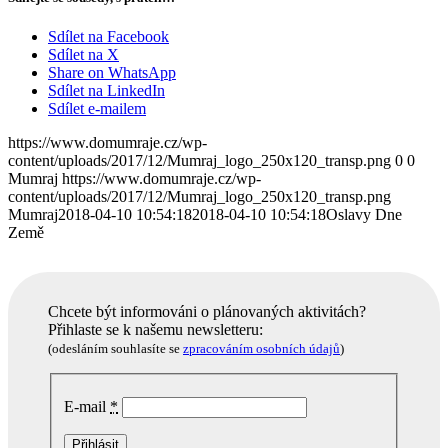
Sdílet na Facebook
Sdílet na X
Share on WhatsApp
Sdílet na LinkedIn
Sdílet e-mailem
https://www.domumraje.cz/wp-
content/uploads/2017/12/Mumraj_logo_250x120_transp.png
0
0
Mumraj
https://www.domumraje.cz/wp-
content/uploads/2017/12/Mumraj_logo_250x120_transp.png
Mumraj
2018-04-10 10:54:18
2018-04-10 10:54:18
Oslavy Dne
Země
Chcete být informováni o plánovaných aktivitách?
Přihlaste se k našemu newsletteru:
(odesláním souhlasíte se
zpracováním osobních údajů
)
E-mail
*