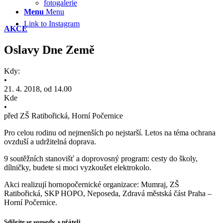
fotogalerie
Menu
Menu
Link to Instagram
AKCE
Oslavy Dne Země
Kdy:
•
21. 4. 2018, od 14.00
Kde
•
před ZŠ Ratibořická, Horní Počernice
Pro celou rodinu od nejmenších po nejstarší. Letos na téma ochrana
ovzduší a udržitelná doprava.
9 soutěžních stanovišť a doprovosný program: cesty do školy,
dílničky, budete si moci vyzkoušet elektrokolo.
Akci realizují hornopočernické organizace: Mumraj, ZŠ
Ratibořická, SKP HOPO, Neposeda, Zdravá městská část Praha –
Horní Počernice.
Sdílejte se sousedy, s přáteli…