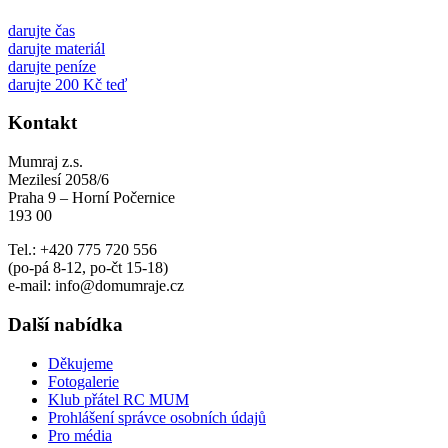
darujte čas
darujte materiál
darujte peníze
darujte 200 Kč teď
Kontakt
Mumraj z.s.
Mezilesí 2058/6
Praha 9 – Horní Počernice
193 00
Tel.: +420 775 720 556
(po-pá 8-12, po-čt 15-18)
e-mail: info@domumraje.cz
Další nabídka
Děkujeme
Fotogalerie
Klub přátel RC MUM
Prohlášení správce osobních údajů
Pro média