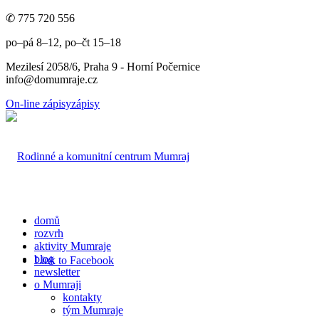
✆ 775 720 556
po–pá 8–12, po–čt 15–18
Mezilesí 2058/6, Praha 9 - Horní Počernice
info@domumraje.cz
On-line zápisy
zápisy
domů
rozvrh
aktivity Mumraje
blog
Link to Facebook
newsletter
o Mumraji
kontakty
tým Mumraje