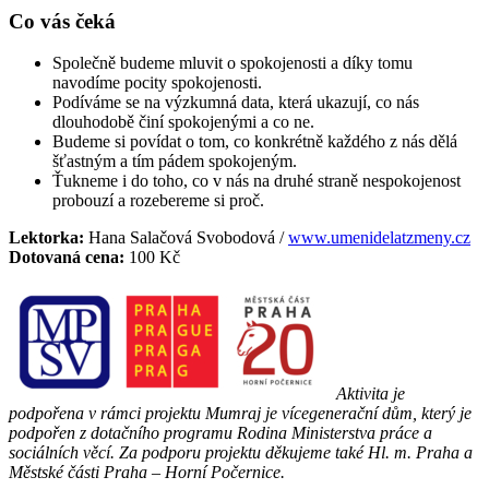
Co vás čeká
Společně budeme mluvit o spokojenosti a díky tomu
navodíme pocity spokojenosti.
Podíváme se na výzkumná data, která ukazují, co nás
dlouhodobě činí spokojenými a co ne.
Budeme si povídat o tom, co konkrétně každého z nás dělá
šťastným a tím pádem spokojeným.
Ťukneme i do toho, co v nás na druhé straně nespokojenost
probouzí a rozebereme si proč.
Lektorka:
Hana Salačová Svobodová /
www.umenidelatzmeny.cz
Dotovaná cena:
100 Kč
Aktivita je
podpořena v rámci projektu Mumraj je vícegenerační dům, který je
podpořen z dotačního
programu Rodina Ministerstva práce a
sociálních věcí. Za podporu projektu děkujeme také Hl. m. Praha
a
Městské části Praha – Horní Počernice.