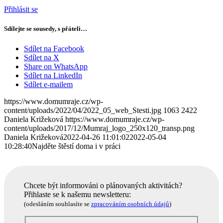
Přihlásit se
Sdílejte se sousedy, s přáteli…
Sdílet na Facebook
Sdílet na X
Share on WhatsApp
Sdílet na LinkedIn
Sdílet e-mailem
https://www.domumraje.cz/wp-
content/uploads/2022/04/2022_05_web_Stesti.jpg
1063
2422
Daniela Križeková
https://www.domumraje.cz/wp-
content/uploads/2017/12/Mumraj_logo_250x120_transp.png
Daniela Križeková
2022-04-26 11:01:02
2022-05-04
10:28:40
Najděte štěstí doma i v práci
Chcete být informováni o plánovaných aktivitách?
Přihlaste se k našemu newsletteru:
(odesláním souhlasíte se
zpracováním osobních údajů
)