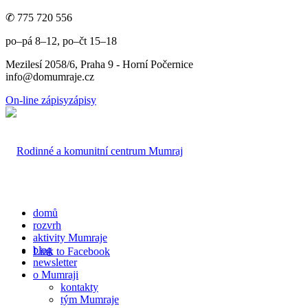
✆ 775 720 556
po–pá 8–12, po–čt 15–18
Mezilesí 2058/6, Praha 9 - Horní Počernice
info@domumraje.cz
On-line zápisy
zápisy
domů
rozvrh
aktivity Mumraje
blog
Link to Facebook
newsletter
o Mumraji
kontakty
tým Mumraje