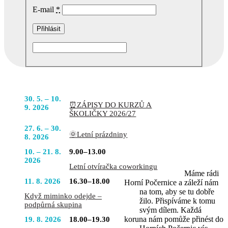
E-mail
*
Podobné akce
POJĎTE
30. 5. – 10.
⏰ZÁPISY DO KURZŮ A
DO TOHO
9. 2026
ŠKOLIČKY 2026/27
S NÁMI
27. 6. – 30.
🌞Letní prázdniny
8. 2026
10. – 21. 8.
9.00–13.00
2026
Letní otvíračka coworkingu
Máme rádi
11. 8. 2026
16.30–18.00
Horní Počernice a záleží nám
na tom, aby se tu dobře
Když miminko odejde –
žilo. Přispíváme k tomu
podpůrná skupina
svým dílem. Každá
koruna nám pomůže přinést do
19. 8. 2026
18.00–19.30