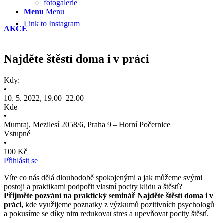
fotogalerie
Menu
Menu
Link to Instagram
AKCE
Najděte štěstí doma i v práci
Kdy:
•
10. 5. 2022, 19.00–22.00
Kde
•
Mumraj, Mezilesí 2058/6, Praha 9 – Horní Počernice
Vstupné
•
100 Kč
Přihlásit se
Víte co nás dělá dlouhodobě spokojenými a jak můžeme svými
postoji a praktikami podpořit vlastní pocity klidu a štěstí?
Přijměte pozvání na praktický seminář Najděte štěstí doma i v
práci,
kde využijeme poznatky z výzkumů pozitivních psychologů
a pokusíme se díky nim redukovat stres a upevňovat pocity štěstí.