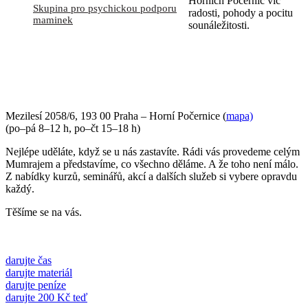
Horních Počernic víc
Skupina pro psychickou podporu
radosti, pohody a pocitu
maminek
sounáležitosti.
PŘIJĎTE SE K NÁM PODÍVAT
Mezilesí 2058/6, 193 00 Praha – Horní Počernice (
mapa)
(po–pá 8–12 h, po–čt 15–18 h)
Nejlépe uděláte, když se u nás zastavíte. Rádi vás provedeme celým
Mumrajem a představíme, co všechno děláme. A že toho není málo.
Z nabídky kurzů, seminářů, akcí a dalších služeb si vybere opravdu
každý.
Těšíme se na vás.
darujte čas
darujte materiál
darujte peníze
darujte 200 Kč teď