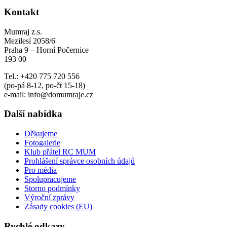
Kontakt
Mumraj z.s.
Mezilesí 2058/6
Praha 9 – Horní Počernice
193 00
Tel.: +420 775 720 556
(po-pá 8-12, po-čt 15-18)
e-mail: info@domumraje.cz
Další nabídka
Děkujeme
Fotogalerie
Klub přátel RC MUM
Prohlášení správce osobních údajů
Pro média
Spolupracujeme
Storno podmínky
Výroční zprávy
Zásady cookies (EU)
Rychlé odkazy