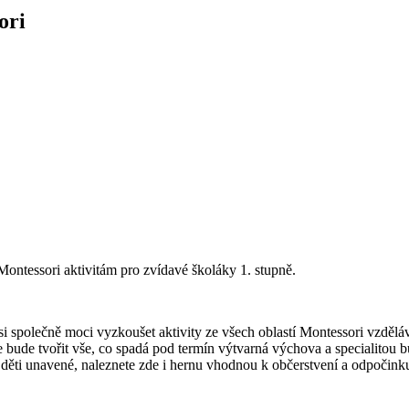
ori
 Montessori aktivitám pro zvídavé školáky 1. stupně.
si společně moci vyzkoušet aktivity ze všech oblastí Montessori vzdě
 bude tvořit vše, co spadá pod termín výtvarná výchova a specialitou b
ěti unavené, naleznete zde i hernu vhodnou k občerstvení a odpočink