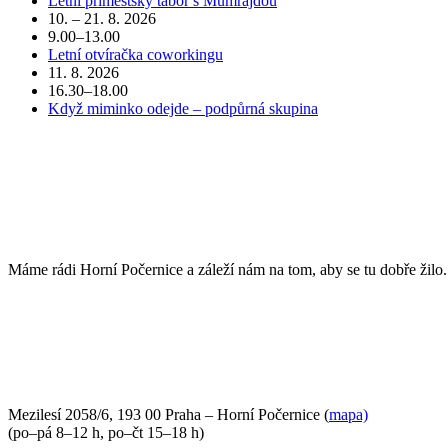
Letní příměstský tábor s Mumrajdou
10. – 21. 8. 2026
9.00–13.00
Letní otvíračka coworkingu
11. 8. 2026
16.30–18.00
Když miminko odejde – podpůrná skupina
POJĎTE DO TOHO S NÁMI
Máme rádi Horní Počernice a záleží nám na tom, aby se tu dobře žilo
PŘIJĎTE SE K NÁM PODÍVAT
Mezilesí 2058/6, 193 00 Praha – Horní Počernice (
mapa)
(po–pá 8–12 h, po–čt 15–18 h)