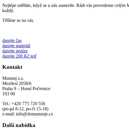
Nejlépe uděláte, když se u nás zastavíte. Rádi vás provedeme celým 
každý.
Těšíme se na vás.
darujte čas
darujte materiál
darujte peníze
darujte 200 Kč teď
Kontakt
Mumraj z.s.
Mezilesí 2058/6
Praha 9 – Horní Počernice
193 00
Tel.: +420 775 720 556
(po-pá 8-12, po-čt 15-18)
e-mail: info@domumraje.cz
Další nabídka