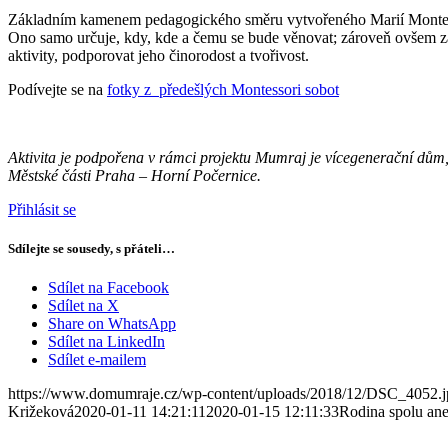
Základním kamenem pedagogického směru vytvořeného Marií Montessori 
Ono samo určuje, kdy, kde a čemu se bude věnovat; zároveň ovšem za s
aktivity, podporovat jeho činorodost a tvořivost.
Podívejte se na
fotky z předešlých Montessori sobot
Aktivita je podpořena v rámci projektu Mumraj je vícegenerační dům,
Městské části Praha – Horní Počernice.
Přihlásit se
Sdílejte se sousedy, s přáteli…
Sdílet na Facebook
Sdílet na X
Share on WhatsApp
Sdílet na LinkedIn
Sdílet e-mailem
https://www.domumraje.cz/wp-content/uploads/2018/12/DSC_4052.j
Križeková
2020-01-11 14:21:11
2020-01-15 12:11:33
Rodina spolu ane