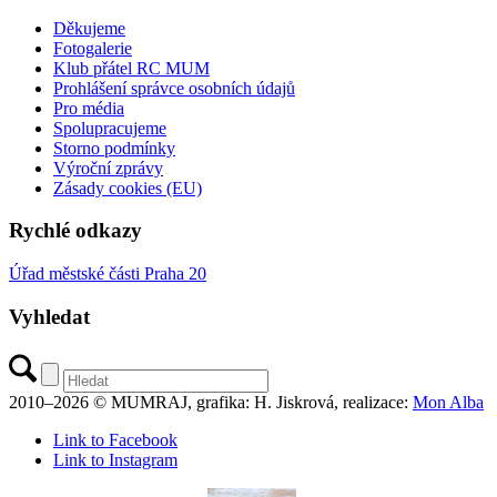
Děkujeme
Fotogalerie
Klub přátel RC MUM
Prohlášení správce osobních údajů
Pro média
Spolupracujeme
Storno podmínky
Výroční zprávy
Zásady cookies (EU)
Rychlé odkazy
Úřad městské části Praha 20
Vyhledat
2010–2026 © MUMRAJ, grafika: H. Jiskrová, realizace:
Mon Alba
Link to Facebook
Link to Instagram