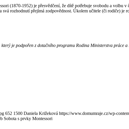
(1870-1952) je přesvědčení, že dítě potřebuje svobodu a volbu v činno
vá rozhodnutí přejímá zodpovědnost. Úkolem učitele (či rodiče) je roz
 který je podpořen z dotačního
programu Rodina Ministerstva práce a 
pg
652
1500
Daniela Križeková
https://www.domumraje.cz/wp-conten
b Sobota s prvky Montessori