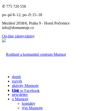
✆ 775 720 556
po–pá 8–12, po–čt 15–18
Mezilesí 2058/6, Praha 9 - Horní Počernice
info@domumraje.cz
On-line zápisy
zápisy
domů
rozvrh
aktivity Mumraje
blog
Link to Facebook
newsletter
o Mumraji
kontakty
tým Mumraje