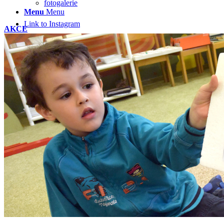
fotogalerie
Menu
Menu
Link to Instagram
AKCE