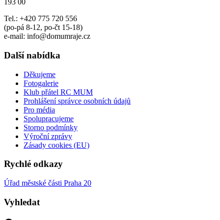
193 00
Tel.: +420 775 720 556
(po-pá 8-12, po-čt 15-18)
e-mail: info@domumraje.cz
Další nabídka
Děkujeme
Fotogalerie
Klub přátel RC MUM
Prohlášení správce osobních údajů
Pro média
Spolupracujeme
Storno podmínky
Výroční zprávy
Zásady cookies (EU)
Rychlé odkazy
Úřad městské části Praha 20
Vyhledat