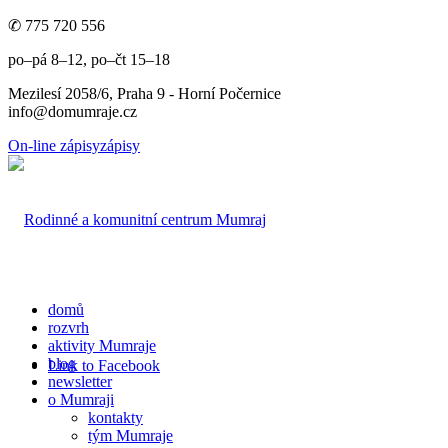
✆ 775 720 556
po–pá 8–12, po–čt 15–18
Mezilesí 2058/6, Praha 9 - Horní Počernice
info@domumraje.cz
On-line zápisy
zápisy
domů
rozvrh
aktivity Mumraje
blog
Link to Facebook
newsletter
o Mumraji
kontakty
tým Mumraje