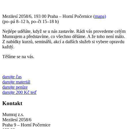
Mezilesí 2058/6, 193 00 Praha – Horní Počernice (
mapa)
(po–pá 8–12 h, po–čt 15–18 h)
Nejlépe uděláte, když se u nás zastavíte. Rádi vás provedeme celým
Mumrajem a představíme, co všechno děláme. A že toho není málo.
Z nabídky kurzů, seminářů, akcí a dalších služeb si vybere opravdu
každý.
Těšíme se na vás.
darujte čas
darujte materiál
darujte peníze
darujte 200 Kč teď
Kontakt
Mumraj z.s.
Mezilesí 2058/6
Praha 9 – Horní Počernice