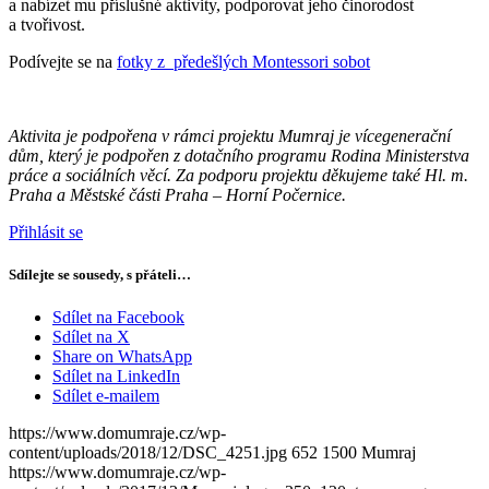
a nabízet mu příslušné aktivity, podporovat jeho činorodost
a tvořivost.
Podívejte se na
fotky z předešlých Montessori sobot
Aktivita je podpořena v rámci projektu Mumraj je vícegenerační
dům, který je podpořen z dotačního
programu Rodina Ministerstva
práce a sociálních věcí. Za podporu projektu děkujeme také Hl. m.
Praha
a Městské části Praha – Horní Počernice.
Přihlásit se
Sdílejte se sousedy, s přáteli…
Sdílet na Facebook
Sdílet na X
Share on WhatsApp
Sdílet na LinkedIn
Sdílet e-mailem
https://www.domumraje.cz/wp-
content/uploads/2018/12/DSC_4251.jpg
652
1500
Mumraj
https://www.domumraje.cz/wp-