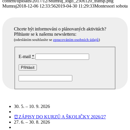
content/uploads/2017/12/Mumraj_logo_250x120_transp.png
Mumraj
2018-12-06 12:33:56
2019-04-30 11:29:33
Montessori sobota
Chcete být informováni o plánovaných aktivitách?
Přihlaste se k našemu newsletteru:
(odesláním souhlasíte se
zpracováním osobních údajů
)
E-mail
*
Podobné akce
30. 5. – 10. 9. 2026
⏰ZÁPISY DO KURZŮ A ŠKOLIČKY 2026/27
27. 6. – 30. 8. 2026