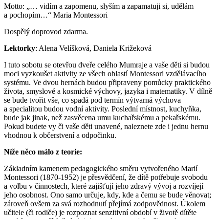
Motto: „… vidím a zapomenu, slyším a zapamatuji si, udělám
a pochopím…“ Maria Montessori
Dospělý doprovod zdarma.
Lektorky
: Alena Velíšková, Daniela Križeková
I tuto sobotu se otevřou dveře celého Mumraje a vaše děti si budou
moci vyzkoušet aktivity ze všech oblastí Montessori vzdělávacího
systému. Ve dvou hernách budou připraveny pomůcky praktického
života, smyslové a kosmické výchovy, jazyka i matematiky. V dílně
se bude tvořit vše, co spadá pod termín výtvarná výchova
a specialitou budou vodní aktivity. Poslední místnost, kuchyňka,
bude jak jinak, než zasvěcena umu kuchařskému a pekařskému.
Pokud budete vy či vaše děti unavené, naleznete zde i jednu hernu
vhodnou k občerstvení a odpočinku.
Níže něco málo z teorie:
Základním kamenem pedagogického směru vytvořeného Marií
Montessori (1870-1952) je přesvědčení, že dítě potřebuje svobodu
a volbu v činnostech, které zajišťují jeho zdravý vývoj a rozvíjejí
jeho osobnost. Ono samo určuje, kdy, kde a čemu se bude věnovat;
zároveň ovšem za svá rozhodnutí přejímá zodpovědnost. Úkolem
učitele (či rodiče) je rozpoznat senzitivní období v životě dítěte