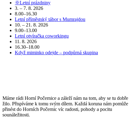
🌞Letní prázdniny
3. – 7. 8. 2026
8.00–16.30
Letní příměstský tábor s Mumrajdou
10. – 21. 8. 2026
9.00–13.00
Letní otvíračka coworkingu
11. 8. 2026
16.30–18.00
Když miminko odejde – podpůrná skupina
POJĎTE DO TOHO S NÁMI
Máme rádi Horní Počernice a záleží nám na tom, aby se tu dobře
žilo. Přispíváme k tomu svým dílem. Každá koruna nám pomůže
přinést do Horních Počernic víc radosti, pohody a pocitu
sounáležitosti.
PŘIJĎTE SE K NÁM PODÍVAT