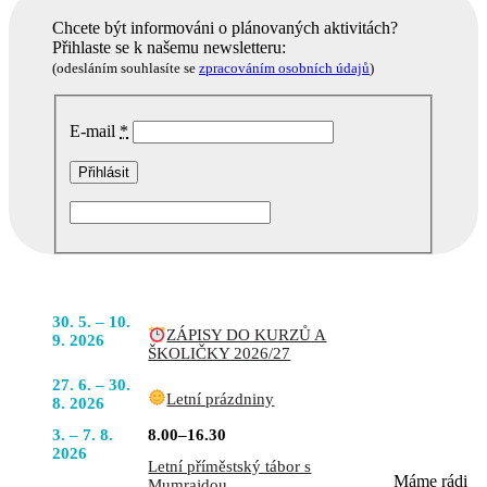
Chcete být informováni o plánovaných aktivitách?
Přihlaste se k našemu newsletteru:
(odesláním souhlasíte se
zpracováním osobních údajů
)
E-mail
*
Podobné akce
POJĎTE
30. 5. – 10.
ZÁPISY DO KURZŮ A
DO TOHO
9. 2026
ŠKOLIČKY 2026/27
S NÁMI
27. 6. – 30.
Letní prázdniny
8. 2026
3. – 7. 8.
8.00–16.30
2026
Letní příměstský tábor s
Máme rádi
Mumrajdou