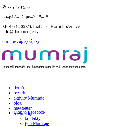
✆ 775 720 556
po–pá 8–12, po–čt 15–18
Mezilesí 2058/6, Praha 9 - Horní Počernice
info@domumraje.cz
On-line zápisy
zápisy
domů
rozvrh
aktivity Mumraje
blog
newsletter
Link to Facebook
o Mumraji
kontakty
tým Mumraje