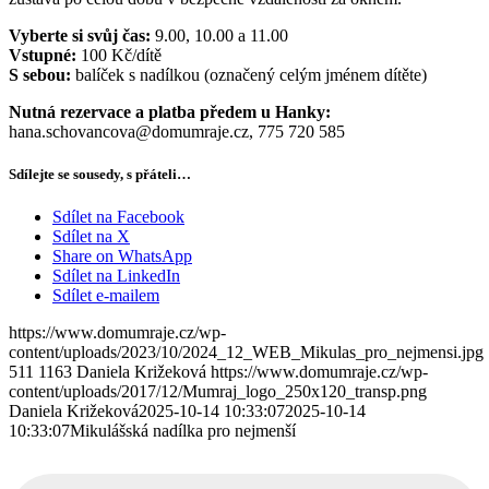
Vyberte si svůj čas:
9.00, 10.00 a 11.00
Vstupné:
100 Kč/dítě
S sebou:
balíček s nadílkou (označený celým jménem dítěte)
Nutná rezervace a platba předem u Hanky:
hana.schovancova@domumraje.cz, 775 720 585
Sdílejte se sousedy, s přáteli…
Sdílet na Facebook
Sdílet na X
Share on WhatsApp
Sdílet na LinkedIn
Sdílet e-mailem
https://www.domumraje.cz/wp-
content/uploads/2023/10/2024_12_WEB_Mikulas_pro_nejmensi.jpg
511
1163
Daniela Križeková
https://www.domumraje.cz/wp-
content/uploads/2017/12/Mumraj_logo_250x120_transp.png
Daniela Križeková
2025-10-14 10:33:07
2025-10-14
10:33:07
Mikulášská nadílka pro nejmenší