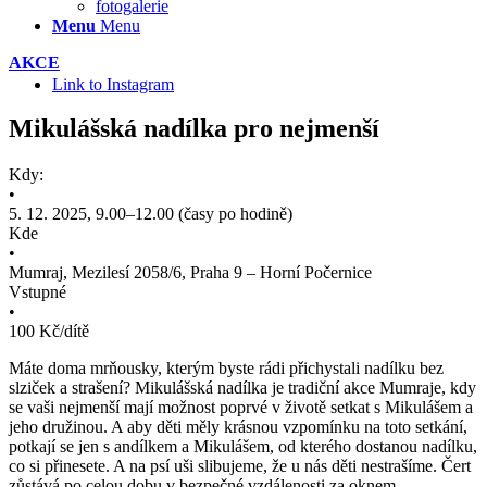
fotogalerie
Menu
Menu
AKCE
Link to Instagram
Mikulášská nadílka pro nejmenší
Kdy:
•
5. 12. 2025, 9.00–12.00 (časy po hodině)
Kde
•
Mumraj, Mezilesí 2058/6, Praha 9 – Horní Počernice
Vstupné
•
100 Kč/dítě
Máte doma mrňousky, kterým byste rádi přichystali nadílku bez
slziček a strašení? Mikulášská nadílka je tradiční akce Mumraje, kdy
se vaši nejmenší mají možnost poprvé v životě setkat s Mikulášem a
jeho družinou. A aby děti měly krásnou vzpomínku na toto setkání,
potkají se jen s andílkem a Mikulášem, od kterého dostanou nadílku,
co si přinesete. A na psí uši slibujeme, že u nás děti nestrašíme. Čert
zůstává po celou dobu v bezpečné vzdálenosti za oknem.