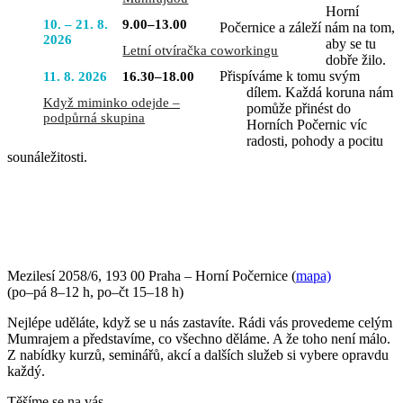
Horní
10. – 21. 8.
9.00–13.00
Počernice a záleží nám na tom,
2026
aby se tu
Letní otvíračka coworkingu
dobře žilo.
Přispíváme k tomu svým
11. 8. 2026
16.30–18.00
dílem. Každá koruna nám
Když miminko odejde –
pomůže přinést do
podpůrná skupina
Horních Počernic víc
radosti, pohody a pocitu
sounáležitosti.
PŘIJĎTE SE K NÁM PODÍVAT
Mezilesí 2058/6, 193 00 Praha – Horní Počernice (
mapa)
(po–pá 8–12 h, po–čt 15–18 h)
Nejlépe uděláte, když se u nás zastavíte. Rádi vás provedeme celým
Mumrajem a představíme, co všechno děláme. A že toho není málo.
Z nabídky kurzů, seminářů, akcí a dalších služeb si vybere opravdu
každý.
Těšíme se na vás.