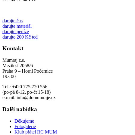
darujte čas
darujte materiál
darujte peníze
darujte 200 Kč teď
Kontakt
Mumraj z.s.
Mezilesí 2058/6
Praha 9 – Horní Počernice
193 00
Tel.: +420 775 720 556
(po-pá 8-12, po-čt 15-18)
e-mail: info@domumraje.cz
Další nabídka
Děkujeme
Fotogalerie
Klub přátel RC MUM