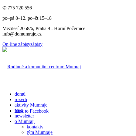
✆ 775 720 556
po–pá 8–12, po–čt 15–18
Mezilesí 2058/6, Praha 9 - Horní Počernice
info@domumraje.cz
On-line zápisy
zápisy
domů
rozvrh
aktivity Mumraje
blog
Link to Facebook
newsletter
o Mumraji
kontakty
tým Mumraje