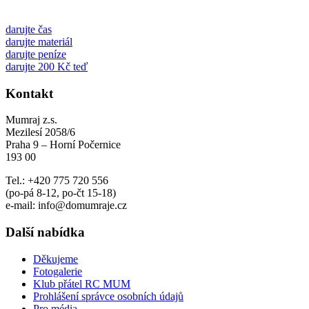
darujte čas
darujte materiál
darujte peníze
darujte 200 Kč teď
Kontakt
Mumraj z.s.
Mezilesí 2058/6
Praha 9 – Horní Počernice
193 00
Tel.: +420 775 720 556
(po-pá 8-12, po-čt 15-18)
e-mail: info@domumraje.cz
Další nabídka
Děkujeme
Fotogalerie
Klub přátel RC MUM
Prohlášení správce osobních údajů
Pro média