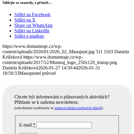
Sdílejte se sousedy, s přáteli…
Sdílet na Facebook
Sdílet na X
Share on WhatsApp
Sdílet na LinkedIn
Sdílet e-mailem
https://www.domumraje.cz/wp-
content/uploads/2026/01/2026_02_Masopust.jpg
511
1163
Daniela
Križeková
https://www.domumraje.cz/wp-
content/uploads/2017/12/Mumraj_logo_250x120_transp.png
Daniela Križeková
2026-01-27 14:50:44
2026-01-31
18:50:33
Masopustní průvod
Chcete být informováni o plánovaných aktivitách?
Přihlaste se k našemu newsletteru:
(odesláním souhlasíte se
zpracováním osobních údajů
)
E-mail
*