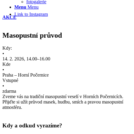
fotogalerie
Menu
Menu
Link to Instagram
AKCE
Masopustní průvod
Kdy:
•
14. 2. 2026, 14.00–16.00
Kde
•
Praha – Horní Počernice
Vstupné
•
zdarma
Zveme vás na tradiční masopustní veselí v Horních Počernicích.
Přijďte si užít průvod masek, hudbu, smích a pravou masopustní
atmosféru.
Kdy a odkud vyrazíme?