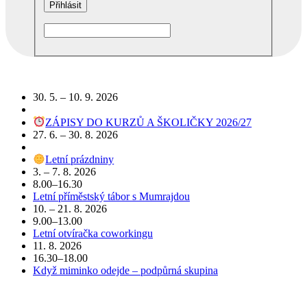
Podobné akce
30. 5. – 10. 9. 2026
ZÁPISY DO KURZŮ A ŠKOLIČKY 2026/27
27. 6. – 30. 8. 2026
Letní prázdniny
3. – 7. 8. 2026
8.00–16.30
Letní příměstský tábor s Mumrajdou
10. – 21. 8. 2026
9.00–13.00
Letní otvíračka coworkingu
11. 8. 2026
16.30–18.00
Když miminko odejde – podpůrná skupina
POJĎTE DO TOHO S NÁMI