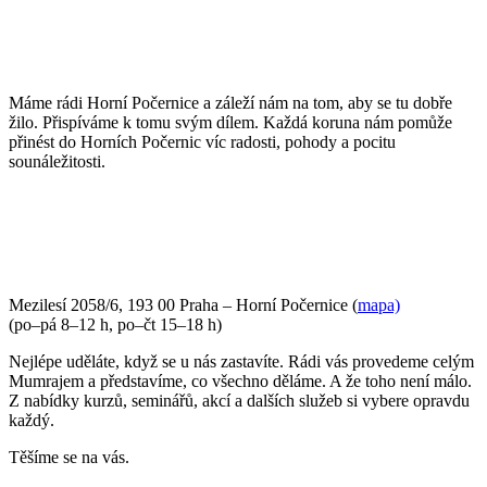
Máme rádi Horní Počernice a záleží nám na tom, aby se tu dobře
žilo. Přispíváme k tomu svým dílem. Každá koruna nám pomůže
přinést do Horních Počernic víc radosti, pohody a pocitu
sounáležitosti.
PŘIJĎTE SE K NÁM PODÍVAT
Mezilesí 2058/6, 193 00 Praha – Horní Počernice (
mapa)
(po–pá 8–12 h, po–čt 15–18 h)
Nejlépe uděláte, když se u nás zastavíte. Rádi vás provedeme celým
Mumrajem a představíme, co všechno děláme. A že toho není málo.
Z nabídky kurzů, seminářů, akcí a dalších služeb si vybere opravdu
každý.
Těšíme se na vás.