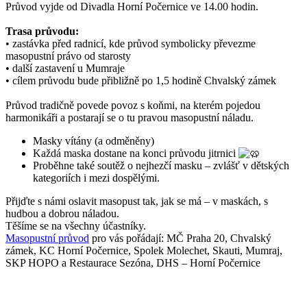
Průvod vyjde od Divadla Horní Počernice ve 14.00 hodin.
Trasa průvodu:
• zastávka před radnicí, kde průvod symbolicky převezme
masopustní právo od starosty
• další zastavení u Mumraje
• cílem průvodu bude přibližně po 1,5 hodině Chvalský zámek
Průvod tradičně povede povoz s koňmi, na kterém pojedou
harmonikáři a postarají se o tu pravou masopustní náladu.
Masky vítány (a odměněny)
Každá maska dostane na konci průvodu jitrnici
Proběhne také soutěž o nejhezčí masku – zvlášť v dětských
kategoriích i mezi dospělými.
Přijďte s námi oslavit masopust tak, jak se má – v maskách, s
hudbou a dobrou náladou.
Těšíme se na všechny účastníky.
Masopustní průvod
pro vás pořádají: MČ Praha 20, Chvalský
zámek, KC Horní Počernice, Spolek Molechet, Skauti, Mumraj,
SKP HOPO a Restaurace Sezóna, DHS – Horní Počernice