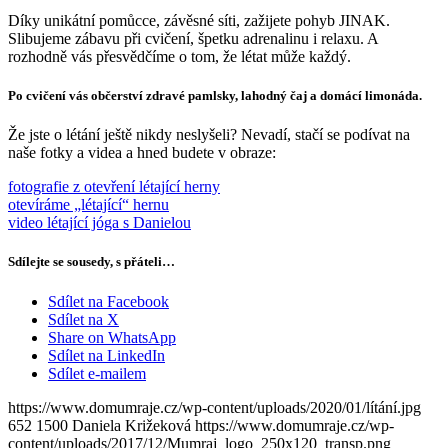
Díky unikátní pomůcce, závěsné síti, zažijete pohyb JINAK.
Slibujeme zábavu při cvičení, špetku adrenalinu i relaxu. A
rozhodně vás přesvědčíme o tom, že létat může každý.
Po cvičení vás občerství zdravé pamlsky, lahodný čaj a domácí limonáda.
Že jste o létání ještě nikdy neslyšeli? Nevadí, stačí se podívat na
naše fotky a videa a hned budete v obraze:
fotografie z otevření létající herny
otevíráme „létající“ hernu
video létající jóga s Danielou
Sdílejte se sousedy, s přáteli…
Sdílet na Facebook
Sdílet na X
Share on WhatsApp
Sdílet na LinkedIn
Sdílet e-mailem
https://www.domumraje.cz/wp-content/uploads/2020/01/lítání.jpg
652
1500
Daniela Križeková
https://www.domumraje.cz/wp-
content/uploads/2017/12/Mumraj_logo_250x120_transp.png