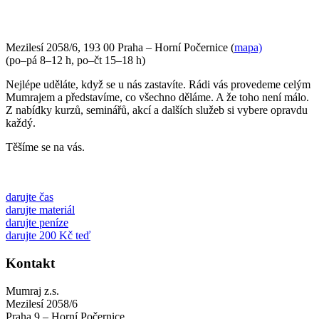
Mezilesí 2058/6, 193 00 Praha – Horní Počernice (
mapa)
(po–pá 8–12 h, po–čt 15–18 h)
Nejlépe uděláte, když se u nás zastavíte. Rádi vás provedeme celým
Mumrajem a představíme, co všechno děláme. A že toho není málo.
Z nabídky kurzů, seminářů, akcí a dalších služeb si vybere opravdu
každý.
Těšíme se na vás.
darujte čas
darujte materiál
darujte peníze
darujte 200 Kč teď
Kontakt
Mumraj z.s.
Mezilesí 2058/6
Praha 9 – Horní Počernice