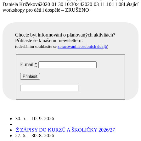
Daniela Križeková
2020-01-30 10:30:44
2020-03-11 10:11:08
Létající
workshopy pro děti i dospělé – ZRUŠENO
Chcete být informováni o plánovaných aktivitách?
Přihlaste se k našemu newsletteru:
(odesláním souhlasíte se
zpracováním osobních údajů
)
E-mail
*
Podobné akce
30. 5. – 10. 9. 2026
⏰ZÁPISY DO KURZŮ A ŠKOLIČKY 2026/27
27. 6. – 30. 8. 2026