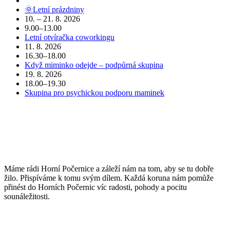
🌞Letní prázdniny
10. – 21. 8. 2026
9.00–13.00
Letní otvíračka coworkingu
11. 8. 2026
16.30–18.00
Když miminko odejde – podpůrná skupina
19. 8. 2026
18.00–19.30
Skupina pro psychickou podporu maminek
POJĎTE DO TOHO S NÁMI
Máme rádi Horní Počernice a záleží nám na tom, aby se tu dobře
žilo. Přispíváme k tomu svým dílem. Každá koruna nám pomůže
přinést do Horních Počernic víc radosti, pohody a pocitu
sounáležitosti.
PŘIJĎTE SE K NÁM PODÍVAT