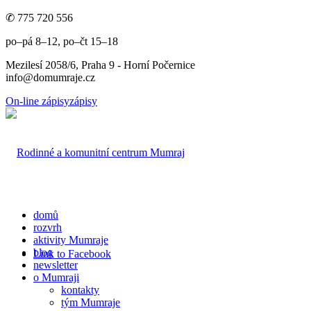
✆ 775 720 556
po–pá 8–12, po–čt 15–18
Mezilesí 2058/6, Praha 9 - Horní Počernice
info@domumraje.cz
On-line zápisy
zápisy
domů
rozvrh
aktivity Mumraje
blog
Link to Facebook
newsletter
o Mumraji
kontakty
tým Mumraje