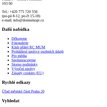
193 00
Tel.: +420 775 720 556
(po-pá 8-12, po-čt 15-18)
e-mail: info@domumraje.cz
Další nabídka
Děkujeme
Fotogalerie
Klub přátel RC MUM
Prohlášení správce osobních údajů
Pro média
Spolupracujeme
Storno podmínky
Výroční zprávy
Zásady cookies (EU)
Rychlé odkazy
Úřad městské části Praha 20
Vyhledat