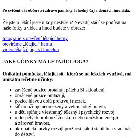
Po cvičení vás občerství zdravé pamlsky, lahodný čaj a domácí limonáda.
Že jste o létání ještě nikdy neslyšeli? Nevadí, stačí se podívat na
naše fotky a videa a hned budete v obraze:
fotografie z otevření létající herny
otevíráme „létající“ hernu
video létající jóga s Danielou
JAKÉ ÚČINKY MÁ LÉTAJÍCÍ JÓGA?
Unikátní pomůcka, létající síť, která se
na l
ekcích
využívá, má
unikátní léčebné účinky:
zavěšené pozice protahují páteř a SI skloubení,
obrácené pozice omlazují,
pozice hlavou dolů prokrvují mozek,
síť umožňuje neomezený a velmi ladný pohyb,
u dětí splňuje všestranný tělesný i psychický rozvoj,
u dospělých probouzí ženskou nebo mužskou energii
a zároveň hravost,
akrobatické prvky rozvíjí pružnost, sílu i stabilitu a vrací nás
do dětství,