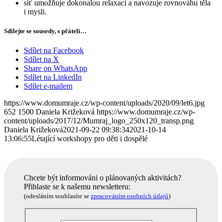
síť umožňuje dokonalou relaxaci a navozuje rovnováhu těla
i mysli.
Sdílejte se sousedy, s přáteli…
Sdílet na Facebook
Sdílet na X
Share on WhatsApp
Sdílet na LinkedIn
Sdílet e-mailem
https://www.domumraje.cz/wp-content/uploads/2020/09/let6.jpg
652
1500
Daniela Križeková
https://www.domumraje.cz/wp-
content/uploads/2017/12/Mumraj_logo_250x120_transp.png
Daniela Križeková
2021-09-22 09:38:34
2021-10-14
13:06:55
Létající workshopy pro děti i dospělé
Chcete být informováni o plánovaných aktivitách?
Přihlaste se k našemu newsletteru:
(odesláním souhlasíte se
zpracováním osobních údajů
)