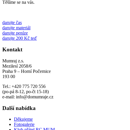
Těšíme se na vás.
darujte čas
darujte materiál
darujte peníze
darujte 200 Kč teď
Kontakt
Mumraj z.s.
Mezilesí 2058/6
Praha 9 – Horní Počernice
193 00
Tel.: +420 775 720 556
(po-pá 8-12, po-čt 15-18)
e-mail: info@domumraje.cz
Další nabídka
Děkujeme
Fotogalerie
Klub přátel RC MUM