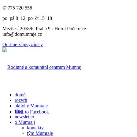
✆ 775 720 556
po–pá 8–12, po–čt 15–18
Mezilesí 2058/6, Praha 9 - Horní Počernice
info@domumraje.cz
On-line zápisy
zápisy
domů
rozvrh
aktivity Mumraje
blog
Link to Facebook
newsletter
o Mumraji
kontakty
tým Mumraje