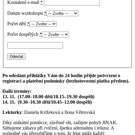
Kontaktní e-mail
*
Datum workshopu
*
Počet dětí
*
Počet dospělých
*
Po odeslání přihlášky Vám do 24 hodin přijde potvrzení o
registraci a platební podmínky (bezhotovostní platba předem).
Další termíny:
13. 11. (17.00–18.00 děti/18.15–19.30 dospělí)
14. 11. (9.30–10.30 děti/10.45–12.00 dospělí)
Lektorky
: Daniela Križeková a Ilona Větrovská
Díky unikátní pomůcce, závěsné síti, zažijete pohyb JINAK.
Slibujeme zábavu při cvičení, špetku adrenalinu i relaxu. A
rozhodně vás přesvědčíme o tom, že létat může každý.