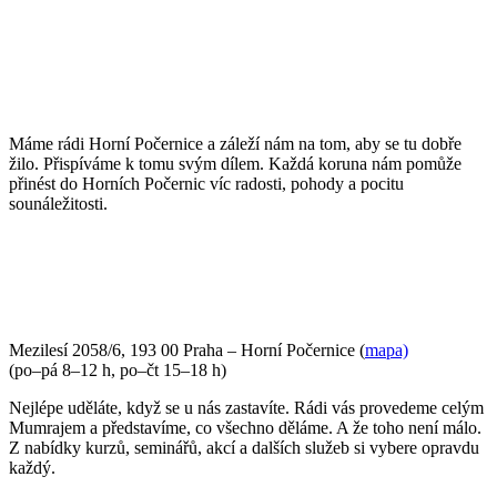
POJĎTE DO TOHO S NÁMI
Máme rádi Horní Počernice a záleží nám na tom, aby se tu dobře
žilo. Přispíváme k tomu svým dílem. Každá koruna nám pomůže
přinést do Horních Počernic víc radosti, pohody a pocitu
sounáležitosti.
PŘIJĎTE SE K NÁM PODÍVAT
Mezilesí 2058/6, 193 00 Praha – Horní Počernice (
mapa)
(po–pá 8–12 h, po–čt 15–18 h)
Nejlépe uděláte, když se u nás zastavíte. Rádi vás provedeme celým
Mumrajem a představíme, co všechno děláme. A že toho není málo.
Z nabídky kurzů, seminářů, akcí a dalších služeb si vybere opravdu
každý.