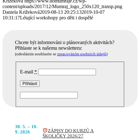
Križeková
https://www.domumraje.cz/wp-
content/uploads/2017/12/Mumraj_logo_250x120_transp.png
Daniela Križeková
2019-08-13 20:25:13
2019-10-07
10:31:17
Létající workshopy pro děti i dospělé
Chcete být informováni o plánovaných aktivitách?
Přihlaste se k našemu newsletteru:
(odesláním souhlasíte se
zpracováním osobních údajů
)
E-mail
*
Podobné akce
POJĎTE
30. 5. – 10.
ZÁPISY DO KURZŮ A
DO TOHO
9. 2026
ŠKOLIČKY 2026/27
S NÁMI