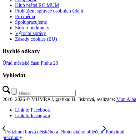
Klub přátel RC MUM
Prohlášení správce osobních údajů
Pro média
Spolupracujeme
Storno podmínky
Výroční zprávy
Zásady cookies (EU)
Rychlé odkazy
Úřad městské části Praha 20
Vyhledat
2010–2026 © MUMRAJ, grafika: H. Jiskrová, realizace:
Mon Alba
Link to Facebook
Link to Instagram
Podzimní burza dětského a těhotenského oblečení
Podzimní
prázdniny