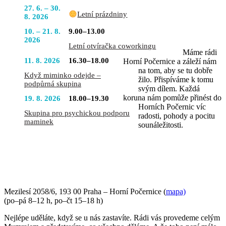
27. 6. – 30.
Letní prázdniny
8. 2026
10. – 21. 8.
9.00–13.00
2026
Letní otvíračka coworkingu
Máme rádi
11. 8. 2026
16.30–18.00
Horní Počernice a záleží nám
na tom, aby se tu dobře
Když miminko odejde –
žilo. Přispíváme k tomu
podpůrná skupina
svým dílem. Každá
koruna nám pomůže přinést do
19. 8. 2026
18.00–19.30
Horních Počernic víc
Skupina pro psychickou podporu
radosti, pohody a pocitu
maminek
sounáležitosti.
PŘIJĎTE SE K NÁM PODÍVAT
Mezilesí 2058/6, 193 00 Praha – Horní Počernice (
mapa)
(po–pá 8–12 h, po–čt 15–18 h)
Nejlépe uděláte, když se u nás zastavíte. Rádi vás provedeme celým