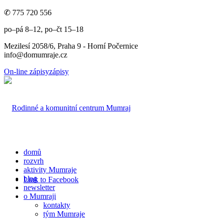
✆ 775 720 556
po–pá 8–12, po–čt 15–18
Mezilesí 2058/6, Praha 9 - Horní Počernice
info@domumraje.cz
On-line zápisy
zápisy
domů
rozvrh
aktivity Mumraje
blog
Link to Facebook
newsletter
o Mumraji
kontakty
tým Mumraje