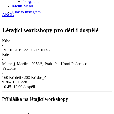
fotogalerie
Menu
Menu
Link to Instagram
AKCE
Létající workshopy pro děti i dospělé
Kdy:
•
19. 10. 2019, od 9.30 a 10.45
Kde
•
Mumraj, Mezilesí 2058/6, Praha 9 – Horní Počernice
Vstupné
•
160 Kč děti / 200 Kč dospělí
9.30–10.30 děti
10.45–12.00 dospělí
Přihláška na létající workshopy