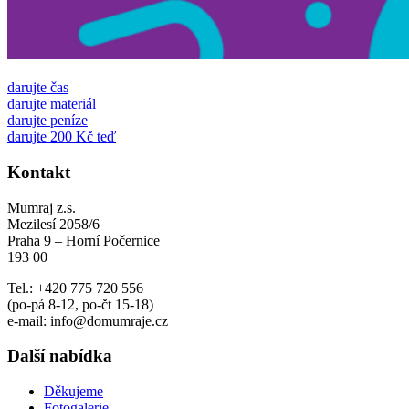
darujte čas
darujte materiál
darujte peníze
darujte 200 Kč teď
Kontakt
Mumraj z.s.
Mezilesí 2058/6
Praha 9 – Horní Počernice
193 00
Tel.: +420 775 720 556
(po-pá 8-12, po-čt 15-18)
e-mail: info@domumraje.cz
Další nabídka
Děkujeme
Fotogalerie