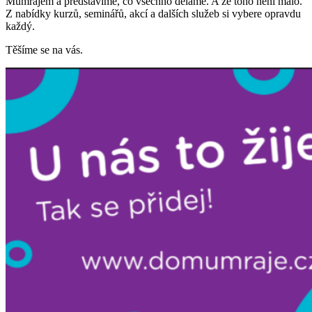
Mumrajem a představíme, co všechno děláme. A že toho není málo.
Z nabídky kurzů, seminářů, akcí a dalších služeb si vybere opravdu
každý.
Těšíme se na vás.