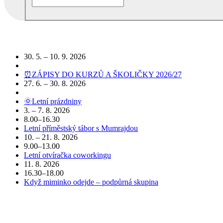
Podobné akce
30. 5. – 10. 9. 2026
⏰ZÁPISY DO KURZŮ A ŠKOLIČKY 2026/27
27. 6. – 30. 8. 2026
🌞Letní prázdniny
3. – 7. 8. 2026
8.00–16.30
Letní příměstský tábor s Mumrajdou
10. – 21. 8. 2026
9.00–13.00
Letní otvíračka coworkingu
11. 8. 2026
16.30–18.00
Když miminko odejde – podpůrná skupina
POJĎTE DO TOHO S NÁMI