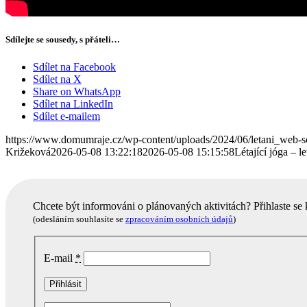
Sdílejte se sousedy, s přáteli…
Sdílet na Facebook
Sdílet na X
Share on WhatsApp
Sdílet na LinkedIn
Sdílet e-mailem
https://www.domumraje.cz/wp-content/uploads/2024/06/letani_web-s
Križeková
2026-05-08 13:22:18
2026-05-08 15:15:58
Létající jóga – l
Chcete být informováni o plánovaných aktivitách? Přihlaste se
(odesláním souhlasíte se
zpracováním osobních údajů
)
E-mail
*