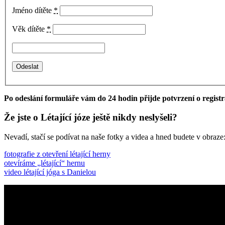
Jméno dítěte
*
Věk dítěte
*
Po odeslání formuláře vám do 24 hodin přijde potvrzení o regist
Že jste o Létající józe ještě nikdy neslyšeli?
Nevadí, stačí se podívat na naše fotky a videa a hned budete v obraze
fotografie z otevření létající herny
otevíráme „létající“ hernu
video létající jóga s Danielou