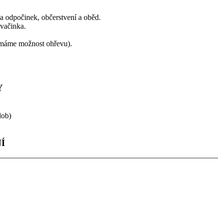
na odpočinek, občerstvení a oběd.
svačinka.
o (máme možnost ohřevu).
Y
dob)
Í