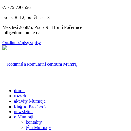
✆ 775 720 556
po–pá 8–12, po–čt 15–18
Mezilesí 2058/6, Praha 9 - Horní Počernice
info@domumraje.cz
On-line zápisy
zápisy
domů
rozvrh
aktivity Mumraje
blog
Link to Facebook
newsletter
o Mumraji
kontakty
tým Mumraje