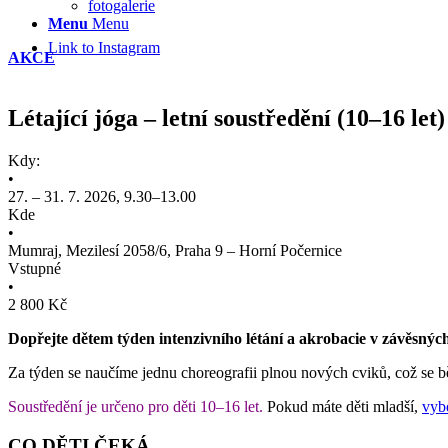
fotogalerie
Menu
Menu
Link to Instagram
AKCE
Létající jóga – letní soustředění (10–16 let)
Kdy:
•
27. – 31. 7. 2026, 9.30–13.00
Kde
•
Mumraj, Mezilesí 2058/6, Praha 9 – Horní Počernice
Vstupné
•
2 800 Kč
Dopřejte dětem týden intenzivního létání a akrobacie v závěsných 
Za týden se naučíme jednu choreografii plnou nových cviků, což se b
Soustředění je určeno pro děti 10–16 let.
Pokud máte děti mladší,
vybe
CO DĚTI ČEKÁ