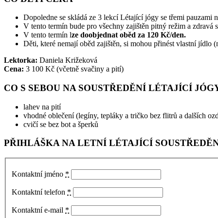
Dopoledne se skládá ze 3 lekcí Létající jógy se třemi pauzami 
V tento termín bude pro všechny zajištěn pitný režim a zdravá 
V tento termín l
ze doobjednat oběd za 120 Kč/den.
Děti, které nemají oběd zajištěn, si mohou přinést vlastní jídl
Lektorka:
Daniela Križeková
Cena:
3 100 Kč (včetně svačiny a pití)
CO S SEBOU NA SOUSTŘEDĚNÍ LÉTAJÍCÍ JÓG
lahev na pití
vhodné oblečení (legíny, tepláky a tričko bez flitrů a dalších oz
cvičí se bez bot a šperků
PŘIHLÁŠKA NA LETNÍ LÉTAJÍCÍ SOUSTŘEDĚN
Kontaktní jméno
*
Kontaktní telefon
*
Kontaktní e-mail
*