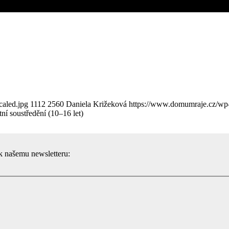
caled.jpg
1112
2560
Daniela Križeková
https://www.domumraje.cz/wp
etní soustředění (10–16 let)
 k našemu newsletteru: