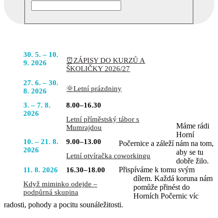
Podobné akce
POJĎTE
30. 5. – 10.
⏰ZÁPISY DO KURZŮ A
DO TOHO
9. 2026
ŠKOLIČKY 2026/27
S NÁMI
27. 6. – 30.
🌞Letní prázdniny
8. 2026
3. – 7. 8.
8.00–16.30
2026
Letní příměstský tábor s
Máme rádi
Mumrajdou
Horní
10. – 21. 8.
9.00–13.00
Počernice a záleží nám na tom,
2026
aby se tu
Letní otvíračka coworkingu
dobře žilo.
Přispíváme k tomu svým
11. 8. 2026
16.30–18.00
dílem. Každá koruna nám
Když miminko odejde –
pomůže přinést do
podpůrná skupina
Horních Počernic víc
radosti, pohody a pocitu sounáležitosti.