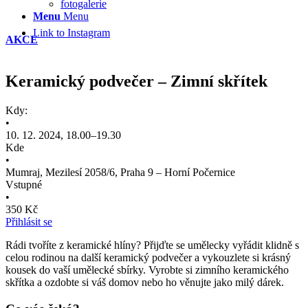
fotogalerie
Menu
Menu
Link to Instagram
AKCE
Keramický podvečer – Zimní skřítek
Kdy:
•
10. 12. 2024, 18.00–19.30
Kde
•
Mumraj, Mezilesí 2058/6, Praha 9 – Horní Počernice
Vstupné
•
350 Kč
Přihlásit se
Rádi tvoříte z keramické hlíny? Přijďte se umělecky vyřádit klidně s
celou rodinou na další keramický podvečer a vykouzlete si krásný
kousek do vaší umělecké sbírky. Vyrobte si zimního keramického
skřítka a ozdobte si váš domov nebo ho věnujte jako milý dárek.