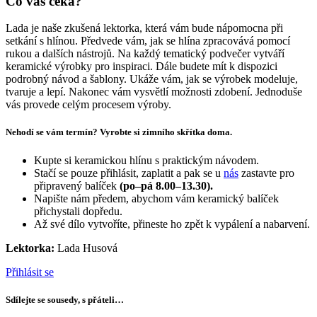
Co vás čeká?
Lada je naše zkušená lektorka, která vám bude nápomocna při
setkání s hlínou. Předvede vám, jak se hlína zpracovává pomocí
rukou a dalších nástrojů. Na každý tematický podvečer vytváří
keramické výrobky pro inspiraci. Dále budete mít k dispozici
podrobný návod a šablony. Ukáže vám, jak se výrobek modeluje,
tvaruje a lepí. Nakonec vám vysvětlí možnosti zdobení. Jednoduše
vás provede celým procesem výroby.
Nehodí se vám termín? Vyrobte si zimního skřítka doma.
Kupte si keramickou hlínu s praktickým návodem.
Stačí se pouze přihlásit, zaplatit a pak se u
nás
zastavte pro
připravený balíček
(po–pá 8.00–13.30).
Napište nám předem, abychom vám keramický balíček
přichystali dopředu.
Až své dílo vytvoříte, přineste ho zpět k vypálení a nabarvení.
Lektorka:
Lada Husová
Přihlásit se
Sdílejte se sousedy, s přáteli…