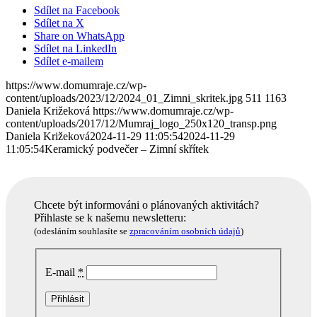
Sdílet na Facebook
Sdílet na X
Share on WhatsApp
Sdílet na LinkedIn
Sdílet e-mailem
https://www.domumraje.cz/wp-
content/uploads/2023/12/2024_01_Zimni_skritek.jpg
511
1163
Daniela Križeková
https://www.domumraje.cz/wp-
content/uploads/2017/12/Mumraj_logo_250x120_transp.png
Daniela Križeková
2024-11-29 11:05:54
2024-11-29
11:05:54
Keramický podvečer – Zimní skřítek
Chcete být informováni o plánovaných aktivitách?
Přihlaste se k našemu newsletteru:
(odesláním souhlasíte se
zpracováním osobních údajů
)
E-mail
*