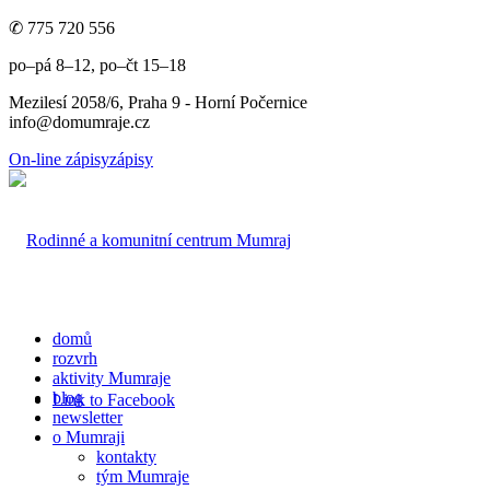
✆ 775 720 556
po–pá 8–12, po–čt 15–18
Mezilesí 2058/6, Praha 9 - Horní Počernice
info@domumraje.cz
On-line zápisy
zápisy
domů
rozvrh
aktivity Mumraje
blog
Link to Facebook
newsletter
o Mumraji
kontakty
tým Mumraje