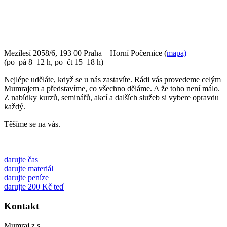
PŘIJĎTE SE K NÁM PODÍVAT
Mezilesí 2058/6, 193 00 Praha – Horní Počernice (
mapa)
(po–pá 8–12 h, po–čt 15–18 h)
Nejlépe uděláte, když se u nás zastavíte. Rádi vás provedeme celým
Mumrajem a představíme, co všechno děláme. A že toho není málo.
Z nabídky kurzů, seminářů, akcí a dalších služeb si vybere opravdu
každý.
Těšíme se na vás.
darujte čas
darujte materiál
darujte peníze
darujte 200 Kč teď
Kontakt
Mumraj z.s.