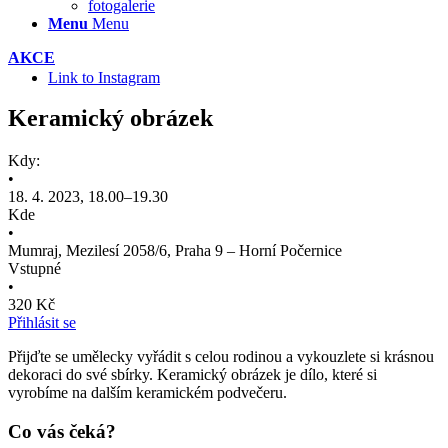
fotogalerie
Menu
Menu
AKCE
Link to Instagram
Keramický obrázek
Kdy:
•
18. 4. 2023, 18.00–19.30
Kde
•
Mumraj, Mezilesí 2058/6, Praha 9 – Horní Počernice
Vstupné
•
320 Kč
Přihlásit se
Přijďte se umělecky vyřádit s celou rodinou a vykouzlete si krásnou
dekoraci do své sbírky. Keramický obrázek je dílo, které si
vyrobíme na dalším keramickém podvečeru.
Co vás čeká?