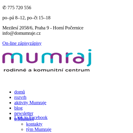
✆ 775 720 556
po–pá 8–12, po–čt 15–18
Mezilesí 2058/6, Praha 9 - Horní Počernice
info@domumraje.cz
On-line zápisy
zápisy
domů
rozvrh
aktivity Mumraje
blog
newsletter
Link to Facebook
o Mumraji
kontakty
tým Mumraje