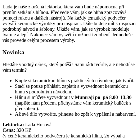
Lada je naše zkušená lektorka, která vám bude nápomocna při
prvním setkání s hlínou. Předvede vám, jak se hlína zpracovává
pomocí rukou a dalších nástrojů. Na každý tematický podvečer
vytváří keramické výrobky pro inspiraci. Dále budete mít k dispozici
podrobný návod a šablony. Ukáže vám, jak se výrobek modeluje,
tvaruje a lepí. Nakonec vám vysvětlí možnosti zdobení. Jednoduše
vás provede celým procesem výroby.
Novinka
Hledáte vhodný dárek, který potěší? Sami rádi tvoříte, ale nehodí se
vám termín?
Kupte si keramickou hlínu s praktických návodem, jak tvořit.
Stačí se pouze přihlásit, zaplatit a vyzvednout keramickou
hlínu s podrobným návodem.
Hlínu si můžete vyzvednout
v Mumraji po–pá 8.00–13.30
(napište nám předem, přichystáme vám keramický balíček s
předstihem).
Až své dílo vytvoříte, přineste ho zpět k vypálení a nabarvení.
Lektorka:
Lada Husová
Cena:
320 Kč
(v ceně keramického podvečeru je keramická hlína, 2x výpal a