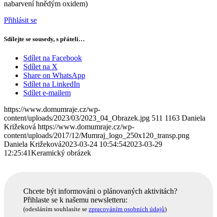
nabarvení hnědým oxidem)
Přihlásit se
Sdílejte se sousedy, s přáteli…
Sdílet na Facebook
Sdílet na X
Share on WhatsApp
Sdílet na LinkedIn
Sdílet e-mailem
https://www.domumraje.cz/wp-
content/uploads/2023/03/2023_04_Obrazek.jpg
511
1163
Daniela
Križeková
https://www.domumraje.cz/wp-
content/uploads/2017/12/Mumraj_logo_250x120_transp.png
Daniela Križeková
2023-03-24 10:54:54
2023-03-29
12:25:41
Keramický obrázek
Chcete být informováni o plánovaných aktivitách?
Přihlaste se k našemu newsletteru:
(odesláním souhlasíte se
zpracováním osobních údajů
)