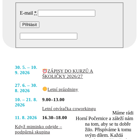
E-mail
*
Podobné akce
POJĎTE
30. 5. – 10.
ZÁPISY DO KURZŮ A
DO TOHO
9. 2026
ŠKOLIČKY 2026/27
S NÁMI
27. 6. – 30.
Letní prázdniny
8. 2026
10. – 21. 8.
9.00–13.00
2026
Letní otvíračka coworkingu
Máme rádi
11. 8. 2026
16.30–18.00
Horní Počernice a záleží nám
na tom, aby se tu dobře
Když miminko odejde –
žilo. Přispíváme k tomu
podpůrná skupina
svým dílem. Každá