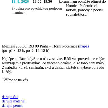
koruna nám pomůže přinést do
19. 8. 2026
18.00–19.30
Horních Počernic víc
Skupina pro psychickou podporu
radosti, pohody a pocitu
maminek
sounáležitosti.
PŘIJĎTE SE K NÁM PODÍVAT
Mezilesí 2058/6, 193 00 Praha – Horní Počernice (
mapa)
(po–pá 8–12 h, po–čt 15–18 h)
Nejlépe uděláte, když se u nás zastavíte. Rádi vás provedeme celým
Mumrajem a představíme, co všechno děláme. A že toho není málo.
Z nabídky kurzů, seminářů, akcí a dalších služeb si vybere opravdu
každý.
Těšíme se na vás.
darujte čas
darujte materiál
darujte peníze