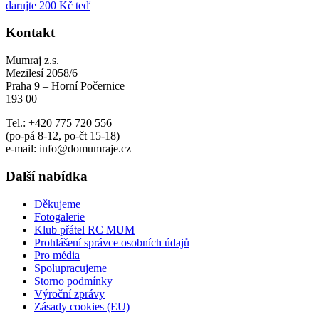
darujte 200 Kč teď
Kontakt
Mumraj z.s.
Mezilesí 2058/6
Praha 9 – Horní Počernice
193 00
Tel.: +420 775 720 556
(po-pá 8-12, po-čt 15-18)
e-mail: info@domumraje.cz
Další nabídka
Děkujeme
Fotogalerie
Klub přátel RC MUM
Prohlášení správce osobních údajů
Pro média
Spolupracujeme
Storno podmínky
Výroční zprávy
Zásady cookies (EU)