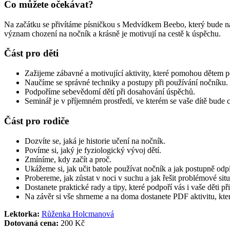
Co můžete očekávat?
Na začátku se přivítáme písničkou s Medvídkem Beebo, který bude na
význam chození na nočník a krásně je motivují na cestě k úspěchu.
Část pro děti
Zažijeme zábavné a motivující aktivity, které pomohou dětem 
Naučíme se správné techniky a postupy při používání nočníku.
Podpoříme sebevědomí dětí při dosahování úspěchů.
Seminář je v příjemném prostředí, ve kterém se vaše dítě bude c
Část pro rodiče
Dozvíte se, jaká je historie učení na nočník.
Povíme si, jaký je fyziologický vývoj dětí.
Zmíníme, kdy začít a proč.
Ukážeme si, jak učit batole používat nočník a jak postupně odp
Probereme, jak zůstat v noci v suchu a jak řešit problémové situ
Dostanete praktické rady a tipy, které podpoří vás i vaše děti p
Na závěr si vše shrneme a na doma dostanete PDF aktivitu, kter
Lektorka:
Růženka Holcmanová
Dotovaná cena:
200 Kč