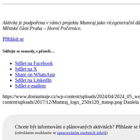
Aktivita je podpořena v rámci projektu Mumraj jako vícegenerační d
Městské části Praha – Horní Počernice.
Přihlásit se
Sdílejte se sousedy, s přáteli…
Sdílet na Facebook
Sdílet na X
Share on WhatsApp
Sdílet na LinkedIn
Sdílet e-mailem
https://www.domumraje.cz/wp-content/uploads/2024/04/2024_05_w
content/uploads/2017/12/Mumraj_logo_250x120_transp.png
Daniela
Chcete být informováni o plánovaných aktivitách? Přihlaste se
(odesláním souhlasíte se
zpracováním osobních údajů
)