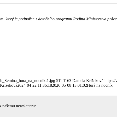
ům, který je podpořen z dotačního programu Rodina Ministerstva práce 
eb_Semina_hura_na_nocnik-1.jpg
511
1163
Daniela Križeková
https:
 Križeková
2024-04-22 11:36:18
2026-05-08 13:01:02
Hurá na nočník
 k našemu newsletteru: