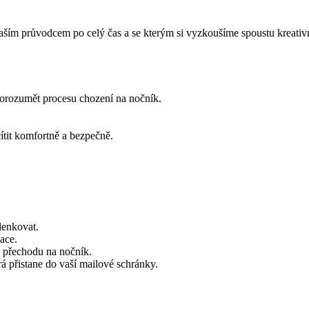
ším průvodcem po celý čas a se kterým si vyzkoušíme spoustu kreativn
porozumět procesu chození na nočník.
ítit komfortně a bezpečně.
lenkovat.
ace.
ři přechodu na nočník.
á přistane do vaší mailové schránky.