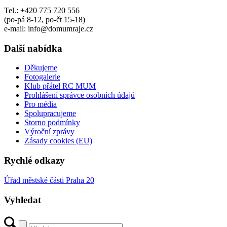
Tel.: +420 775 720 556
(po-pá 8-12, po-čt 15-18)
e-mail: info@domumraje.cz
Další nabídka
Děkujeme
Fotogalerie
Klub přátel RC MUM
Prohlášení správce osobních údajů
Pro média
Spolupracujeme
Storno podmínky
Výroční zprávy
Zásady cookies (EU)
Rychlé odkazy
Úřad městské části Praha 20
Vyhledat