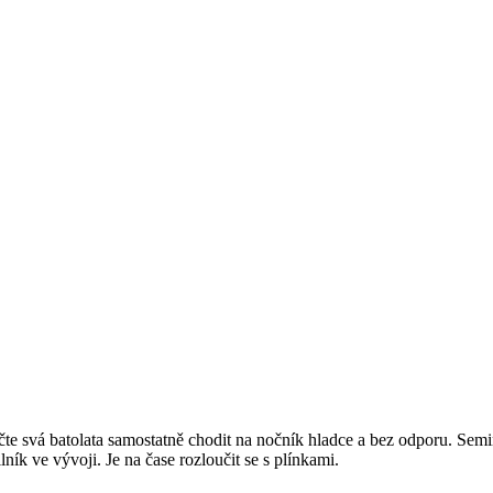
učte svá batolata samostatně chodit na nočník hladce a bez odporu. Sem
k ve vývoji. Je na čase rozloučit se s plínkami.