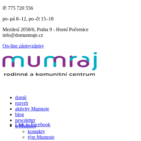
✆ 775 720 556
po–pá 8–12, po–čt 15–18
Mezilesí 2058/6, Praha 9 - Horní Počernice
info@domumraje.cz
On-line zápisy
zápisy
domů
rozvrh
aktivity Mumraje
blog
newsletter
Link to Facebook
o Mumraji
kontakty
tým Mumraje