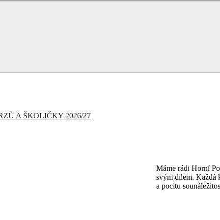
ZŮ A ŠKOLIČKY 2026/27
Máme rádi Horní Poč
svým dílem. Každá k
a pocitu sounáležitos
PŘIJĎTE SE 