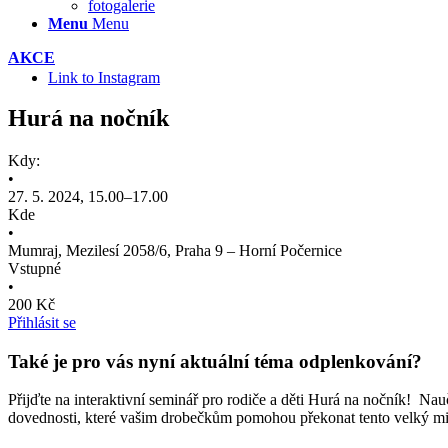
fotogalerie
Menu
Menu
AKCE
Link to Instagram
Hurá na nočník
Kdy:
•
27. 5. 2024, 15.00–17.00
Kde
•
Mumraj, Mezilesí 2058/6, Praha 9 – Horní Počernice
Vstupné
•
200 Kč
Přihlásit se
Také je pro vás nyní aktuální téma odplenkování?
Přijďte na interaktivní seminář pro rodiče a děti Hurá na nočník! Na
dovednosti, které vašim drobečkům pomohou překonat tento velký milní