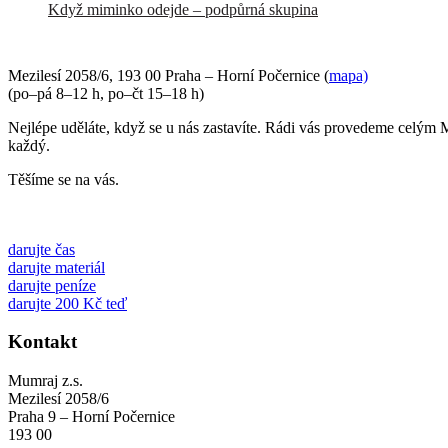
Když miminko odejde – podpůrná skupina
Mezilesí 2058/6, 193 00 Praha – Horní Počernice (
mapa)
(po–pá 8–12 h, po–čt 15–18 h)
Nejlépe uděláte, když se u nás zastavíte. Rádi vás provedeme celým 
každý.
Těšíme se na vás.
darujte čas
darujte materiál
darujte peníze
darujte 200 Kč teď
Kontakt
Mumraj z.s.
Mezilesí 2058/6
Praha 9 – Horní Počernice
193 00