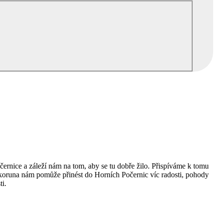
POJĎTE DO TOHO S NÁMI
ernice a záleží nám na tom, aby se tu dobře žilo. Přispíváme k tomu
oruna nám pomůže přinést do Horních Počernic víc radosti, pohody
ti.
K NÁM PODÍVAT