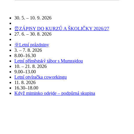
Podobné akce
30. 5. – 10. 9. 2026
⏰ZÁPISY DO KURZŮ A ŠKOLIČKY 2026/27
27. 6. – 30. 8. 2026
🌞Letní prázdniny
3. – 7. 8. 2026
8.00–16.30
Letní příměstský tábor s Mumrajdou
10. – 21. 8. 2026
9.00–13.00
Letní otvíračka coworkingu
11. 8. 2026
16.30–18.00
Když miminko odejde – podpůrná skupina
POJĎTE DO TOHO S NÁMI