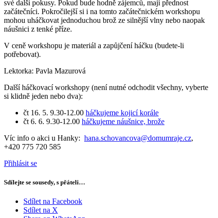
své další pokusy. Pokud bude hodně zájemců, mají přednost
začátečníci. Pokročilejší si i na tomto začátečnickém workshopu
mohou uháčkovat jednoduchou brož ze silnější vlny nebo naopak
náušnici z tenké příze.
V ceně workshopu je materiál a zapůjčení háčku (budete-li
potřebovat).
Lektorka: Pavla Mazurová
Další háčkovací workshopy (není nutné odchodit všechny, vyberte
si klidně jeden nebo dva):
čt 16. 5. 9.30-12.00
háčkujeme kojicí korále
čt 6. 6. 9.30-12.00
háčkujeme náušnice, brože
Víc info o akci u Hanky:
hana.schovancova@domumraje.cz
,
+420 775 720 585
Přihlásit se
Sdílejte se sousedy, s přáteli…
Sdílet na Facebook
Sdílet na X