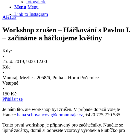
fotogalerie
Menu
Menu
Link to Instagram
AKCE
Workshop zrušen – Háčkování s Pavlou I.
– začínáme a háčkujeme květiny
Kdy:
•
25. 4. 2019, 9.00-12.00
Kde
•
Mumraj, Mezilesí 2058/6, Praha – Horní Počernice
Vstupné
•
150 Kč
Přihlásit se
Je nám líto, ale workshop byl zrušen. V případě dotazů volejte
Hance:
hana.schovancova@domumraje.cz
, +420 775 720 585
Tento první workshop je připravený pro začátečníky. Naučíte se
úplné začátky, domů si odnesete vzorový výrobek a klubíčko pro