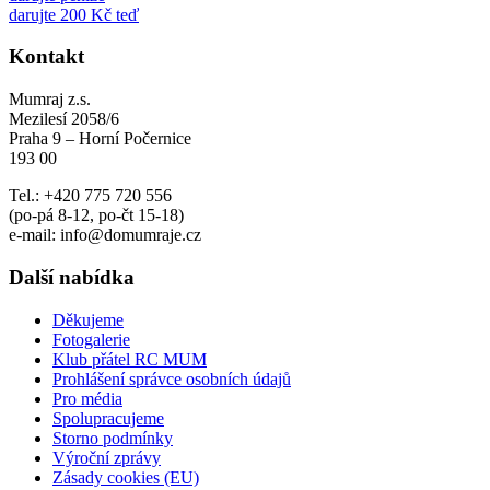
darujte 200 Kč teď
Kontakt
Mumraj z.s.
Mezilesí 2058/6
Praha 9 – Horní Počernice
193 00
Tel.: +420 775 720 556
(po-pá 8-12, po-čt 15-18)
e-mail: info@domumraje.cz
Další nabídka
Děkujeme
Fotogalerie
Klub přátel RC MUM
Prohlášení správce osobních údajů
Pro média
Spolupracujeme
Storno podmínky
Výroční zprávy
Zásady cookies (EU)