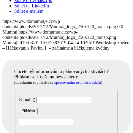
Share on WhatsApp
Sdílet na LinkedIn
Sdílet e-mailem
https://www.domumraje.cz/wp-
content/uploads/2017/12/Mumraj_logo_250x120_transp.png
0
0
Mumraj
https://www.domumraje.cz/wp-
content/uploads/2017/12/Mumraj_logo_250x120_transp.png
Mumraj
2019-03-01 15:07:38
2019-04-24 10:55:19
Workshop zrušen
– Háčkování s Pavlou I. – začínáme a háčkujeme květiny
Chcete být informováni o plánovaných aktivitách?
Přihlaste se k našemu newsletteru:
(odesláním souhlasíte se
zpracováním osobních údajů
)
E-mail
*