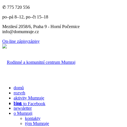
✆ 775 720 556
po–pá 8–12, po–čt 15–18
Mezilesí 2058/6, Praha 9 - Horní Počernice
info@domumraje.cz
On-line zápisy
zápisy
domů
rozvrh
aktivity Mumraje
blog
Link to Facebook
newsletter
o Mumraji
kontakty
tým Mumraje