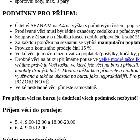
sportovní boty, max. 3 páry
PODMÍNKY PRO PŘÍJEM:
Čitelný SEZNAM na A4 na výšku s pořadovým číslem, popisem 
Prodávané věci musí být řádně označeny cedulkou s pořadovým 
Soupravy či sady o několika kusech dobře připevněte k sobě!!!
Za každou položku na seznamu se vybírá
manipulační poplat
Provize z komisního prodeje činí 15 % .
Velké věci je možno inzerovat za poplatek (postýlky, kočárky, p
Drobné věci na burzu přijímáme pouze ve
velké modré tašce Ik
vrátíme právě tu Vaši tašku, ve které jste věci na burzu přines
mnohdy drahých tašek. Modrou tašku Ikea přinesete a modrou taš
využívána a také se ukázala na burzu jako nejpraktičtější. Pro př
POZOR! NOVÉ!
Velké neskladné věci přineste samostatně.
Pro příjem věcí na burzu je dodržení všech podmínek nezbytné!
Příjem věcí do prodeje:
5. 4. 9.00-12.00 a 18.00-20.00
6. 4. 9.00-12.00
Výdej neprodaných věcí: