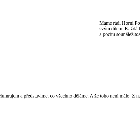
Máme rádi Horní Poč
svým dílem. Každá k
a pocitu sounáležitos
PŘIJĎTE SE 
Mumrajem a představíme, co všechno děláme. A že toho není málo. Z nab