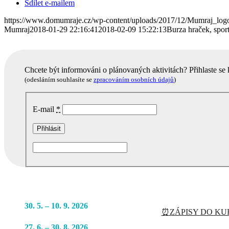
Sdílet e-mailem
https://www.domumraje.cz/wp-content/uploads/2017/12/Mumraj_lo
Mumraj
2018-01-29 22:16:41
2018-02-09 15:22:13
Burza hraček, spor
Chcete být informováni o plánovaných aktivitách? Přihlaste se
(odesláním souhlasíte se
zpracováním osobních údajů
)
E-mail
*
Podobné akce
30. 5. – 10. 9. 2026
⏰ZÁPISY DO KUR
27. 6. – 30. 8. 2026