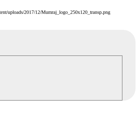
tent/uploads/2017/12/Mumraj_logo_250x120_transp.png
POJĎTE DO TOHO S NÁMI