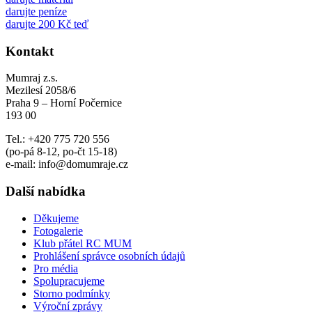
darujte peníze
darujte 200 Kč teď
Kontakt
Mumraj z.s.
Mezilesí 2058/6
Praha 9 – Horní Počernice
193 00
Tel.: +420 775 720 556
(po-pá 8-12, po-čt 15-18)
e-mail: info@domumraje.cz
Další nabídka
Děkujeme
Fotogalerie
Klub přátel RC MUM
Prohlášení správce osobních údajů
Pro média
Spolupracujeme
Storno podmínky
Výroční zprávy