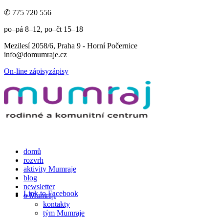
✆ 775 720 556
po–pá 8–12, po–čt 15–18
Mezilesí 2058/6, Praha 9 - Horní Počernice
info@domumraje.cz
On-line zápisy
zápisy
domů
rozvrh
aktivity Mumraje
blog
newsletter
Link to Facebook
o Mumraji
kontakty
tým Mumraje