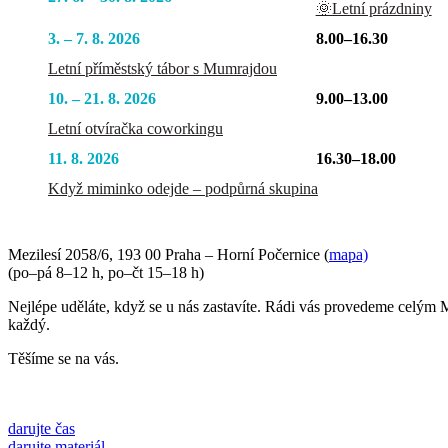
🌞Letní prázdniny
3. – 7. 8. 2026
8.00–16.30
Letní příměstský tábor s Mumrajdou
10. – 21. 8. 2026
9.00–13.00
Letní otvíračka coworkingu
11. 8. 2026
16.30–18.00
Když miminko odejde – podpůrná skupina
Mezilesí 2058/6, 193 00 Praha – Horní Počernice (
mapa)
(po–pá 8–12 h, po–čt 15–18 h)
Nejlépe uděláte, když se u nás zastavíte. Rádi vás provedeme celým 
každý.
Těšíme se na vás.
darujte čas
darujte materiál