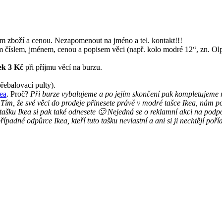
zboží a cenou. Nezapomenout na jméno a tel. kontakt!!!
číslem, jménem, cenou a popisem věci (např. kolo modré 12“, zn. Olp
ek 3 Kč
při příjmu věcí na burzu.
řebalovací pulty).
ea
. Proč?
Při burze vybalujeme a po jejím skončení pak kompletujeme m
li. Tím, že své věci do prodeje přinesete právě v modré tašce Ikea, nám 
ku Ikea si pak také odnesete 🙂 Nejedná se o reklamní akci na podporu
ípadné odpůrce Ikea, kteří tuto tašku nevlastní a ani si ji nechtějí poří