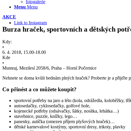
fotogalerie
Menu
Menu
AKCE
Link to Instagram
Burza hraček, sportovních a dětských potř
Kdy:
•
6. 4. 2018, 15.00-18.00
Kde
•
Mumraj, Mezilesí 2058/6, Praha – Horní Počernice
Nehnete se doma kvůli bednám plných hraček? Proberte je a přijďte pr
Co přinést a co můžete koupit?
sportovní potřeby na jaro a léto (kola, odrážedla, koloběžky, tř
autosedačky, cyklosedačky, golfové hole,
kojenecké potřeby (odsávačky, šátky, nosítka, lehátka…)
stavebnice, puzzle, knížky, lego…
panenky, autíčka (omezen příjem plyšových hraček)…
dětské karnevalové kostýmy, sportovní dresy, trikoty, plavky