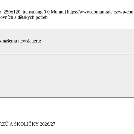
go_250x120_transp.png
0
0
Mumraj
https://www.domumraje.cz/wp-con
tovních a dětských potřeb
 k našemu newsletteru:
ZŮ A ŠKOLIČKY 2026/27