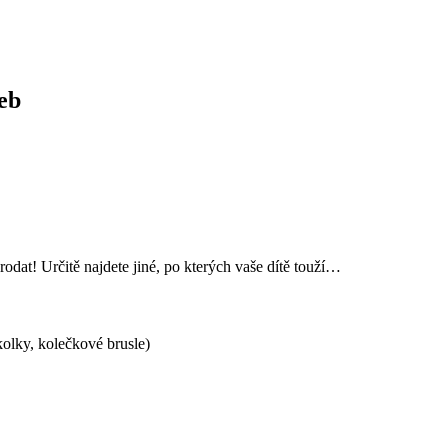
eb
odat! Určitě najdete jiné, po kterých vaše dítě touží…
íkolky, kolečkové brusle)