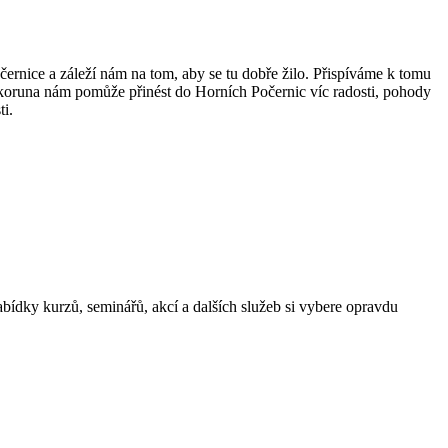
ernice a záleží nám na tom, aby se tu dobře žilo. Přispíváme k tomu
oruna nám pomůže přinést do Horních Počernic víc radosti, pohody
ti.
K NÁM PODÍVAT
ídky kurzů, seminářů, akcí a dalších služeb si vybere opravdu