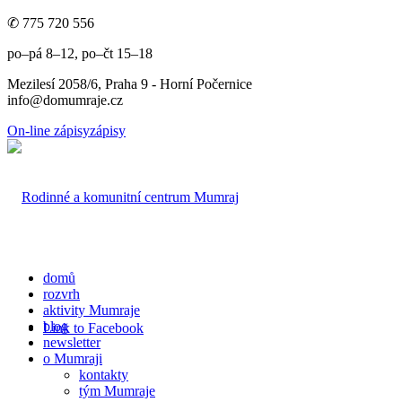
✆ 775 720 556
po–pá 8–12, po–čt 15–18
Mezilesí 2058/6, Praha 9 - Horní Počernice
info@domumraje.cz
On-line zápisy
zápisy
domů
rozvrh
aktivity Mumraje
blog
Link to Facebook
newsletter
o Mumraji
kontakty
tým Mumraje