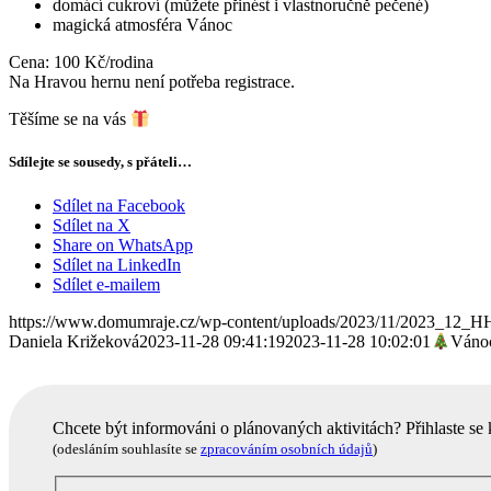
domácí cukroví (můžete přinést i vlastnoručně pečené)
magická atmosféra Vánoc
Cena: 100 Kč/rodina
Na Hravou hernu není potřeba registrace.
Těšíme se na vás
Sdílejte se sousedy, s přáteli…
Sdílet na Facebook
Sdílet na X
Share on WhatsApp
Sdílet na LinkedIn
Sdílet e-mailem
https://www.domumraje.cz/wp-content/uploads/2023/11/2023_12_H
Daniela Križeková
2023-11-28 09:41:19
2023-11-28 10:02:01
Vánoc
Chcete být informováni o plánovaných aktivitách? Přihlaste se
(odesláním souhlasíte se
zpracováním osobních údajů
)