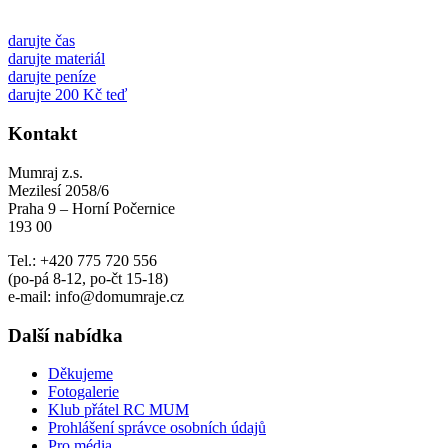
darujte čas
darujte materiál
darujte peníze
darujte 200 Kč teď
Kontakt
Mumraj z.s.
Mezilesí 2058/6
Praha 9 – Horní Počernice
193 00
Tel.: +420 775 720 556
(po-pá 8-12, po-čt 15-18)
e-mail: info@domumraje.cz
Další nabídka
Děkujeme
Fotogalerie
Klub přátel RC MUM
Prohlášení správce osobních údajů
Pro média