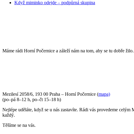
Když miminko odejde – podpůrná skupina
POJĎTE DO TOHO S NÁMI
Máme rádi Horní Počernice a záleží nám na tom, aby se tu dobře žilo
PŘIJĎTE SE K NÁM PODÍVAT
Mezilesí 2058/6, 193 00 Praha – Horní Počernice (
mapa)
(po–pá 8–12 h, po–čt 15–18 h)
Nejlépe uděláte, když se u nás zastavíte. Rádi vás provedeme celým 
každý.
Těšíme se na vás.