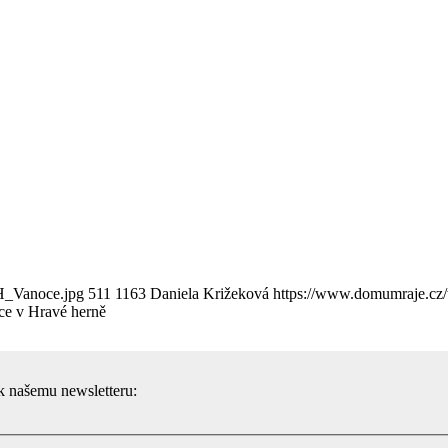
H_Vanoce.jpg
511
1163
Daniela Križeková
https://www.domumraje.cz
e v Hravé herně
 k našemu newsletteru: