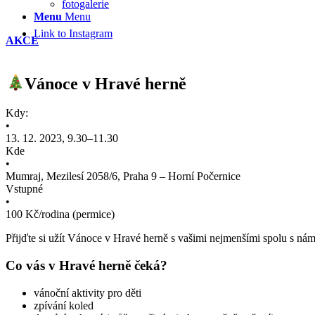
fotogalerie
Menu
Menu
Link to Instagram
AKCE
Vánoce v Hravé herně
Kdy:
•
13. 12. 2023, 9.30–11.30
Kde
•
Mumraj, Mezilesí 2058/6, Praha 9 – Horní Počernice
Vstupné
•
100 Kč/rodina (permice)
Přijďte si užít Vánoce v Hravé herně s vašimi nejmenšími spolu s nám
Co vás v Hravé herně čeká?
vánoční aktivity pro děti
zpívání koled