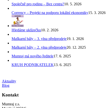
Společně pro rodinu – Bez centra?
10. 5. 2026
Corrency – Projekt na podporu lokální ekonomiky
15. 3. 2026
Hledáme uklízečku
10. 2. 2026
Maškarní bály – 3. vlna předprodeje
19. 1. 2026
Maškarní bály – 2. vlna předprodeje
20. 12. 2025
Mumraj má nového ředitele
17. 6. 2025
KRUH PODNIKATELEK
13. 6. 2025
Aktuality
Blog
Kontakt
Mumraj z.s.