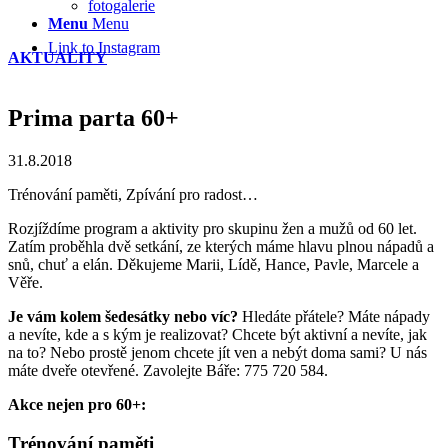
fotogalerie
Menu
Menu
Link to Instagram
AKTUALITY
Prima parta 60+
31.8.2018
Trénování paměti, Zpívání pro radost…
Rozjíždíme program a aktivity pro skupinu žen a mužů od 60 let.
Zatím proběhla dvě setkání, ze kterých máme hlavu plnou nápadů a
snů, chuť a elán. Děkujeme Marii, Lídě, Hance, Pavle, Marcele a
Věře.
Je vám kolem šedesátky nebo víc?
Hledáte přátele? Máte nápady
a nevíte, kde a s kým je realizovat? Chcete být aktivní a nevíte, jak
na to? Nebo prostě jenom chcete jít ven a nebýt doma sami? U nás
máte dveře otevřené. Zavolejte Báře: 775 720 584.
Akce nejen pro 60+:
Trénování paměti