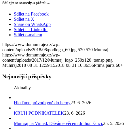
Sdílejte se sousedy, s přáteli…
Sdílet na Facebook
Sdílet na X
Share on WhatsApp
Sdílet na LinkedIn
Sdílet e-mailem
https://www.domumraje.cz/wp-
content/uploads/2018/08/podloga_60.jpg
520
520
Mumraj
https://www.domumraje.cz/wp-
content/uploads/2017/12/Mumraj_logo_250x120_transp.png
Mumraj
2018-08-31 12:59:15
2018-08-31 16:36:56
Prima parta 60+
Nejnovější příspěvky
Aktuality
Hledáme průvodkyně do herny
23. 6. 2026
KRUH PODNIKATELEK
23. 6. 2026
Mumraj na Vinted. Dáváme věcem druhou šanci.
25. 5. 2026