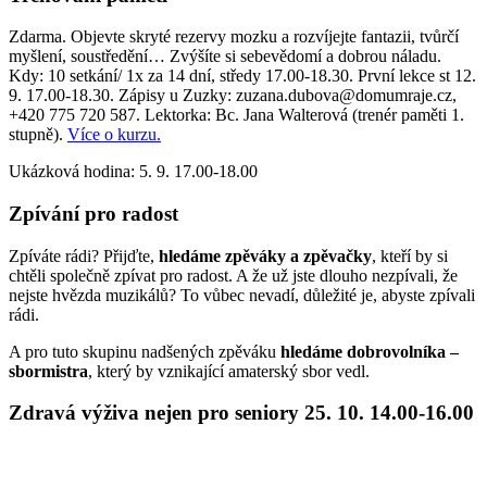
Zdarma. Objevte skryté rezervy mozku a rozvíjejte fantazii, tvůrčí
myšlení, soustředění… Zvýšíte si sebevědomí a dobrou náladu.
Kdy: 10 setkání/ 1x za 14 dní, středy 17.00-18.30. První lekce st 12.
9. 17.00-18.30. Zápisy u Zuzky: zuzana.dubova@domumraje.cz,
+420 775 720 587. Lektorka: Bc. Jana Walterová (trenér paměti 1.
stupně).
Více o kurzu.
Ukázková hodina: 5. 9. 17.00-18.00
Zpívání pro radost
Zpíváte rádi? Přijďte,
hledáme zpěváky a zpěvačky
, kteří by si
chtěli společně zpívat pro radost. A že už jste dlouho nezpívali, že
nejste hvězda muzikálů? To vůbec nevadí, důležité je, abyste zpívali
rádi.
A pro tuto skupinu nadšených zpěváku
hledáme dobrovolníka –
sbormistra
, který by vznikající amaterský sbor vedl.
Zdravá výživa nejen pro seniory 25. 10. 14.00-16.00