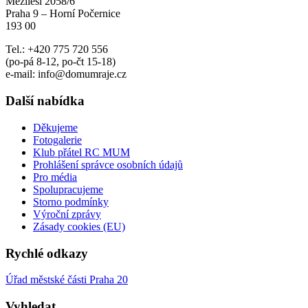
Mezilesí 2058/6
Praha 9 – Horní Počernice
193 00
Tel.: +420 775 720 556
(po-pá 8-12, po-čt 15-18)
e-mail: info@domumraje.cz
Další nabídka
Děkujeme
Fotogalerie
Klub přátel RC MUM
Prohlášení správce osobních údajů
Pro média
Spolupracujeme
Storno podmínky
Výroční zprávy
Zásady cookies (EU)
Rychlé odkazy
Úřad městské části Praha 20
Vyhledat