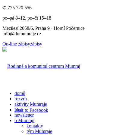
✆ 775 720 556
po–pá 8–12, po–čt 15–18
Mezilesí 2058/6, Praha 9 - Horní Počernice
info@domumraje.cz
On-line zápisy
zápisy
domů
rozvrh
aktivity Mumraje
blog
Link to Facebook
newsletter
o Mumraji
kontakty
tým Mumraje