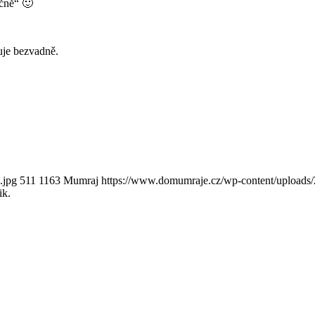
ečně“ 🙂
uje bezvadně.
.jpg
511
1163
Mumraj
https://www.domumraje.cz/wp-content/upload
ik.