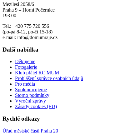
Mezilesí 2058/6
Praha 9 – Horní Počernice
193 00
Tel.: +420 775 720 556
(po-pá 8-12, po-čt 15-18)
e-mail: info@domumraje.cz
Další nabídka
Děkujeme
Fotogalerie
Klub přátel RC MUM
Prohlášení správce osobních údajů
Pro média
Spolupracujeme
Storno podmínky
Výroční zprávy
Zásady cookies (EU)
Rychlé odkazy
Úřad městské části Praha 20