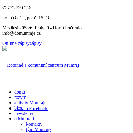
✆ 775 720 556
po–pá 8–12, po–čt 15–18
Mezilesí 2058/6, Praha 9 - Horní Počernice
info@domumraje.cz
On-line zápisy
zápisy
domů
rozvrh
aktivity Mumraje
blog
Link to Facebook
newsletter
o Mumraji
kontakty
tým Mumraje