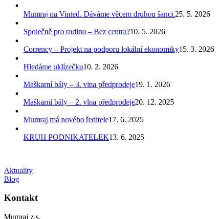
Mumraj na Vinted. Dáváme věcem druhou šanci.
25. 5. 2026
Společně pro rodinu – Bez centra?
10. 5. 2026
Corrency – Projekt na podporu lokální ekonomiky
15. 3. 2026
Hledáme uklízečku
10. 2. 2026
Maškarní bály – 3. vlna předprodeje
19. 1. 2026
Maškarní bály – 2. vlna předprodeje
20. 12. 2025
Mumraj má nového ředitele
17. 6. 2025
KRUH PODNIKATELEK
13. 6. 2025
Aktuality
Blog
Kontakt
Mumraj z.s.