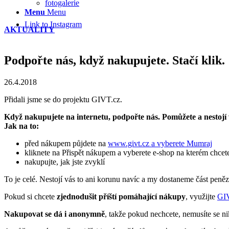
fotogalerie
Menu
Menu
Link to Instagram
AKTUALITY
Podpořte nás, když nakupujete. Stačí klik.
26.4.2018
Přidali jsme se do projektu GIVT.cz.
Když nakupujete na internetu, podpořte nás. Pomůžete a nestojí 
Jak na to:
před nákupem půjdete na
www.givt.cz a vyberete Mumraj
kliknete na Přispět nákupem a vyberete e-shop na kterém chcet
nakupujte, jak jste zvyklí
To je celé. Nestojí vás to ani korunu navíc a my dostaneme část peně
Pokud si chcete
zjednodušit příští pomáhající nákupy
, využijte
GI
Nakupovat se dá i anonymně
, takže pokud nechcete, nemusíte se ni