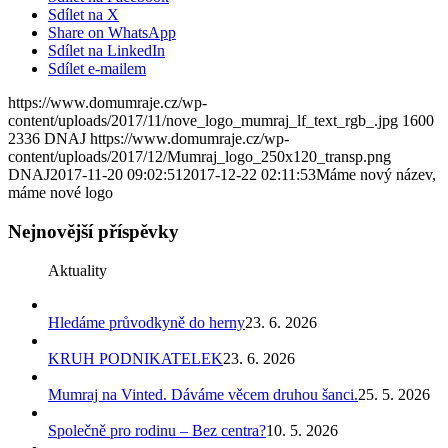
Sdílet na X
Share on WhatsApp
Sdílet na LinkedIn
Sdílet e-mailem
https://www.domumraje.cz/wp-
content/uploads/2017/11/nove_logo_mumraj_lf_text_rgb_.jpg
1600
2336
DNAJ
https://www.domumraje.cz/wp-
content/uploads/2017/12/Mumraj_logo_250x120_transp.png
DNAJ
2017-11-20 09:02:51
2017-12-22 02:11:53
Máme nový název,
máme nové logo
Nejnovější příspěvky
Aktuality
Hledáme průvodkyně do herny
23. 6. 2026
KRUH PODNIKATELEK
23. 6. 2026
Mumraj na Vinted. Dáváme věcem druhou šanci.
25. 5. 2026
Společně pro rodinu – Bez centra?
10. 5. 2026