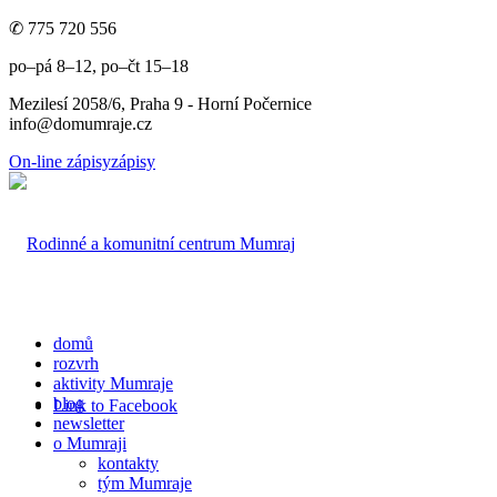
✆ 775 720 556
po–pá 8–12, po–čt 15–18
Mezilesí 2058/6, Praha 9 - Horní Počernice
info@domumraje.cz
On-line zápisy
zápisy
domů
rozvrh
aktivity Mumraje
blog
Link to Facebook
newsletter
o Mumraji
kontakty
tým Mumraje