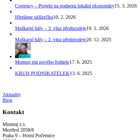
Corrency – Projekt na podporu lokální ekonomiky
15. 3. 2026
Hledáme uklízečku
10. 2. 2026
Maškarní bály – 3. vlna předprodeje
19. 1. 2026
Maškarní bály – 2. vlna předprodeje
20. 12. 2025
Mumraj má nového ředitele
17. 6. 2025
KRUH PODNIKATELEK
13. 6. 2025
Aktuality
Blog
Kontakt
Mumraj z.s.
Mezilesí 2058/6
Praha 9 – Horní Počernice