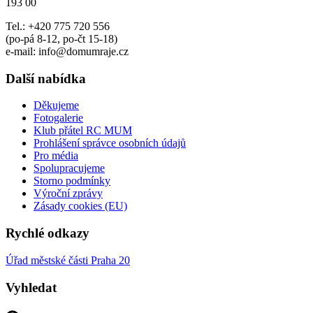
193 00
Tel.: +420 775 720 556
(po-pá 8-12, po-čt 15-18)
e-mail: info@domumraje.cz
Další nabídka
Děkujeme
Fotogalerie
Klub přátel RC MUM
Prohlášení správce osobních údajů
Pro média
Spolupracujeme
Storno podmínky
Výroční zprávy
Zásady cookies (EU)
Rychlé odkazy
Úřad městské části Praha 20
Vyhledat