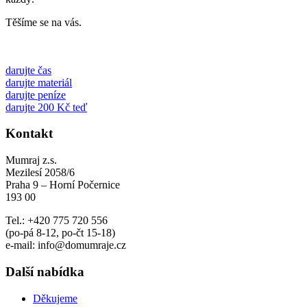
Těšíme se na vás.
darujte čas
darujte materiál
darujte peníze
darujte 200 Kč teď
Kontakt
Mumraj z.s.
Mezilesí 2058/6
Praha 9 – Horní Počernice
193 00
Tel.: +420 775 720 556
(po-pá 8-12, po-čt 15-18)
e-mail: info@domumraje.cz
Další nabídka
Děkujeme