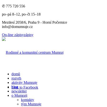
✆ 775 720 556
po–pá 8–12, po–čt 15–18
Mezilesí 2058/6, Praha 9 - Horní Počernice
info@domumraje.cz
On-line zápisy
zápisy
domů
rozvrh
aktivity Mumraje
blog
Link to Facebook
newsletter
o Mumraji
kontakty
tým Mumraje