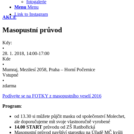
fotogalerie
Menu
Menu
Link to Instagram
AKCE
Masopustní průvod
Kdy:
•
28. 1. 2018, 14:00-17:00
Kde
•
Mumraj, Mezilesí 2058, Praha – Horní Počernice
Vstupné
•
zdarma
Podívejte se na FOTKY z masopustního veselí 2016
Program
:
od 13.30 si můžete půjčit masku od společenství Molechet,
ale doporučujeme mít svoje vlastnoručně vyrobené
14.00 START
průvodu od ZŠ Ratibořická
Masopustní průvod navštíví starostku na Úřadě MČ kvůli