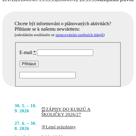
Chcete být informováni o plánovaných aktivitách?
Přihlaste se k našemu newsletteru:
(odesláním souhlasíte se
zpracováním osobních údajů
)
E-mail
*
Podobné akce
POJĎTE
30. 5. – 10.
⏰ZÁPISY DO KURZŮ A
DO TOHO
9. 2026
ŠKOLIČKY 2026/27
S NÁMI
27. 6. – 30.
🌞Letní prázdniny
8. 2026