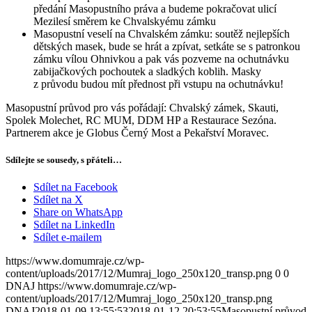
předání Masopustního práva a budeme pokračovat ulicí
Mezilesí směrem ke Chvalskyému zámku
Masopustní veselí na Chvalském zámku: soutěž nejlepších
dětských masek, bude se hrát a zpívat, setkáte se s patronkou
zámku vílou Ohnivkou a pak vás pozveme na ochutnávku
zabijačkových pochoutek a sladkých koblih. Masky
z průvodu budou mít přednost při vstupu na ochutnávku!
Masopustní průvod pro vás pořádají: Chvalský zámek, Skauti,
Spolek Molechet, RC MUM, DDM HP a Restaurace Sezóna.
Partnerem akce je Globus Černý Most a Pekařství Moravec.
Sdílejte se sousedy, s přáteli…
Sdílet na Facebook
Sdílet na X
Share on WhatsApp
Sdílet na LinkedIn
Sdílet e-mailem
https://www.domumraje.cz/wp-
content/uploads/2017/12/Mumraj_logo_250x120_transp.png
0
0
DNAJ
https://www.domumraje.cz/wp-
content/uploads/2017/12/Mumraj_logo_250x120_transp.png
DNAJ
2018-01-09 13:55:53
2018-01-12 20:53:55
Masopustní průvod