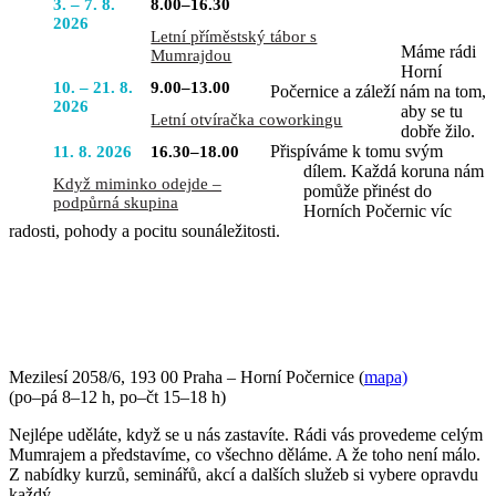
3. – 7. 8.
8.00–16.30
2026
Letní příměstský tábor s
Máme rádi
Mumrajdou
Horní
10. – 21. 8.
9.00–13.00
Počernice a záleží nám na tom,
2026
aby se tu
Letní otvíračka coworkingu
dobře žilo.
Přispíváme k tomu svým
11. 8. 2026
16.30–18.00
dílem. Každá koruna nám
Když miminko odejde –
pomůže přinést do
podpůrná skupina
Horních Počernic víc
radosti, pohody a pocitu sounáležitosti.
PŘIJĎTE SE K NÁM PODÍVAT
Mezilesí 2058/6, 193 00 Praha – Horní Počernice (
mapa)
(po–pá 8–12 h, po–čt 15–18 h)
Nejlépe uděláte, když se u nás zastavíte. Rádi vás provedeme celým
Mumrajem a představíme, co všechno děláme. A že toho není málo.
Z nabídky kurzů, seminářů, akcí a dalších služeb si vybere opravdu
každý.