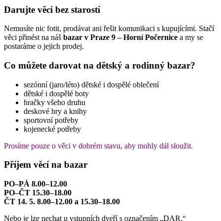
Darujte věci bez starostí
Nemusíte nic fotit, prodávat ani řešit komunikaci s kupujícími. Stačí
věci přinést na náš
bazar v Praze 9 – Horní Počernice
a my se
postaráme o jejich prodej.
Co můžete darovat na dětský a rodinný bazar?
sezónní (jaro/léto) dětské i dospělé oblečení
dětské i dospělé boty
hračky všeho druhu
deskové hry a knihy
sportovní potřeby
kojenecké potřeby
Prosíme pouze o věci v dobrém stavu, aby mohly dál sloužit.
Příjem věcí na bazar
PO–PÁ 8.00–12.00
PO–ČT 15.30–18.00
ČT 14. 5. 8.00–12.00 a 15.30–18.00
Nebo je lze nechat u vstupních dveří s označením „DAR.“