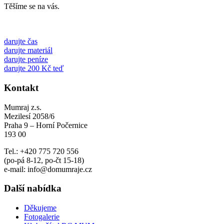
Těšíme se na vás.
darujte čas
darujte materiál
darujte peníze
darujte 200 Kč teď
Kontakt
Mumraj z.s.
Mezilesí 2058/6
Praha 9 – Horní Počernice
193 00
Tel.: +420 775 720 556
(po-pá 8-12, po-čt 15-18)
e-mail: info@domumraje.cz
Další nabídka
Děkujeme
Fotogalerie