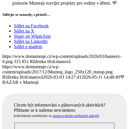
pomozte Mumraji rozvíjet projekty pro rodiny s dětmi. 💜
Sdílejte se sousedy, s přáteli…
Sdílet na Facebook
Sdílet na X
Share on WhatsApp
Sdílet na LinkedIn
Sdílet e-mailem
https://www.domumraje.cz/wp-content/uploads/2026/03/bannery-
6.png
315
851
Růženka Holcmanová
https://www.domumraje.cz/wp-
content/uploads/2017/12/Mumraj_logo_250x120_transp.png
Růženka Holcmanová
2026-03-03 14:27:41
2026-05-11 14:48:49
💜
BAZAR v Mumraji
Chcete být informováni o plánovaných aktivitách?
Přihlaste se k našemu newsletteru:
(odesláním souhlasíte se
zpracováním osobních údajů
)