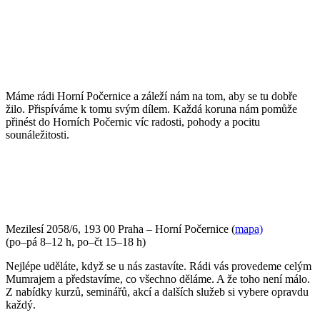
POJĎTE DO TOHO S NÁMI
Máme rádi Horní Počernice a záleží nám na tom, aby se tu dobře
žilo. Přispíváme k tomu svým dílem. Každá koruna nám pomůže
přinést do Horních Počernic víc radosti, pohody a pocitu
sounáležitosti.
PŘIJĎTE SE K NÁM PODÍVAT
Mezilesí 2058/6, 193 00 Praha – Horní Počernice (
mapa)
(po–pá 8–12 h, po–čt 15–18 h)
Nejlépe uděláte, když se u nás zastavíte. Rádi vás provedeme celým
Mumrajem a představíme, co všechno děláme. A že toho není málo.
Z nabídky kurzů, seminářů, akcí a dalších služeb si vybere opravdu
každý.