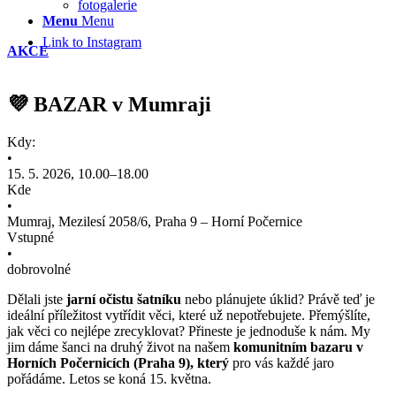
fotogalerie
Menu
Menu
Link to Instagram
AKCE
💜 BAZAR v Mumraji
Kdy:
•
15. 5. 2026, 10.00–18.00
Kde
•
Mumraj, Mezilesí 2058/6, Praha 9 – Horní Počernice
Vstupné
•
dobrovolné
Dělali jste
jarní očistu šatníku
nebo plánujete úklid? Právě teď je
ideální příležitost vytřídit věci, které už nepotřebujete. Přemýšlíte,
jak věci co nejlépe zrecyklovat? Přineste je jednoduše k nám. My
jim dáme šanci na druhý život na našem
komunitním bazaru v
Horních Počer
nicích (Praha 9), který
pro vás každé jaro
pořádáme. Letos se koná 15. května.