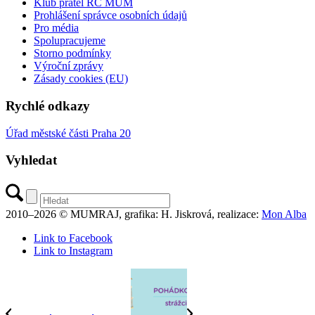
Klub přátel RC MUM
Prohlášení správce osobních údajů
Pro média
Spolupracujeme
Storno podmínky
Výroční zprávy
Zásady cookies (EU)
Rychlé odkazy
Úřad městské části Praha 20
Vyhledat
2010–2026 © MUMRAJ, grafika: H. Jiskrová, realizace:
Mon Alba
Link to Facebook
Link to Instagram