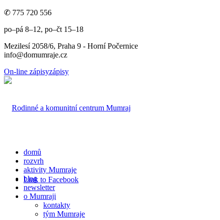
✆ 775 720 556
po–pá 8–12, po–čt 15–18
Mezilesí 2058/6, Praha 9 - Horní Počernice
info@domumraje.cz
On-line zápisy
zápisy
domů
rozvrh
aktivity Mumraje
blog
Link to Facebook
newsletter
o Mumraji
kontakty
tým Mumraje