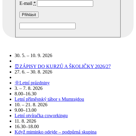
E-mail
*
Podobné akce
30. 5. – 10. 9. 2026
⏰ZÁPISY DO KURZŮ A ŠKOLIČKY 2026/27
27. 6. – 30. 8. 2026
🌞Letní prázdniny
3. – 7. 8. 2026
8.00–16.30
Letní příměstský tábor s Mumrajdou
10. – 21. 8. 2026
9.00–13.00
Letní otvíračka coworkingu
11. 8. 2026
16.30–18.00
Když miminko odejde – podpůrná skupina